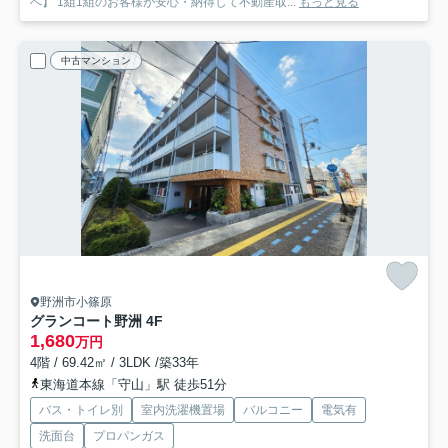
へ】 1組1組のお客様が安心・納得して不動産取...
もっと見る
中古マンション
野洲市小篠原
グランコート野洲 4F
1,680
万円
4階 / 69.42㎡ / 3LDK /築33年
東海道本線「守山」駅 徒歩51分
バス・トイレ別
室内洗濯機置場
バルコニー
電気有
洗面台
プロパンガス