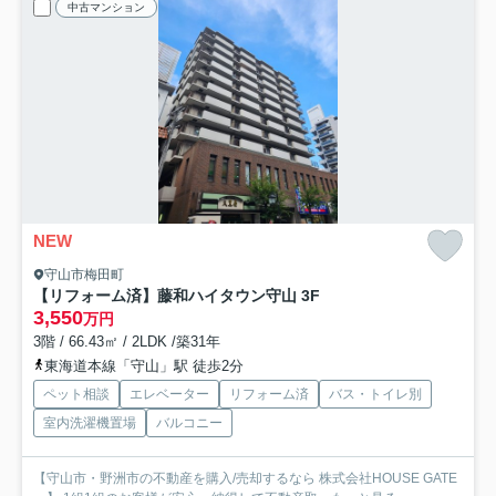
中古マンション
NEW
守山市梅田町
【リフォーム済】藤和ハイタウン守山 3F
3,550
万円
3階 / 66.43㎡ / 2LDK /築31年
東海道本線「守山」駅 徒歩2分
ペット相談
エレベーター
リフォーム済
バス・トイレ別
室内洗濯機置場
バルコニー
【守山市・野洲市の不動産を購入/売却するなら 株式会社HOUSE GATE