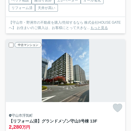
ペット相談
陽当り良好
エレベーター
オール電化
リフォーム済
天井が高い
【守山市・野洲市の不動産を購入/売却するなら 株式会社HOUSE GATE
へ】 お住まいのご購入は、お客様にとって大きな...
もっと見る
中古マンション
守山市浮気町
【リフォーム済】グランドメゾン守山3号棟 13F
2,280
万円