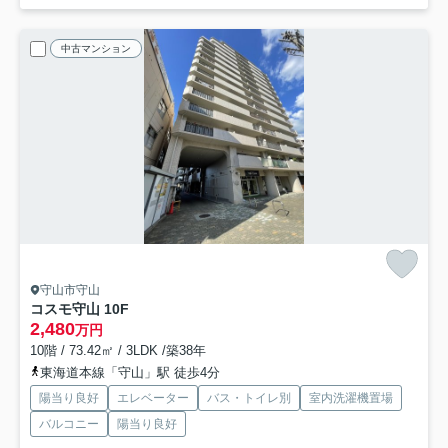
中古マンション
守山市守山
コスモ守山 10F
2,480
万円
10階 / 73.42㎡ / 3LDK /築38年
東海道本線「守山」駅 徒歩4分
陽当り良好
エレベーター
バス・トイレ別
室内洗濯機置場
バルコニー
陽当り良好