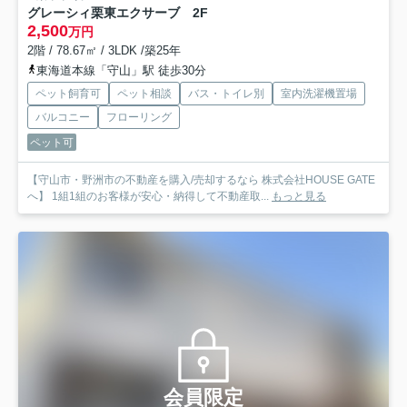
グレーシィ栗東エクサーブ 2F
2,500
万円
2階 / 78.67㎡ / 3LDK /築25年
東海道本線「守山」駅 徒歩30分
ペット飼育可
ペット相談
バス・トイレ別
室内洗濯機置場
バルコニー
フローリング
ペット可
【守山市・野洲市の不動産を購入/売却するなら 株式会社HOUSE GATE
へ】 1組1組のお客様が安心・納得して不動産取...
もっと見る
会員限定