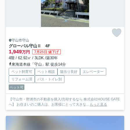
守山市守山
グローバル守山Ⅱ 4F
1,949
万円
7月25日 値下げ
4階 / 62.92㎡ / 3LDK /築30年
東海道本線「守山」駅 徒歩14分
ペット飼育可
ペット相談
陽当り良好
エレベーター
リフォーム済
バス・トイレ別
ペット可
【守山市・野洲市の不動産を購入/売却するなら 株式会社HOUSE GATE
へ】 お住まいのご購入は、お客様にとって大きな...
もっと見る