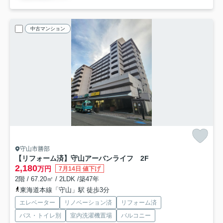
中古マンション
守山市勝部
【リフォーム済】守山アーバンライフ 2F
2,180
万円
7月14日 値下げ
2階 / 67.20㎡ / 2LDK /築47年
東海道本線「守山」駅 徒歩3分
エレベーター
リノベーション済
リフォーム済
バス・トイレ別
室内洗濯機置場
バルコニー