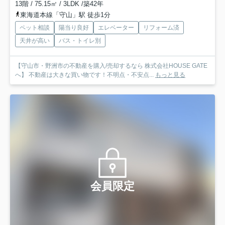
13階 / 75.15㎡ / 3LDK /築42年
東海道本線「守山」駅 徒歩1分
ペット相談
陽当り良好
エレベーター
リフォーム済
天井が高い
バス・トイレ別
【守山市・野洲市の不動産を購入/売却するなら 株式会社HOUSE GATE
へ】 不動産は大きな買い物です！不明点・不安点...
もっと見る
会員限定