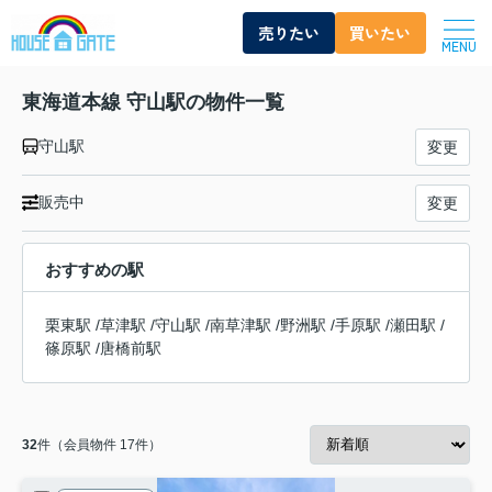
売りたい
買いたい
MENU
東海道本線 守山駅の物件一覧
守山駅
変更
販売中
変更
おすすめの駅
栗東駅
/
草津駅
/
守山駅
/
南草津駅
/
野洲駅
/
手原駅
/
瀬田駅
/
篠原駅
/
唐橋前駅
32
件（会員物件 17件）