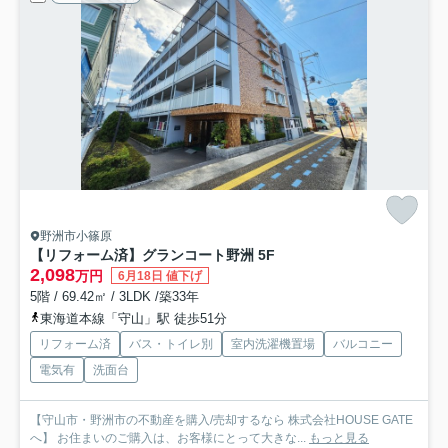
野洲市小篠原
【リフォーム済】グランコート野洲 5F
2,098
万円
6月18日 値下げ
5階 / 69.42㎡ / 3LDK /築33年
東海道本線「守山」駅 徒歩51分
リフォーム済
バス・トイレ別
室内洗濯機置場
バルコニー
電気有
洗面台
【守山市・野洲市の不動産を購入/売却するなら 株式会社HOUSE GATE
へ】 お住まいのご購入は、お客様にとって大きな...
もっと見る