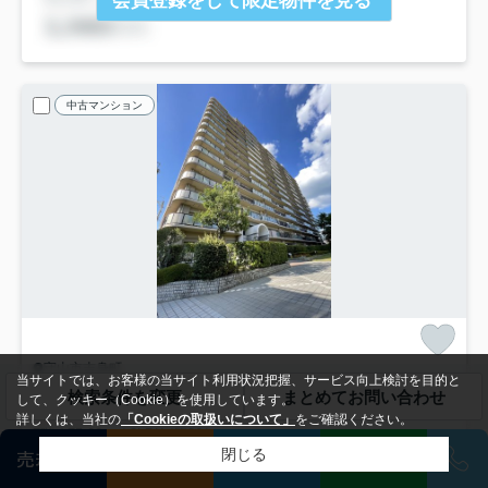
会員登録をして限定物件を見る
中古マンション
守山市吉身町
当サイトでは、お客様の当サイト利用状況把握、サービス向上検討を目的と
【リフォーム済】レックスガーデン守山弐番館 7F
検索条件を変更
まとめてお問い合わせ
して、クッキー（Cookie）を使用しています。
2,399
万円
7月23日 値下げ
詳しくは、当社の
「Cookieの取扱いについて」
をご確認ください。
7階 / 75.00㎡ / 3LDK /築36年
閉じる
売却査定
会員登録
相談
LINE
東海道本線「守山」駅 徒歩10分
陽当り良好
エレベーター
リフォーム済
バス・トイレ別