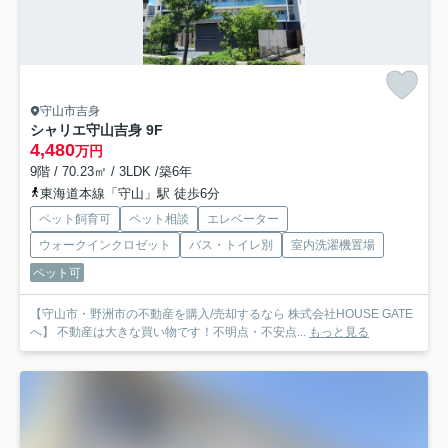
守山市吉身
シャリエ守山吉身 9F
4,480
万円
9階 / 70.23㎡ / 3LDK /築6年
東海道本線「守山」駅 徒歩6分
ペット飼育可
ペット相談
エレベーター
ウォークインクロゼット
バス・トイレ別
室内洗濯機置場
ペット可
【守山市・野洲市の不動産を購入/売却するなら 株式会社HOUSE GATE
へ】 不動産は大きな買い物です！不明点・不安点...
もっと見る