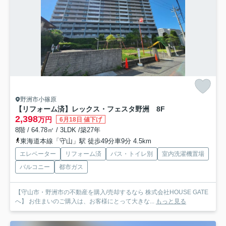
野洲市小篠原
【リフォーム済】レックス・フェスタ野洲 8F
2,398
万円
6月18日 値下げ
8階 / 64.78㎡ / 3LDK /築27年
東海道本線「守山」駅 徒歩49分車9分 4.5km
エレベーター
リフォーム済
バス・トイレ別
室内洗濯機置場
バルコニー
都市ガス
【守山市・野洲市の不動産を購入/売却するなら 株式会社HOUSE GATE
へ】 お住まいのご購入は、お客様にとって大きな...
もっと見る