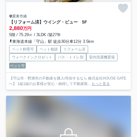
栗東市綣
【リフォーム済】ウイング・ビュー 5F
2,880
万円
5階 / 75.29㎡ / 3LDK /築27年
東海道本線「守山」駅 徒歩30分車12分 3.5km
ペット飼育可
ペット相談
リフォーム済
ウォークインクロゼット
バス・トイレ別
室内洗濯機置場
ペット可
【守山市・野洲市の不動産を購入/売却するなら 株式会社HOUSE GATE
へ】 1組1組のお客様が安心・納得して不動産取...
もっと見る