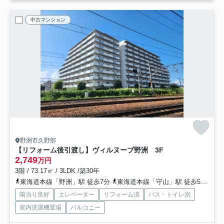
中古マンション
野洲市久野部
【リフォーム後引渡し】ヴィルヌーブ野洲 3F
2,749
万円
3階 / 73.17㎡ / 3LDK /築30年
東海道本線「野洲」駅 徒歩7分
東海道本線「守山」駅 徒歩50分
東
陽当り良好
エレベーター
リフォーム済
バス・トイレ別
室内洗濯機置場
バルコニー