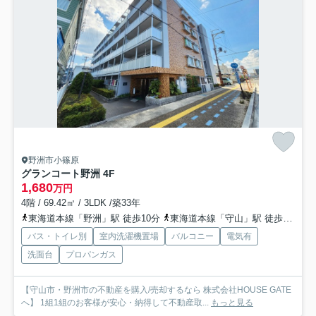
野洲市小篠原
グランコート野洲 4F
1,680
万円
4階 / 69.42㎡ / 3LDK /築33年
東海道本線「野洲」駅 徒歩10分
東海道本線「守山」駅 徒歩51分
バス・トイレ別
室内洗濯機置場
バルコニー
電気有
洗面台
プロパンガス
【守山市・野洲市の不動産を購入/売却するなら 株式会社HOUSE GATE
へ】 1組1組のお客様が安心・納得して不動産取...
もっと見る