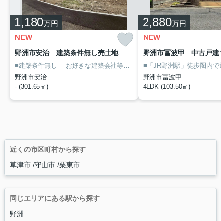
1,180
2,880
万円
万円
NEW
NEW
野洲市安治 建築条件無し売土地
野洲市冨波甲 中古戸建
■建築条件無し
お好きな建築会社等で建築できます。
■現況更地
解
野洲市安治
野洲市冨波甲
- (301.65㎡)
4LDK (103.50㎡)
近くの市区町村から探す
草津市
守山市
栗東市
同じエリアにある駅から探す
野洲