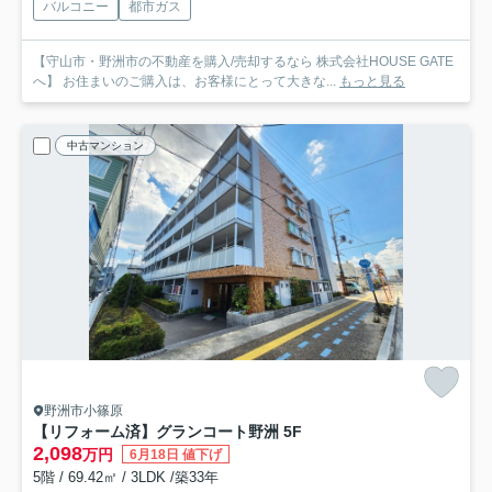
バルコニー
都市ガス
【守山市・野洲市の不動産を購入/売却するなら 株式会社HOUSE GATE
へ】 お住まいのご購入は、お客様にとって大きな...
もっと見る
中古マンション
野洲市小篠原
【リフォーム済】グランコート野洲 5F
2,098
万円
6月18日 値下げ
5階 / 69.42㎡ / 3LDK /築33年