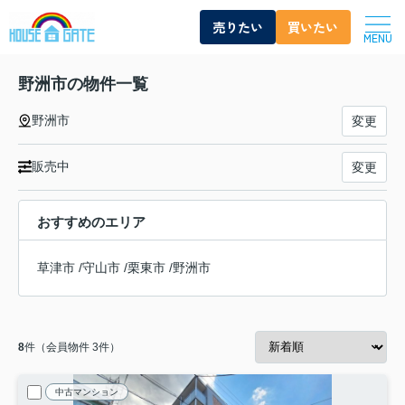
売りたい
買いたい
MENU
野洲市の物件一覧
野洲市
変更
販売中
変更
おすすめのエリア
草津市
/
守山市
/
栗東市
/
野洲市
8
件（会員物件 3件）
中古マンション