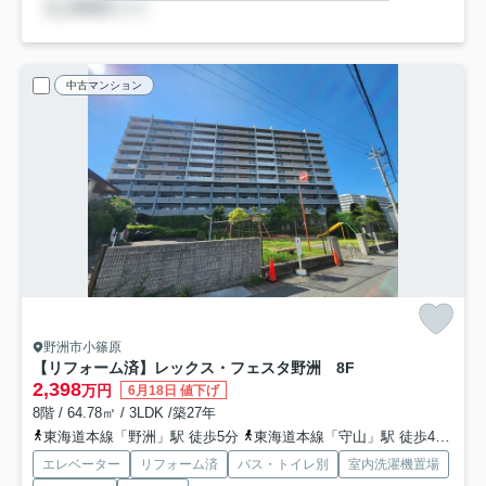
中古マンション
野洲市小篠原
【リフォーム済】レックス・フェスタ野洲 8F
2,398
万円
6月18日 値下げ
8階 / 64.78㎡ / 3LDK /築27年
東海道本線「野洲」駅 徒歩5分
東海道本線「守山」駅 徒歩49分車9分 4.5km
エレベーター
リフォーム済
バス・トイレ別
室内洗濯機置場