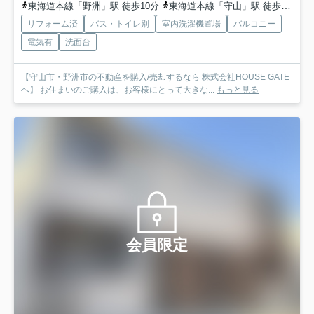
東海道本線「野洲」駅 徒歩10分
東海道本線「守山」駅 徒歩51分
リフォーム済
バス・トイレ別
室内洗濯機置場
バルコニー
電気有
洗面台
【守山市・野洲市の不動産を購入/売却するなら 株式会社HOUSE GATE
へ】 お住まいのご購入は、お客様にとって大きな...
もっと見る
会員限定