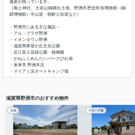
遺産が残っています。
（御上神社、大岩山銅鐸出土地、野洲市歴史民俗博物館（銅
鐸博物館）中山道・朝鮮人街道など）
－野洲市にある主な施設－
・アル・プラザ野洲
・イオンタウン野洲
・滋賀県希望が丘文化公園
・近江富士花緑公園・植物園
・かねふくめんたいパークびわ湖
・来来亭 野洲本店
・マイアミ浜オートキャンプ場
滋賀県野洲市のおすすめ物件
売地
中古一戸建