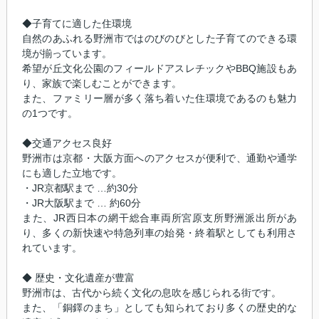
◆子育てに適した住環境
自然のあふれる野洲市ではのびのびとした子育てのできる環
境が揃っています。
希望が丘文化公園のフィールドアスレチックやBBQ施設もあ
り、家族で楽しむことができます。
また、ファミリー層が多く落ち着いた住環境であるのも魅力
の1つです。
◆交通アクセス良好
野洲市は京都・大阪方面へのアクセスが便利で、通勤や通学
にも適した立地です。
・JR京都駅まで …約30分
・JR大阪駅まで … 約60分
また、JR西日本の網干総合車両所宮原支所野洲派出所があ
り、多くの新快速や特急列車の始発・終着駅としても利用さ
れています。
◆ 歴史・文化遺産が豊富
野洲市は、古代から続く文化の息吹を感じられる街です。
また、「銅鐸のまち」としても知られており多くの歴史的な