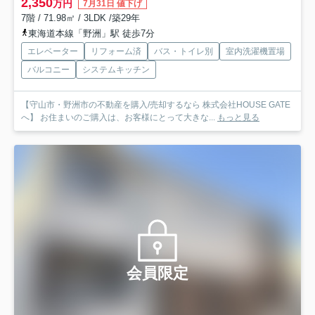
2,350
万円
7月31日 値下げ
7階 / 71.98㎡ / 3LDK /築29年
東海道本線「野洲」駅 徒歩7分
エレベーター
リフォーム済
バス・トイレ別
室内洗濯機置場
バルコニー
システムキッチン
【守山市・野洲市の不動産を購入/売却するなら 株式会社HOUSE GATE
へ】 お住まいのご購入は、お客様にとって大きな...
もっと見る
会員限定