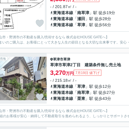
- / 201.87㎡ / -
東海道本線
「
南草津
」駅 徒歩19分
東海道本線
「
瀬田
」駅 徒歩28分
東海道本線
「
草津
」駅 徒歩56分
山市・野洲市の不動産を購入/売却するなら 株式会社HOUSE GATEへ】
まいのご購入は、お客様にとって大きな人生の節目となる大切な出来事です。安心
売地
草津市
草津
草津市草津2丁目 建築条件無し売土地
3,270
7月19日 値下げ
万円
- / 215.18㎡ / -
東海道本線
「
草津
」駅 徒歩12分
東海道本線
「
南草津
」駅 徒歩27分
東海道本線
「
栗東
」駅 徒歩43分
山市・野洲市の不動産を購入/売却するなら 株式会社HOUSE GATEへ】
1組のお客様が安心・納得して不動産取引を進められるよう、しっかりとサポートさ