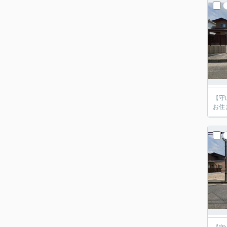
【守
お住