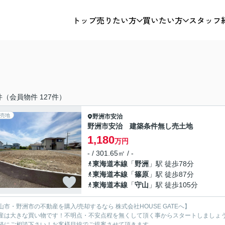
トップ
売りたい方
買いたい方
スタッフ
件（会員物件 127件）
売地
野洲市
安治
野洲市安治 建築条件無し売土地
1,180
万円
- / 301.65㎡ / -
東海道本線
「
野洲
」駅 徒歩78分
東海道本線
「
篠原
」駅 徒歩87分
東海道本線
「
守山
」駅 徒歩105分
山市・野洲市の不動産を購入/売却するなら 株式会社HOUSE GATEへ】
産は大きな買い物です！不明点・不安点程を無くして頂く事からスタートしましょ
軽にご相談下さい！お客様目線でご提案させて頂きます。