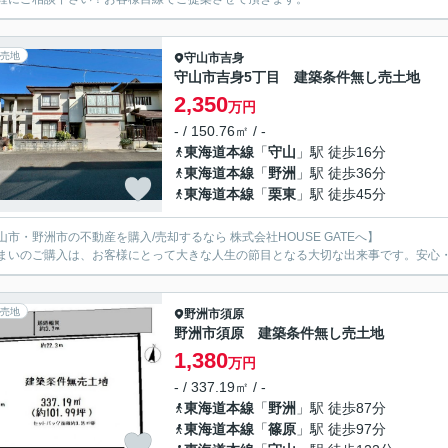
売地
守山市
吉身
守山市吉身5丁目 建築条件無し売土地
2,350
万円
- / 150.76㎡ / -
東海道本線
「
守山
」駅 徒歩16分
東海道本線
「
野洲
」駅 徒歩36分
東海道本線
「
栗東
」駅 徒歩45分
山市・野洲市の不動産を購入/売却するなら 株式会社HOUSE GATEへ】
まいのご購入は、お客様にとって大きな人生の節目となる大切な出来事です。安心
売地
野洲市
須原
野洲市須原 建築条件無し売土地
1,380
万円
- / 337.19㎡ / -
東海道本線
「
野洲
」駅 徒歩87分
東海道本線
「
篠原
」駅 徒歩97分