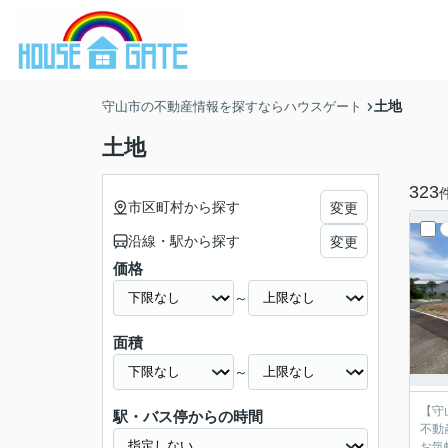
土地
守山市の不動産情報を探すならハウスゲート
土地
323
市区町村から探す
変更
沿線・駅から探す
変更
価格
～
面積
～
【守
駅・バス停からの時間
不動
お気