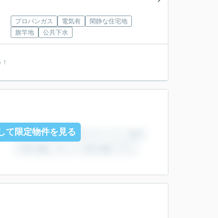
プロパンガス
電気有
閑静な住宅地
旗竿地
公共下水
う！
して限定物件を見る