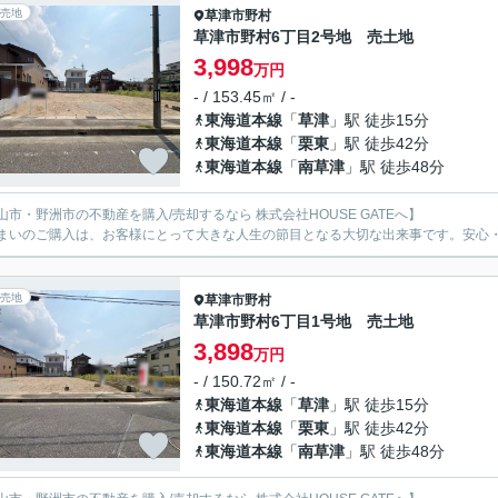
売地
草津市
野村
草津市野村6丁目2号地 売土地
3,998
万円
- / 153.45㎡ / -
東海道本線
「
草津
」駅 徒歩15分
東海道本線
「
栗東
」駅 徒歩42分
東海道本線
「
南草津
」駅 徒歩48分
山市・野洲市の不動産を購入/売却するなら 株式会社HOUSE GATEへ】
まいのご購入は、お客様にとって大きな人生の節目となる大切な出来事です。安心
売地
草津市
野村
草津市野村6丁目1号地 売土地
3,898
万円
- / 150.72㎡ / -
東海道本線
「
草津
」駅 徒歩15分
東海道本線
「
栗東
」駅 徒歩42分
東海道本線
「
南草津
」駅 徒歩48分