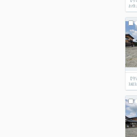
【守
お住
【守
1組