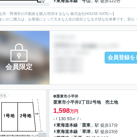
東海道本線
「
守山
」駅 徒歩122分
山市・野洲市の不動産を購入/売却するなら 株式会社HOUSE GATEへ】
まいのご購入は、お客様にとって大きな人生の節目となる大切な出来事です。安心
会員登録を
会員限定
売地
栗東市
小平井
栗東市小平井2丁目2号地 売土地
1,598
万円
- / 130.93㎡ / -
東海道本線
「
栗東
」駅 徒歩17分
東海道本線
「
草津
」駅 徒歩23分