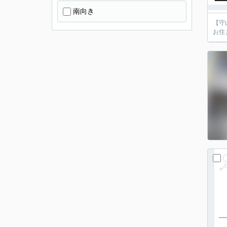
南向き
【守
お住