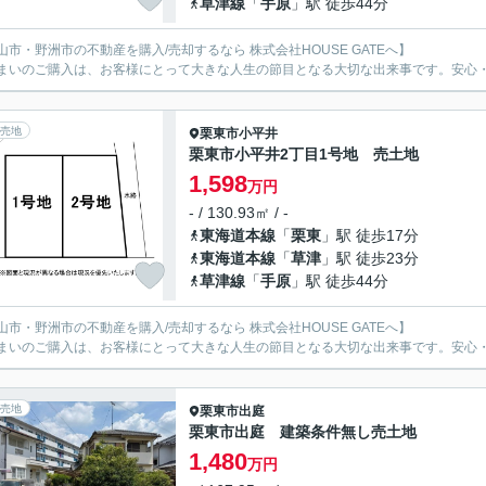
草津線
「
手原
」駅 徒歩44分
山市・野洲市の不動産を購入/売却するなら 株式会社HOUSE GATEへ】
まいのご購入は、お客様にとって大きな人生の節目となる大切な出来事です。安心
売地
栗東市
小平井
栗東市小平井2丁目1号地 売土地
1,598
万円
- / 130.93㎡ / -
東海道本線
「
栗東
」駅 徒歩17分
東海道本線
「
草津
」駅 徒歩23分
草津線
「
手原
」駅 徒歩44分
山市・野洲市の不動産を購入/売却するなら 株式会社HOUSE GATEへ】
まいのご購入は、お客様にとって大きな人生の節目となる大切な出来事です。安心
売地
栗東市
出庭
栗東市出庭 建築条件無し売土地
1,480
万円