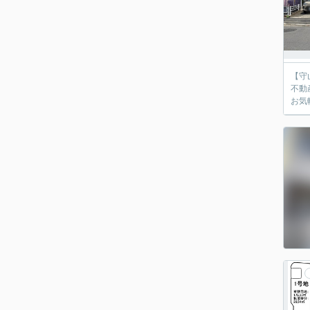
【守
不動
お気