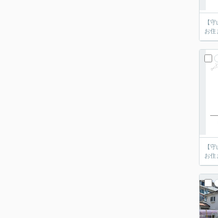
【守
お住
【守
お住