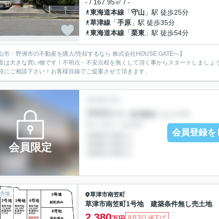
- / 167.95㎡ / -
東海道本線
「
守山
」駅 徒歩25分
草津線
「
手原
」駅 徒歩35分
東海道本線
「
栗東
」駅 徒歩54分
山市・野洲市の不動産を購入/売却するなら 株式会社HOUSE GATEへ】
産は大きな買い物です！不明点・不安点程を無くして頂く事からスタートしましょ
軽にご相談下さい！お客様目線でご提案させて頂きます。
会員登録を
会員限定
売地
草津市
南笠町
草津市南笠町1号地 建築条件無し売土地
2,380
8月3日 値下げ
万円