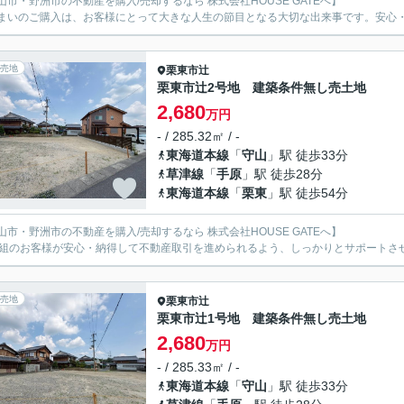
山市・野洲市の不動産を購入/売却するなら 株式会社HOUSE GATEへ】
まいのご購入は、お客様にとって大きな人生の節目となる大切な出来事です。安心
売地
栗東市
辻
栗東市辻2号地 建築条件無し売土地
2,680
万円
- / 285.32㎡ / -
東海道本線
「
守山
」駅 徒歩33分
草津線
「
手原
」駅 徒歩28分
東海道本線
「
栗東
」駅 徒歩54分
山市・野洲市の不動産を購入/売却するなら 株式会社HOUSE GATEへ】
1組のお客様が安心・納得して不動産取引を進められるよう、しっかりとサポートさ
売地
栗東市
辻
栗東市辻1号地 建築条件無し売土地
2,680
万円
- / 285.33㎡ / -
東海道本線
「
守山
」駅 徒歩33分