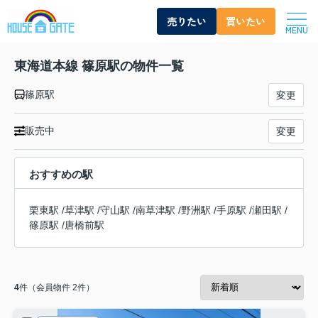
売りたい
買いたい
MENU
東海道本線 篠原駅の物件一覧
篠原駅
変更
販売中
変更
おすすめの駅
栗東駅
/
草津駅
/
守山駅
/
南草津駅
/
野洲駅
/
手原駅
/
瀬田駅
/
篠原駅
/
唐橋前駅
4
件（会員物件 2件）