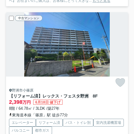
へ】 お住まいのご購入は、お客様にとって大きな...
もっと見る
中古マンション
野洲市小篠原
【リフォーム済】レックス・フェスタ野洲 8F
2,398
万円
6月18日 値下げ
8階 / 64.78㎡ / 3LDK /築27年
東海道本線「篠原」駅 徒歩77分
エレベーター
リフォーム済
バス・トイレ別
室内洗濯機置場
バルコニー
都市ガス