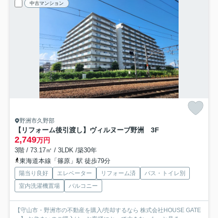
中古マンション
野洲市久野部
【リフォーム後引渡し】ヴィルヌーブ野洲 3F
2,749
万円
3階 / 73.17㎡ / 3LDK /築30年
東海道本線「篠原」駅 徒歩79分
陽当り良好
エレベーター
リフォーム済
バス・トイレ別
室内洗濯機置場
バルコニー
【守山市・野洲市の不動産を購入/売却するなら 株式会社HOUSE GATE