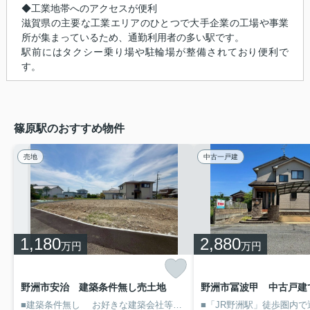
◆工業地帯へのアクセスが便利
滋賀県の主要な工業エリアのひとつで大手企業の工場や事業
所が集まっているため、通勤利用者の多い駅です。
駅前にはタクシー乗り場や駐輪場が整備されており便利で
す。
篠原駅のおすすめ物件
売地
中古一戸建
1,180
2,880
万円
万円
野洲市安治 建築条件無し売土地
野洲市冨波甲 中古戸建
■建築条件無し
お好きな建築会社等で建築できます。
■現況更地
解