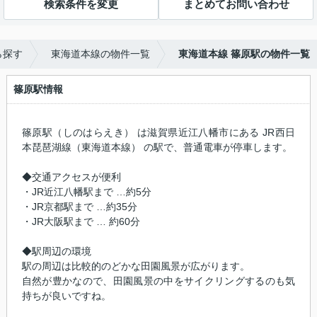
検索条件を変更
まとめてお問い合わせ
ら探す
東海道本線の物件一覧
東海道本線 篠原駅の物件一覧
篠原駅情報
篠原駅（しのはらえき） は滋賀県近江八幡市にある JR西日
本琵琶湖線（東海道本線） の駅で、普通電車が停車します。
◆交通アクセスが便利
・JR近江八幡駅まで …約5分
・JR京都駅まで …約35分
・JR大阪駅まで … 約60分
◆駅周辺の環境
駅の周辺は比較的のどかな田園風景が広がります。
自然が豊かなので、田園風景の中をサイクリングするのも気
持ちが良いですね。