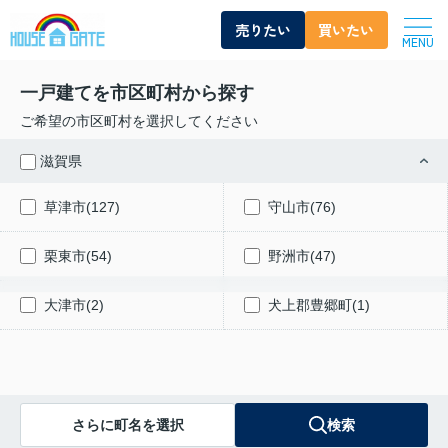
売りたい
買いたい
MENU
一戸建てを市区町村から探す
ご希望の市区町村を選択してください
滋賀県
草津市(127)
守山市(76)
栗東市(54)
野洲市(47)
大津市(2)
犬上郡豊郷町(1)
さらに町名を選択
検索