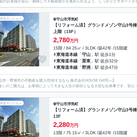
1組のお客様が安心・納得して不動産取引を進められるよう、しっかりとサポートさ
中古マンション
守山市
浮気町
【リフォーム済】グランドメゾン守山3号棟
上階（15F）
2,780
万円
15階 / 84.25㎡ / 3LDK /築42年 /15階建
東海道本線
「
守山
」駅 徒歩1分
東海道本線
「
栗東
」駅 徒歩32分
東海道本線
「
野洲
」駅 徒歩47分
山市・野洲市の不動産を購入/売却するなら 株式会社HOUSE GATEへ】
まいのご購入は、お客様にとって大きな人生の節目となる大切な出来事です。安心
中古マンション
守山市
浮気町
【リフォーム済】グランドメゾン守山3号棟
13F
2,280
万円
13階 / 75.15㎡ / 3LDK /築42年 /15階建