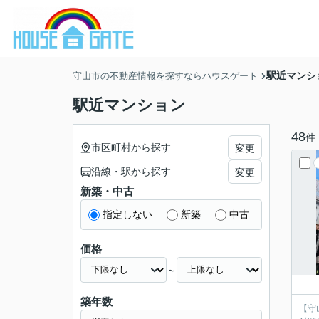
駅近マンシ
守山市の不動産情報を探すならハウスゲート
駅近マンション
48
件
市区町村から探す
変更
沿線・駅から探す
変更
新築・中古
指定しない
新築
中古
価格
～
築年数
【守