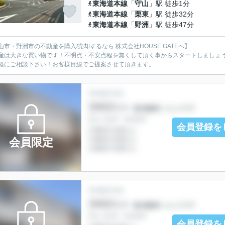
東海道本線
「
守山
」駅 徒歩1分
東海道本線
「
栗東
」駅 徒歩32分
東海道本線
「
野洲
」駅 徒歩47分
山市・野洲市の不動産を購入/売却するなら 株式会社HOUSE GATEへ】
産は大きな買い物です！不明点・不安点程を無くして頂く事からスタートしましょ
軽にご相談下さい！お客様目線でご提案させて頂きます。
会員登録を
会員限定
会員登録を