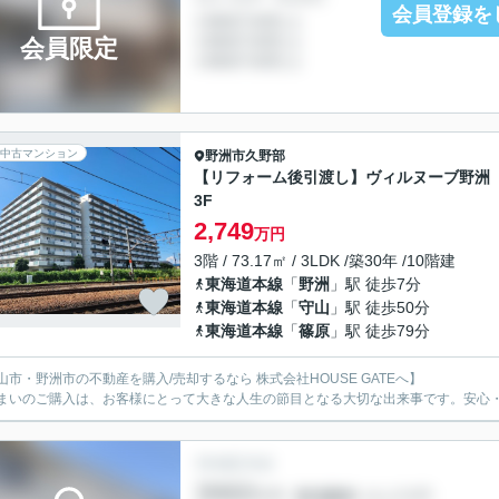
会員登録を
会員限定
中古マンション
野洲市
久野部
【リフォーム後引渡し】ヴィルヌーブ野
3F
2,749
万円
3階 / 73.17㎡ / 3LDK /築30年 /10階建
東海道本線
「
野洲
」駅 徒歩7分
東海道本線
「
守山
」駅 徒歩50分
東海道本線
「
篠原
」駅 徒歩79分
山市・野洲市の不動産を購入/売却するなら 株式会社HOUSE GATEへ】
まいのご購入は、お客様にとって大きな人生の節目となる大切な出来事です。安心