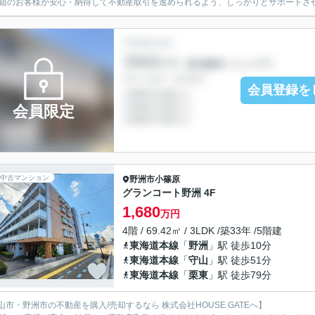
1組のお客様が安心・納得して不動産取引を進められるよう、しっかりとサポートさ
会員登録を
会員限定
中古マンション
野洲市
小篠原
グランコート野洲 4F
1,680
万円
4階 / 69.42㎡ / 3LDK /築33年 /5階建
東海道本線
「
野洲
」駅 徒歩10分
東海道本線
「
守山
」駅 徒歩51分
東海道本線
「
栗東
」駅 徒歩79分
山市・野洲市の不動産を購入/売却するなら 株式会社HOUSE GATEへ】