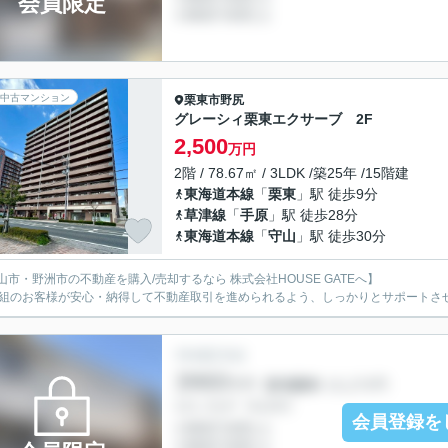
会員限定
中古マンション
栗東市
野尻
グレーシィ栗東エクサーブ 2F
2,500
万円
2階 / 78.67㎡ / 3LDK /築25年 /15階建
東海道本線
「
栗東
」駅 徒歩9分
草津線
「
手原
」駅 徒歩28分
東海道本線
「
守山
」駅 徒歩30分
山市・野洲市の不動産を購入/売却するなら 株式会社HOUSE GATEへ】
1組のお客様が安心・納得して不動産取引を進められるよう、しっかりとサポートさ
会員登録を