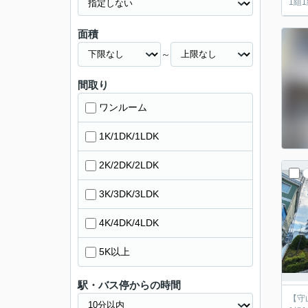
1組
面積
～
間取り
ワンルーム
1K/1DK/1LDK
2K/2DK/2LDK
3K/3DK/3LDK
4K/4DK/4LDK
5K以上
駅・バス停からの時間
【守