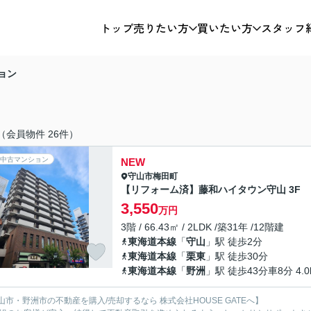
トップ
売りたい方
買いたい方
スタッフ
ョン
（会員物件 26件）
中古マンション
NEW
守山市
梅田町
【リフォーム済】藤和ハイタウン守山 3F
3,550
万円
3階 / 66.43㎡ / 2LDK /築31年 /12階建
東海道本線
「
守山
」駅 徒歩2分
東海道本線
「
栗東
」駅 徒歩30分
東海道本線
「
野洲
」駅 徒歩43分車8分 4.0
山市・野洲市の不動産を購入/売却するなら 株式会社HOUSE GATEへ】