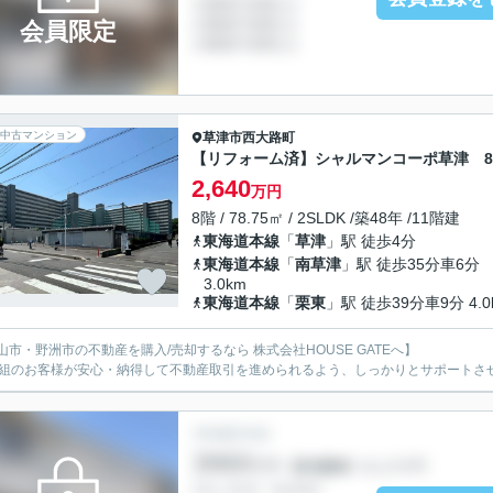
会員限定
中古マンション
草津市
西大路町
【リフォーム済】シャルマンコーポ草津 8
2,640
万円
8階 / 78.75㎡ / 2SLDK /築48年 /11階建
東海道本線
「
草津
」駅 徒歩4分
東海道本線
「
南草津
」駅 徒歩35分車6分
3.0km
東海道本線
「
栗東
」駅 徒歩39分車9分 4.0
山市・野洲市の不動産を購入/売却するなら 株式会社HOUSE GATEへ】
1組のお客様が安心・納得して不動産取引を進められるよう、しっかりとサポートさ