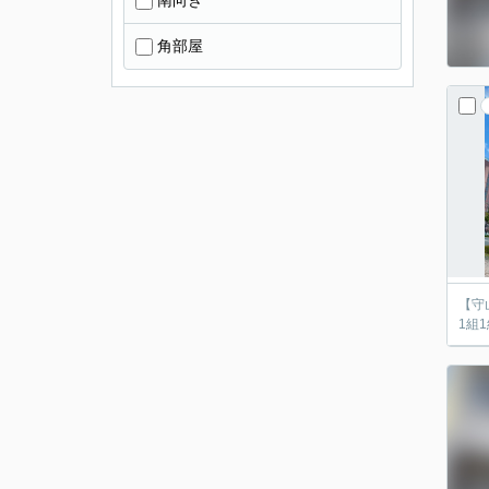
南向き
角部屋
【守
1組