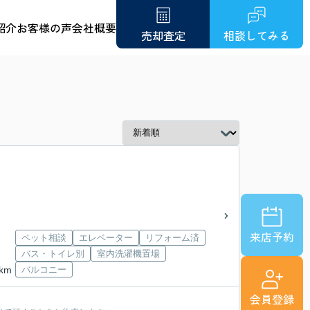
紹介
お客様の声
会社概要
売却査定
相談してみる
来店予約
ペット相談
エレベーター
リフォーム済
バス・トイレ別
室内洗濯機置場
km
バルコニー
会員登録