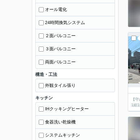
オール電化
24時間換気システム
２面バルコニー
３面バルコニー
両面バルコニー
構造・工法
外観タイル張り
キッチン
【守
1組
IHクッキングヒーター
食器洗い乾燥機
システムキッチン