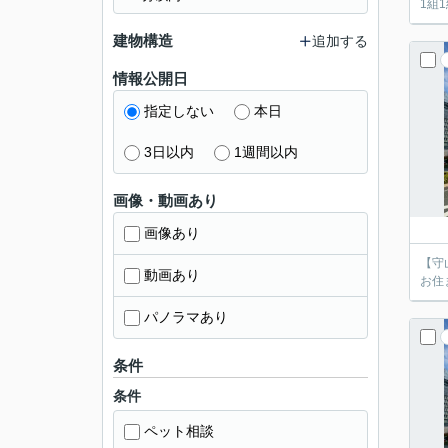
1組
建物構造
追加する
情報公開日
指定しない
本日
3日以内
1週間以内
画像・動画あり
画像あり
【守
動画あり
お住
パノラマあり
条件
条件
ペット相談