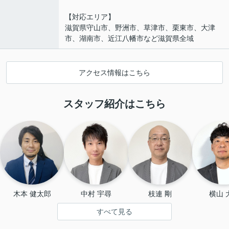
【対応エリア】
滋賀県守山市、野洲市、草津市、栗東市、大津
市、湖南市、近江八幡市など滋賀県全域
アクセス情報はこちら
スタッフ紹介はこちら
木本 健太郎
中村 宇尋
枝連 剛
横山 
すべて見る