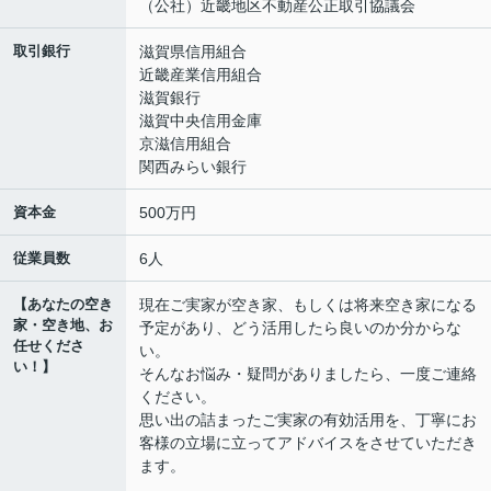
（公社）近畿地区不動産公正取引協議会
取引銀行
滋賀県信用組合
近畿産業信用組合
滋賀銀行
滋賀中央信用金庫
京滋信用組合
関西みらい銀行
資本金
500万円
従業員数
6人
【あなたの空き
現在ご実家が空き家、もしくは将来空き家になる
家・空き地、お
予定があり、どう活用したら良いのか分からな
任せくださ
い。
い！】
そんなお悩み・疑問がありましたら、一度ご連絡
ください。
思い出の詰まったご実家の有効活用を、丁寧にお
客様の立場に立ってアドバイスをさせていただき
ます。