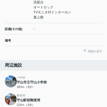
洗面台
オートロック
TVモニタ付インターホン
最上階
-
設備(その他)
備考
情報の見方
周辺施設
小学校
守山市立守山小学校
163ｍ（3分）
郵便局
守山駅前郵便局
214ｍ（3分）