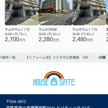
守山市浮気町
守山市守山１丁目
守山市守山１丁目
3LDK (75.15㎡)
3
4LDK (75.73㎡)
3LDK (73.42㎡)
2,280
2,700
2,480
万円
万円
万円
の物件一覧
【リフォーム済】コスモ守山壱番館 15F
15階
〒524-0012
滋賀県守山市播磨田町3041 リバティハウス1Ｆ