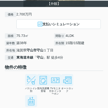
【外観】
2,700万円
価格
支払いシミュレーション
75.73㎡
4LDK
面積
間取り
築38年
15階/15階建
築年数
所在階
滋賀県
守山市
守山
１丁目
所在地
東海道本線
「
守山
」駅 徒歩4分
交通
物件の特徴
バストイレ
室内洗濯機
TVモニタ
オートロッ
別
置場
付きインタ
ク
ーホン