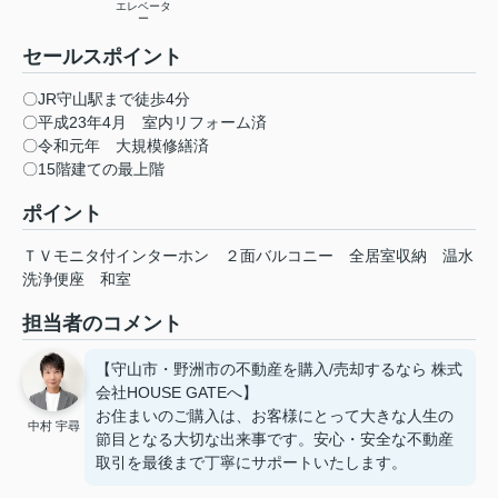
エレベータ
ー
セールスポイント
〇JR守山駅まで徒歩4分
〇平成23年4月 室内リフォーム済
〇令和元年 大規模修繕済
〇15階建ての最上階
ポイント
ＴＶモニタ付インターホン
２面バルコニー
全居室収納
温水
洗浄便座
和室
担当者のコメント
【守山市・野洲市の不動産を購入/売却するなら 株式
会社HOUSE GATEへ】
お住まいのご購入は、お客様にとって大きな人生の
中村 宇尋
節目となる大切な出来事です。安心・安全な不動産
取引を最後まで丁寧にサポートいたします。