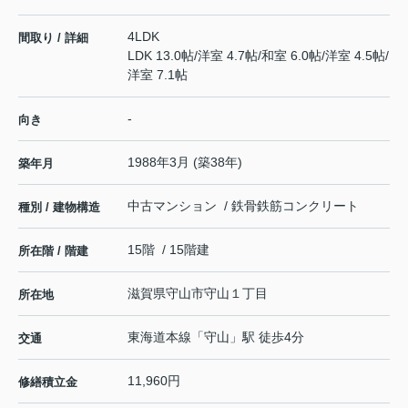
4LDK
間取り / 詳細
LDK 13.0帖
/
洋室 4.7帖
/
和室 6.0帖
/
洋室 4.5帖
/
洋室 7.1帖
-
向き
1988年3月 (築38年)
築年月
中古マンション / 鉄骨鉄筋コンクリート
種別 / 建物構造
15階 / 15階建
所在階 / 階建
滋賀県
守山市
守山
１丁目
所在地
東海道本線
「
守山
」駅 徒歩4分
交通
11,960円
修繕積立金