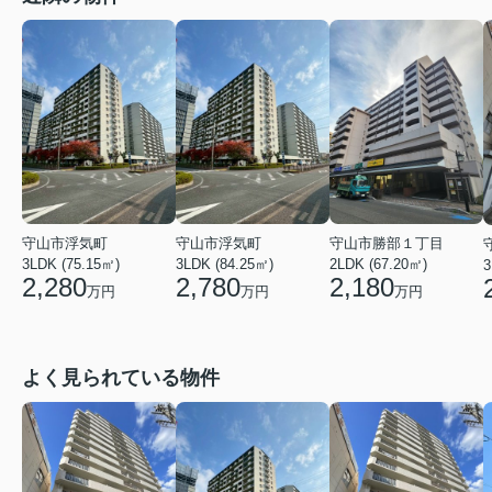
守山市浮気町
守山市浮気町
守山市勝部１丁目
3LDK (75.15㎡)
3LDK (84.25㎡)
2LDK (67.20㎡)
3
2,280
2,780
2,180
万円
万円
万円
よく見られている物件