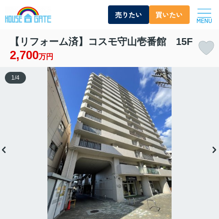
売りたい
買いたい
MENU
【リフォーム済】コスモ守山壱番館 15F
2,700
万円
1
/
4