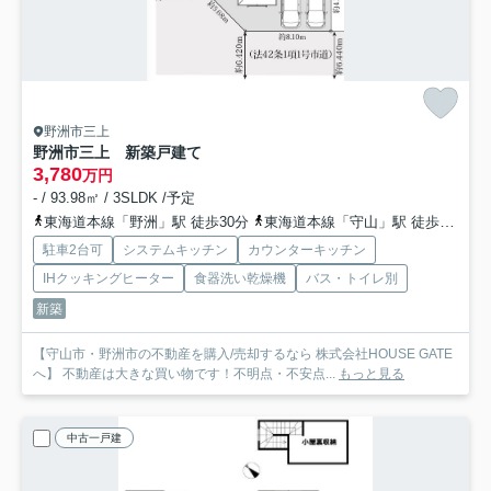
野洲市三上
野洲市三上 新築戸建て
3,780
万円
- / 93.98㎡ / 3SLDK /予定
東海道本線「野洲」駅 徒歩30分
東海道本線「守山」駅 徒歩42分
駐車2台可
システムキッチン
カウンターキッチン
IHクッキングヒーター
食器洗い乾燥機
バス・トイレ別
新築
【守山市・野洲市の不動産を購入/売却するなら 株式会社HOUSE GATE
へ】 不動産は大きな買い物です！不明点・不安点...
もっと見る
中古一戸建