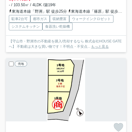
- / 103.50㎡ / 4LDK /築19年
東海道本線「野洲」駅 徒歩25分
東海道本線「篠原」駅 徒歩58分
駐車2台可
都市ガス
収納豊富
ウォークインクロゼット
システムキッチン
食器洗い乾燥機
【守山市・野洲市の不動産を購入/売却するなら 株式会社HOUSE GATE
へ】 不動産は大きな買い物です！不明点・不安点...
もっと見る
売地