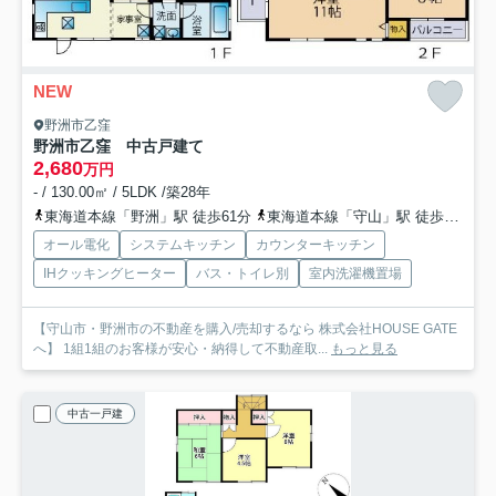
NEW
野洲市乙窪
野洲市乙窪 中古戸建て
2,680
万円
- / 130.00㎡ / 5LDK /築28年
東海道本線「野洲」駅 徒歩61分
東海道本線「守山」駅 徒歩83分
オール電化
システムキッチン
カウンターキッチン
IHクッキングヒーター
バス・トイレ別
室内洗濯機置場
【守山市・野洲市の不動産を購入/売却するなら 株式会社HOUSE GATE
へ】 1組1組のお客様が安心・納得して不動産取...
もっと見る
中古一戸建