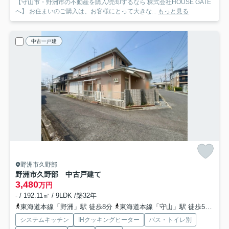
【守山市・野洲市の不動産を購入/売却するなら 株式会社HOUSE GATE
へ】 お住まいのご購入は、お客様にとって大きな...
もっと見る
中古一戸建
野洲市久野部
野洲市久野部 中古戸建て
3,480
万円
- / 192.11㎡ / 9LDK /築32年
東海道本線「野洲」駅 徒歩8分
東海道本線「守山」駅 徒歩55分
東
システムキッチン
IHクッキングヒーター
バス・トイレ別