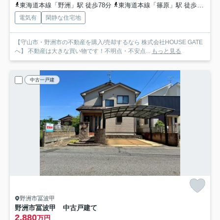
東海道本線「野洲」駅 徒歩78分
東海道本線「篠原」駅 徒歩87分
電気有
閑静な住宅地
【守山市・野洲市の不動産を購入/売却するなら 株式会社HOUSE GATE
へ】 不動産は大きな買い物です！不明点・不安点...
もっと見る
中古一戸建
野洲市冨波甲
野洲市冨波甲 中古戸建て
2,880
万円