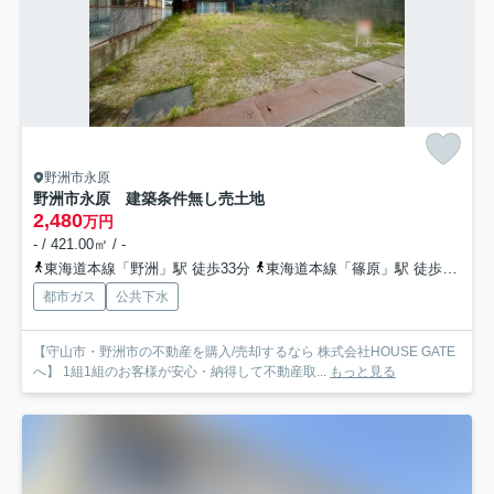
野洲市永原
野洲市永原 建築条件無し売土地
2,480
万円
- / 421.00㎡ / -
東海道本線「野洲」駅 徒歩33分
東海道本線「篠原」駅 徒歩55分
都市ガス
公共下水
【守山市・野洲市の不動産を購入/売却するなら 株式会社HOUSE GATE
へ】 1組1組のお客様が安心・納得して不動産取...
もっと見る