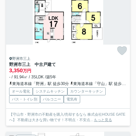
野洲市三上
野洲市三上 中古戸建て
3,350
万円
- / 91.94㎡ / 3SLDK /築5年
東海道本線「野洲」駅 徒歩30分
東海道本線「守山」駅 徒歩45分
オール電化
システムキッチン
カウンターキッチン
バス・トイレ別
バルコニー
電気有
【守山市・野洲市の不動産を購入/売却するなら 株式会社HOUSE GATE
へ】 不動産は大きな買い物です！不明点・不安点...
もっと見る