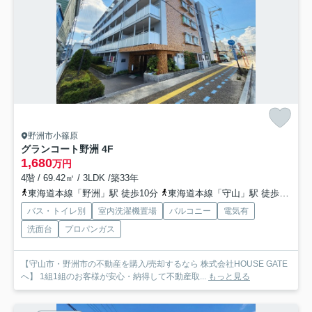
野洲市小篠原
グランコート野洲 4F
1,680
万円
4階 / 69.42㎡ / 3LDK /築33年
東海道本線「野洲」駅 徒歩10分
東海道本線「守山」駅 徒歩51分
バス・トイレ別
室内洗濯機置場
バルコニー
電気有
洗面台
プロパンガス
【守山市・野洲市の不動産を購入/売却するなら 株式会社HOUSE GATE
へ】 1組1組のお客様が安心・納得して不動産取...
もっと見る