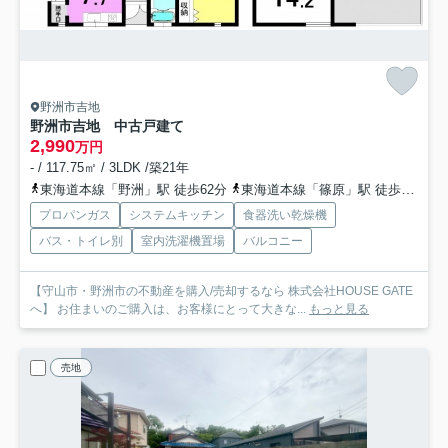
野洲市吉地
野洲市吉地 中古戸建て
2,990
万円
- / 117.75㎡ / 3LDK /築21年
東海道本線「野洲」駅 徒歩62分
東海道本線「篠原」駅 徒歩80分
プロパンガス
システムキッチン
食器洗い乾燥機
バス・トイレ別
室内洗濯機置場
バルコニー
【守山市・野洲市の不動産を購入/売却するなら 株式会社HOUSE GATE
へ】 お住まいのご購入は、お客様にとって大きな...
もっと見る
売地