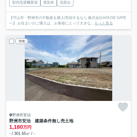
室内洗濯機置場
電気有
洗面台
【守山市・野洲市の不動産を購入/売却するなら 株式会社HOUSE GATE
へ】 お住まいのご購入は、お客様にとって大きな...
もっと見る
売地
野洲市安治
野洲市安治 建築条件無し売土地
1,180
万円
- / 301.65㎡ / -