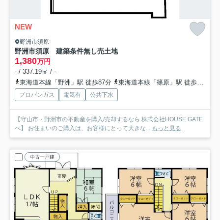
NEW
野洲市須原
野洲市須原 建築条件無し売土地
1,380
万円
- / 337.19㎡ / -
東海道本線「野洲」駅 徒歩87分
東海道本線「篠原」駅 徒歩97分
プロパンガス
電気有
公共下水
【守山市・野洲市の不動産を購入/売却するなら 株式会社HOUSE GATE
へ】 お住まいのご購入は、お客様にとって大きな...
もっと見る
中古一戸建