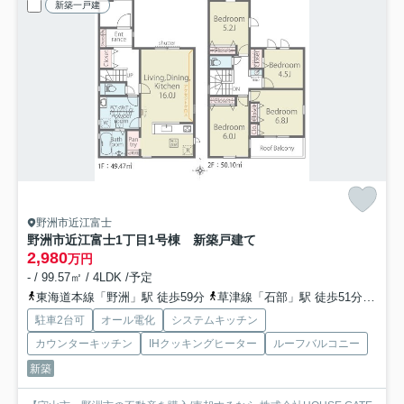
新築一戸建
野洲市近江富士
野洲市近江富士1丁目1号棟 新築戸建て
2,980
万円
- / 99.57㎡ / 4LDK /予定
東海道本線「野洲」駅 徒歩59分
草津線「石部」駅 徒歩51分
草津
駐車2台可
オール電化
システムキッチン
カウンターキッチン
IHクッキングヒーター
ルーフバルコニー
新築