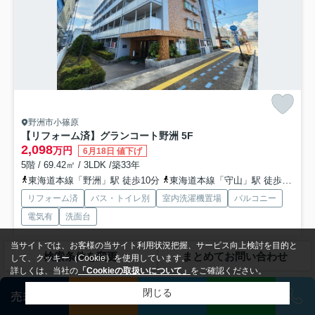
野洲市小篠原
【リフォーム済】グランコート野洲 5F
2,098
万円
6月18日 値下げ
5階 / 69.42㎡ / 3LDK /築33年
東海道本線「野洲」駅 徒歩10分
東海道本線「守山」駅 徒歩51分
リフォーム済
バス・トイレ別
室内洗濯機置場
バルコニー
電気有
洗面台
当サイトでは、お客様の当サイト利用状況把握、サービス向上検討を目的と
【守山市・野洲市の不動産を購入/売却するなら 株式会社HOUSE GATE
検索条件を変更
まとめてお問い合わせ
して、クッキー（Cookie）を使用しています。
へ】 お住まいのご購入は、お客様にとって大きな...
もっと見る
詳しくは、当社の
「Cookieの取扱いについて」
をご確認ください。
閉じる
売却査定
会員登録
相談
LINE
売地