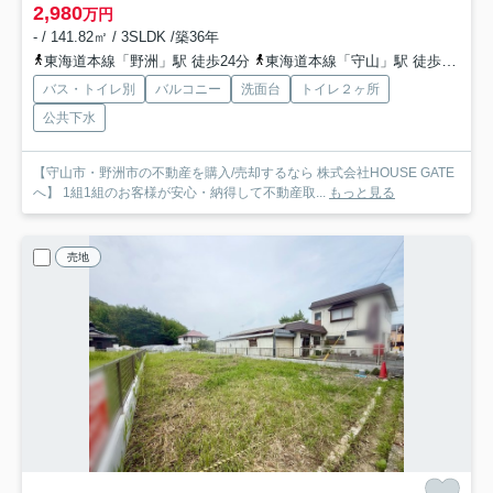
2,980
万円
- / 141.82㎡ / 3SLDK /築36年
東海道本線「野洲」駅 徒歩24分
東海道本線「守山」駅 徒歩29分
バス・トイレ別
バルコニー
洗面台
トイレ２ヶ所
公共下水
【守山市・野洲市の不動産を購入/売却するなら 株式会社HOUSE GATE
へ】 1組1組のお客様が安心・納得して不動産取...
もっと見る
売地