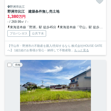
野洲市比江
野洲市比江 建築条件無し売土地
1,380
万円
- / 269.99㎡ / -
東海道本線「野洲」駅 徒歩45分
東海道本線「守山」駅 徒歩69分
プロパンガス
公共下水
【守山市・野洲市の不動産を購入/売却するなら 株式会社HOUSE GATE
へ】 1組1組のお客様が安心・納得して不動産取...
もっと見る
売地