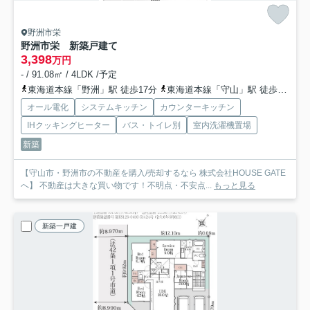
野洲市栄
野洲市栄 新築戸建て
3,398
万円
- / 91.08㎡ / 4LDK /予定
東海道本線「野洲」駅 徒歩17分
東海道本線「守山」駅 徒歩60分
オール電化
システムキッチン
カウンターキッチン
IHクッキングヒーター
バス・トイレ別
室内洗濯機置場
新築
【守山市・野洲市の不動産を購入/売却するなら 株式会社HOUSE GATE
へ】 不動産は大きな買い物です！不明点・不安点...
もっと見る
新築一戸建