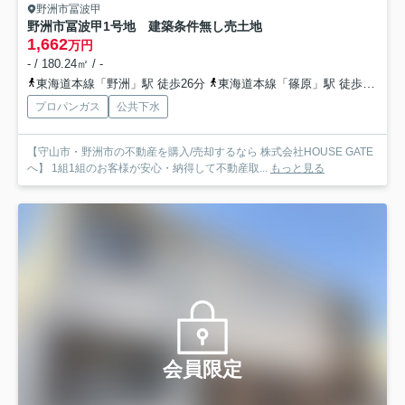
野洲市冨波甲
野洲市冨波甲1号地 建築条件無し売土地
1,662
万円
- / 180.24㎡ / -
東海道本線「野洲」駅 徒歩26分
東海道本線「篠原」駅 徒歩56分
プロパンガス
公共下水
【守山市・野洲市の不動産を購入/売却するなら 株式会社HOUSE GATE
へ】 1組1組のお客様が安心・納得して不動産取...
もっと見る
会員限定