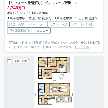
【リフォーム後引渡し】ヴィルヌーブ野洲 3F
2,749
万円
3階 / 73.17㎡ / 3LDK /築30年
東海道本線「野洲」駅 徒歩7分
東海道本線「守山」駅 徒歩50分
東
陽当り良好
エレベーター
リフォーム済
バス・トイレ別
室内洗濯機置場
バルコニー
【守山市・野洲市の不動産を購入/売却するなら 株式会社HOUSE GATE
へ】 お住まいのご購入は、お客様にとって大きな...
もっと見る
新築一戸建