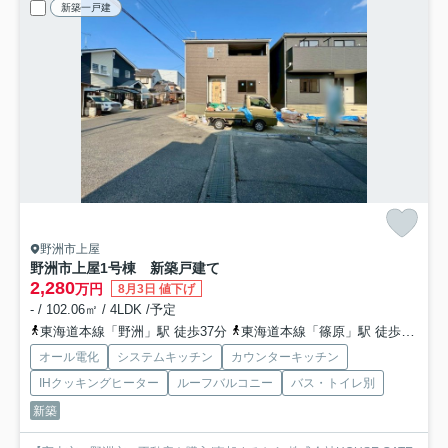
新築一戸建
野洲市上屋
野洲市上屋1号棟 新築戸建て
2,280
万円
8月3日 値下げ
- / 102.06㎡ / 4LDK /予定
東海道本線「野洲」駅 徒歩37分
東海道本線「篠原」駅 徒歩49分
オール電化
システムキッチン
カウンターキッチン
IHクッキングヒーター
ルーフバルコニー
バス・トイレ別
新築