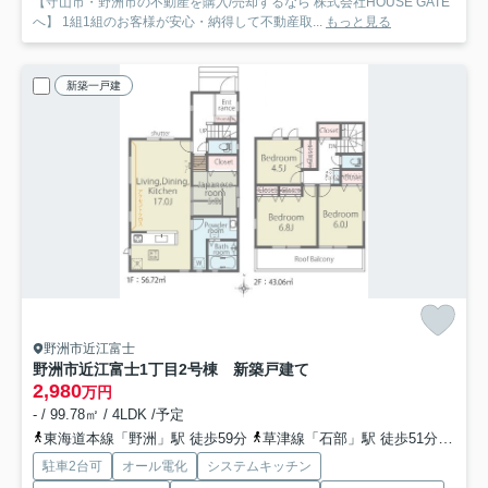
【守山市・野洲市の不動産を購入/売却するなら 株式会社HOUSE GATE
へ】 1組1組のお客様が安心・納得して不動産取...
もっと見る
新築一戸建
野洲市近江富士
野洲市近江富士1丁目2号棟 新築戸建て
2,980
万円
- / 99.78㎡ / 4LDK /予定
東海道本線「野洲」駅 徒歩59分
草津線「石部」駅 徒歩51分
草津
駐車2台可
オール電化
システムキッチン