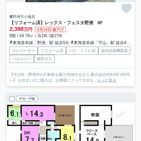
野洲市小篠原
【リフォーム済】レックス・フェスタ野洲 8F
2,398
万円
6月18日 値下げ
8階 / 64.78㎡ / 3LDK /築27年
東海道本線「野洲」駅 徒歩5分
東海道本線「守山」駅 徒歩49分車9分 4.5km
エレベーター
リフォーム済
バス・トイレ別
室内洗濯機置場
バルコニー
都市ガス
【守山市・野洲市の不動産を購入/売却するなら 株式会社HOUSE GATE
へ】 お住まいのご購入は、お客様にとって大きな...
もっと見る
中古一戸建