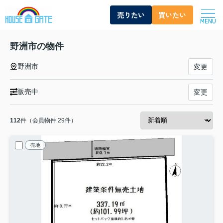
売りたい
買いたい
MENU
野洲市の物件
野洲市
変更
販売中
変更
112
件（会員物件 29件）
売地