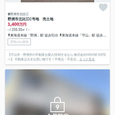
野洲市北比江
野洲市北比江C号地 売土地
1,400
万円
- / 233.33㎡ / -
東海道本線「野洲」駅 徒歩51分
東海道本線「守山」駅 徒歩75分
プロパンガス
【守山市・野洲市の不動産を購入/売却するなら 株式会社HOUSE GATE
へ】 不動産は大きな買い物です！不明点・不安点...
もっと見る