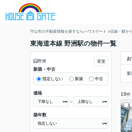
守山市の不動産情報を探すならハウスゲート
沿線・駅か
東海道本線 野洲駅の物件一覧
お
野洲
変更
新築・中古
栗
指定しない
新築
中古
価格
19
件
～
築年数