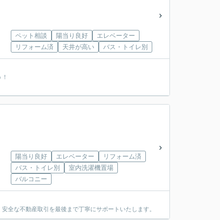
ペット相談
陽当り良好
エレベーター
リフォーム済
天井が高い
バス・トイレ別
う！
洲
陽当り良好
エレベーター
リフォーム済
バス・トイレ別
室内洗濯機置場
バルコニー
・安全な不動産取引を最後まで丁寧にサポートいたします。