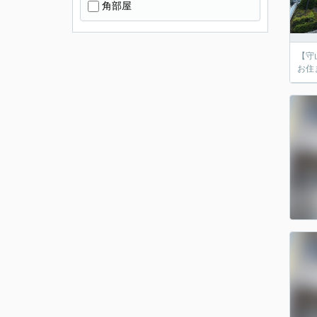
角部屋
【守
お住