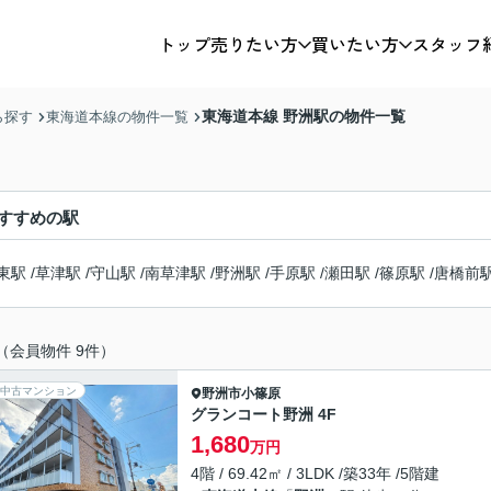
トップ
売りたい方
買いたい方
スタッフ
東海道本線 野洲駅の物件一覧
ら探す
東海道本線の物件一覧
すすめの駅
東駅
/
草津駅
/
守山駅
/
南草津駅
/
野洲駅
/
手原駅
/
瀬田駅
/
篠原駅
/
唐橋前
（会員物件 9件）
中古マンション
野洲市
小篠原
グランコート野洲 4F
1,680
万円
4階 / 69.42㎡ / 3LDK /築33年 /5階建