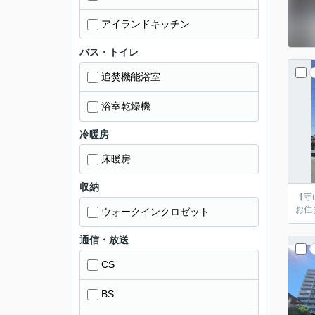
アイランドキッチン
バス・トイレ
追焚機能浴室
浴室乾燥機
冷暖房
床暖房
収納
【守
お住
ウォークインクロゼット
通信・放送
CS
BS