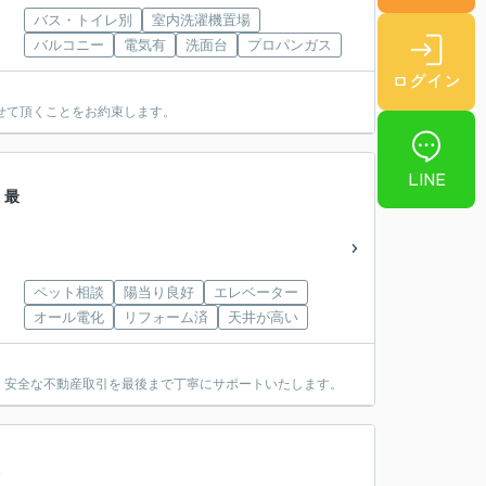
バス・トイレ別
室内洗濯機置場
バルコニー
電気有
洗面台
プロパンガス
ログイン
せて頂くことをお約束します。
LINE
 最
ペット相談
陽当り良好
エレベーター
オール電化
リフォーム済
天井が高い
・安全な不動産取引を最後まで丁寧にサポートいたします。