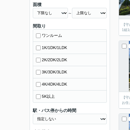
面積
～
【守
間取り
1組
ワンルーム
1K/1DK/1LDK
2K/2DK/2LDK
3K/3DK/3LDK
4K/4DK/4LDK
5K以上
【守
お住
駅・バス停からの時間