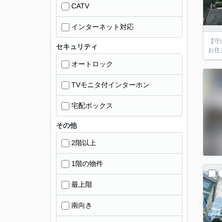
CATV
インターネット対応
【守
セキュリティ
お住
オートロック
TVモニタ付インターホン
宅配ボックス
その他
2階以上
1階の物件
最上階
南向き