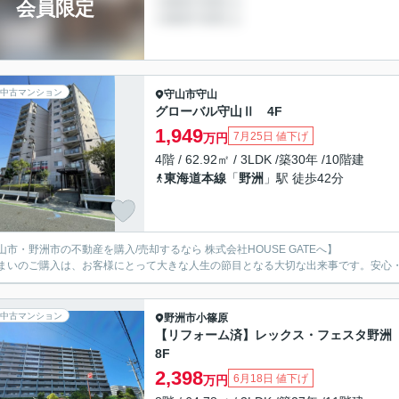
会員限定
中古マンション
守山市
守山
グローバル守山Ⅱ 4F
1,949
7月25日 値下げ
万円
4階 / 62.92㎡ / 3LDK /築30年 /10階建
東海道本線
「
野洲
」駅 徒歩42分
山市・野洲市の不動産を購入/売却するなら 株式会社HOUSE GATEへ】
まいのご購入は、お客様にとって大きな人生の節目となる大切な出来事です。安心
中古マンション
野洲市
小篠原
【リフォーム済】レックス・フェスタ野
8F
2,398
6月18日 値下げ
万円