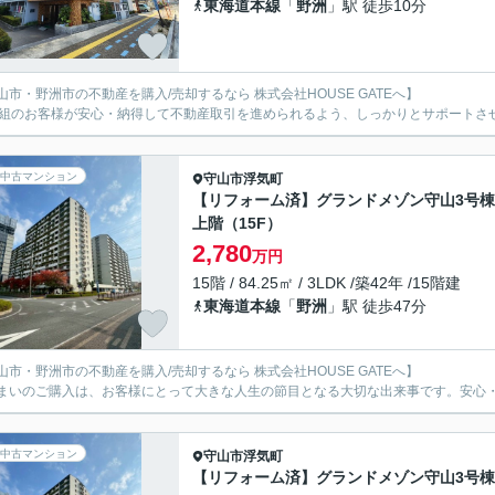
東海道本線
「
野洲
」駅 徒歩10分
山市・野洲市の不動産を購入/売却するなら 株式会社HOUSE GATEへ】
1組のお客様が安心・納得して不動産取引を進められるよう、しっかりとサポートさ
中古マンション
守山市
浮気町
【リフォーム済】グランドメゾン守山3号棟
上階（15F）
2,780
万円
15階 / 84.25㎡ / 3LDK /築42年 /15階建
東海道本線
「
野洲
」駅 徒歩47分
山市・野洲市の不動産を購入/売却するなら 株式会社HOUSE GATEへ】
まいのご購入は、お客様にとって大きな人生の節目となる大切な出来事です。安心
中古マンション
守山市
浮気町
【リフォーム済】グランドメゾン守山3号棟