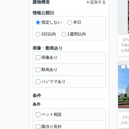
建物構造
追加する
情報公開日
指定しない
本日
3日以内
1週間以内
【守
不動
画像・動画あり
お気
画像あり
動画あり
パノラマあり
条件
条件
ペット相談
【守
お住
陽当り良好