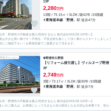
13F
2,280
万円
13階 / 75.15㎡ / 3LDK /築42年 /15階建
東海道本線
「
野洲
」駅 徒歩47分
山市・野洲市の不動産を購入/売却するなら 株式会社HOUSE GATEへ】
産は大きな買い物です！不明点・不安点程を無くして頂く事からスタートしましょ
軽にご相談下さい！お客様目線でご提案させて頂きます。
中古マンション
野洲市
久野部
【リフォーム後引渡し】ヴィルヌーブ野
3F
2,749
万円
3階 / 73.17㎡ / 3LDK /築30年 /10階建
東海道本線
「
野洲
」駅 徒歩7分
山市・野洲市の不動産を購入/売却するなら 株式会社HOUSE GATEへ】
まいのご購入は、お客様にとって大きな人生の節目となる大切な出来事です。安心