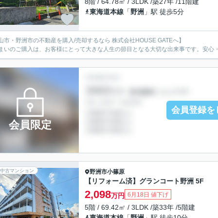
8階 / 64.78㎡ / 3LDK /築27年 /11階建
東海道本線
「
野洲
」駅 徒歩5分
山市・野洲市の不動産を購入/売却するなら 株式会社HOUSE GATEへ】
まいのご購入は、お客様にとって大きな人生の節目となる大切な出来事です。安心
会員登録を
会員限定
中古マンション
野洲市
小篠原
【リフォーム済】グランコート野洲 5F
2,098
6月18日 値下げ
万円
5階 / 69.42㎡ / 3LDK /築33年 /5階建
東海道本線
「
野洲
」駅 徒歩10分