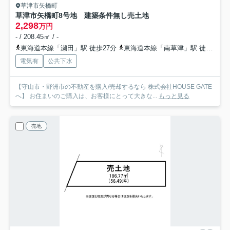
草津市矢橋町
草津市矢橋町8号地 建築条件無し売土地
2,298
万円
- / 208.45㎡ / -
東海道本線「瀬田」駅 徒歩27分
東海道本線「南草津」駅 徒歩35分
電気有
公共下水
【守山市・野洲市の不動産を購入/売却するなら 株式会社HOUSE GATE
へ】 お住まいのご購入は、お客様にとって大きな...
もっと見る
売地