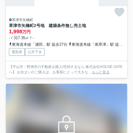
草津市矢橋町
草津市矢橋町2号地 建築条件無し売土地
1,998
万円
- / 317.35㎡ / -
東海道本線「瀬田」駅 徒歩27分
東海道本線「南草津」駅 徒歩35分
電気有
公共下水
【守山市・野洲市の不動産を購入/売却するなら 株式会社HOUSE GATE
へ】 お住まいのご購入は、お客様にとって大きな...
もっと見る