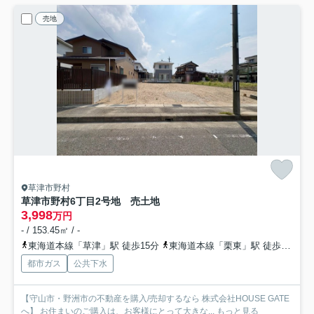
売地
草津市野村
草津市野村6丁目2号地 売土地
3,998
万円
- / 153.45㎡ / -
東海道本線「草津」駅 徒歩15分
東海道本線「栗東」駅 徒歩42分
都市ガス
公共下水
【守山市・野洲市の不動産を購入/売却するなら 株式会社HOUSE GATE
へ】 お住まいのご購入は、お客様にとって大きな...
もっと見る