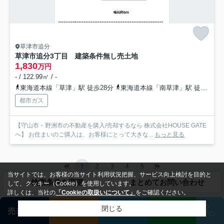
草津市追分
草津市追分3丁目 建築条件無し売土地
1,830
万円
- / 122.99㎡ / -
東海道本線「草津」駅 徒歩28分
東海道本線「南草津」駅 徒歩26分
都市ガス
【守山市・野洲市の不動産を購入/売却するなら 株式会社HOUSE GATE
へ】 お住まいのご購入は、お客様にとって大きな...
もっと見る
1
2
3
4
5
当サイトでは、お客様の当サイト利用状況把握、サービス向上検討を目的と
検索条件を変更
まとめてお問い合わせ
して、クッキー（Cookie）を使用しています。
詳しくは、当社の
「Cookieの取扱いについて」
をご確認ください。
閉じる
売却査定
会員登録
相談
LINE