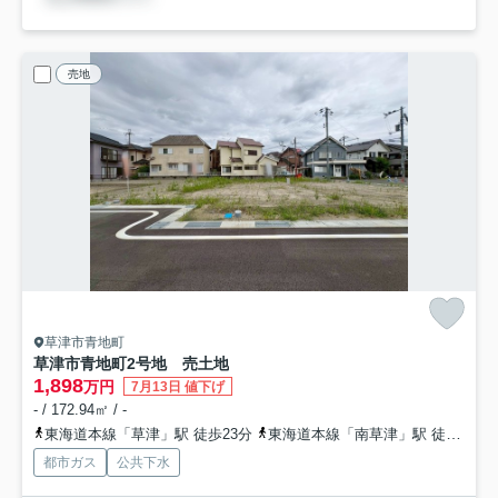
売地
草津市青地町
草津市青地町2号地 売土地
1,898
万円
7月13日 値下げ
- / 172.94㎡ / -
東海道本線「草津」駅 徒歩23分
東海道本線「南草津」駅 徒歩41分
都市ガス
公共下水