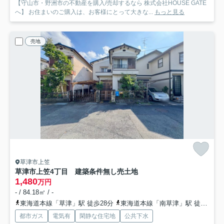
【守山市・野洲市の不動産を購入/売却するなら 株式会社HOUSE GATE
へ】 お住まいのご購入は、お客様にとって大きな...
もっと見る
売地
草津市上笠
草津市上笠4丁目 建築条件無し売土地
1,480
万円
- / 84.18㎡ / -
東海道本線「草津」駅 徒歩28分
東海道本線「南草津」駅 徒歩60分
都市ガス
電気有
閑静な住宅地
公共下水