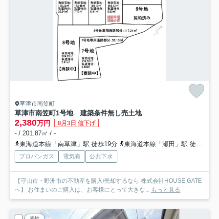
草津市南笠町
草津市南笠町1号地 建築条件無し売土地
2,380
万円
8月3日 値下げ
- / 201.87㎡ / -
東海道本線「南草津」駅 徒歩19分
東海道本線「瀬田」駅 徒歩28分
プロパンガス
電気有
公共下水
【守山市・野洲市の不動産を購入/売却するなら 株式会社HOUSE GATE
へ】 お住まいのご購入は、お客様にとって大きな...
もっと見る
売地