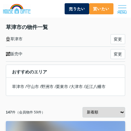
売りたい
買いたい
MENU
草津市の物件一覧
草津市
変更
販売中
変更
おすすめのエリア
草津市
/
守山市
/
野洲市
/
栗東市
/
大津市
/
近江八幡市
147
件（会員物件 59件）