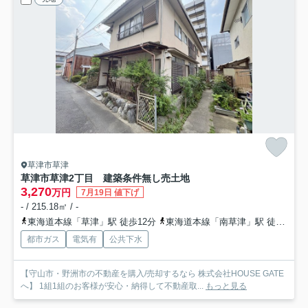
草津市草津
草津市草津2丁目 建築条件無し売土地
3,270
万円
7月19日 値下げ
- / 215.18㎡ / -
東海道本線「草津」駅 徒歩12分
東海道本線「南草津」駅 徒歩27分
都市ガス
電気有
公共下水
【守山市・野洲市の不動産を購入/売却するなら 株式会社HOUSE GATE
へ】 1組1組のお客様が安心・納得して不動産取...
もっと見る