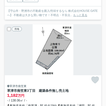
【守山市・野洲市の不動産を購入/売却するなら 株式会社HOUSE GATE
へ】 不動産は大きな買い物です！不明点・不安点...
もっと見る
売地
草津市南笠東
草津市南笠東3丁目 建築条件無し売土地
1,182
万円
- / 138.06㎡ / -
東海道本線「南草津」駅 徒歩19分
東海道本線「瀬田」駅 徒歩28分