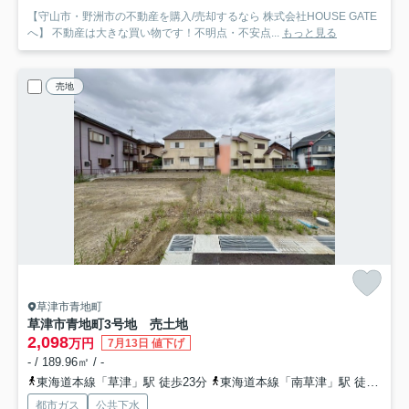
【守山市・野洲市の不動産を購入/売却するなら 株式会社HOUSE GATE
へ】 不動産は大きな買い物です！不明点・不安点...
もっと見る
売地
草津市青地町
草津市青地町3号地 売土地
2,098
万円
7月13日 値下げ
- / 189.96㎡ / -
東海道本線「草津」駅 徒歩23分
東海道本線「南草津」駅 徒歩41分
都市ガス
公共下水