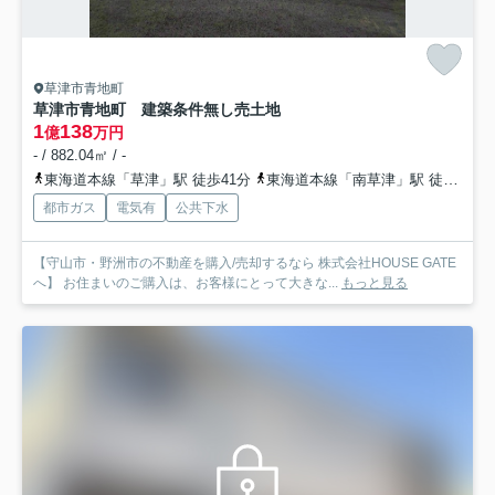
草津市青地町
草津市青地町 建築条件無し売土地
1
138
億
万円
- / 882.04㎡ / -
東海道本線「草津」駅 徒歩41分
東海道本線「南草津」駅 徒歩35分
都市ガス
電気有
公共下水
【守山市・野洲市の不動産を購入/売却するなら 株式会社HOUSE GATE
へ】 お住まいのご購入は、お客様にとって大きな...
もっと見る