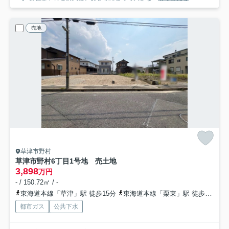
売地
草津市野村
草津市野村6丁目1号地 売土地
3,898
万円
- / 150.72㎡ / -
東海道本線「草津」駅 徒歩15分
東海道本線「栗東」駅 徒歩42分
都市ガス
公共下水