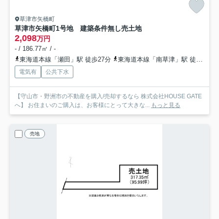
草津市矢橋町
草津市矢橋町1号地 建築条件無し売土地
2,098
万円
- / 186.77㎡ / -
東海道本線「瀬田」駅 徒歩27分
東海道本線「南草津」駅 徒歩35分
電気有
公共下水
【守山市・野洲市の不動産を購入/売却するなら 株式会社HOUSE GATE
へ】 お住まいのご購入は、お客様にとって大きな...
もっと見る
売地