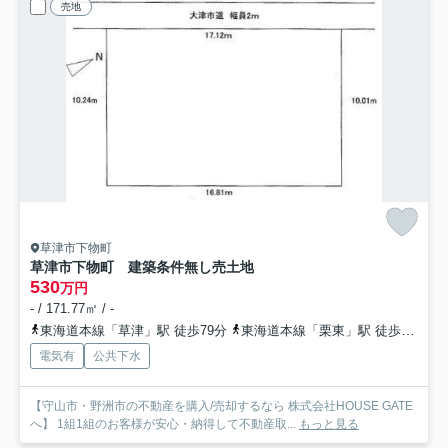
売地
草津市下物町
草津市下物町 建築条件無し売土地
530
万円
- / 171.77㎡ / -
東海道本線「草津」駅 徒歩79分
東海道本線「栗東」駅 徒歩67分
電気有
公共下水
【守山市・野洲市の不動産を購入/売却するなら 株式会社HOUSE GATE
へ】 1組1組のお客様が安心・納得して不動産取...
もっと見る