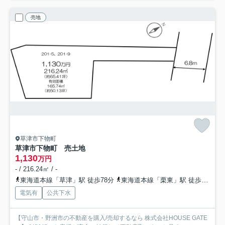
売地
草津市下物町
草津市下物町 売土地
1,130
万円
- / 216.24㎡ / -
東海道本線「草津」駅 徒歩78分
東海道本線「栗東」駅 徒歩66分
電気有
公共下水
【守山市・野洲市の不動産を購入/売却するなら 株式会社HOUSE GATE