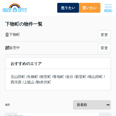
売りたい
買いたい
MENU
下物町の物件一覧
下物町
変更
販売中
変更
おすすめのエリア
北山田町
/
矢橋町
/
南笠町
/
青地町
/
追分
/
新堂町
/
南山田町
/
西河原
/
上砥山
/
駒井沢町
4
件