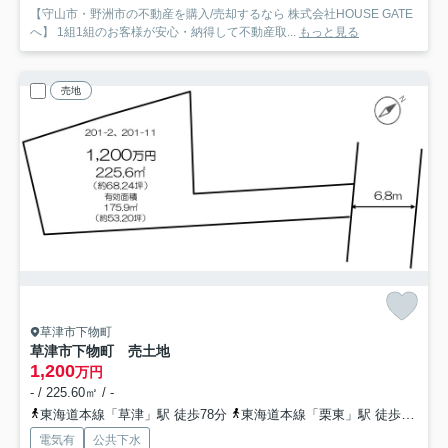
【守山市・野洲市の不動産を購入/売却するなら 株式会社HOUSE GATE
へ】 1組1組のお客様が安心・納得して不動産取...
もっと見る
売地
草津市下物町
草津市下物町 売土地
1,200
万円
- / 225.60㎡ / -
東海道本線「草津」駅 徒歩78分
東海道本線「栗東」駅 徒歩66分
電気有
公共下水