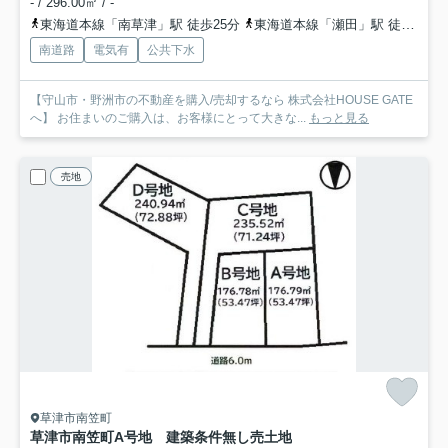
- / 296.00㎡ / -
東海道本線「南草津」駅 徒歩25分
東海道本線「瀬田」駅 徒歩27分
南道路
電気有
公共下水
【守山市・野洲市の不動産を購入/売却するなら 株式会社HOUSE GATE
へ】 お住まいのご購入は、お客様にとって大きな...
もっと見る
売地
草津市南笠町
草津市南笠町A号地 建築条件無し売土地