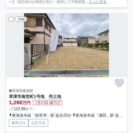
へ】 1組1組のお客様が安心・納得して不動産取...
もっと見る
売地
草津市南笠町
草津市南笠町1号地 売土地
1,298
万円
7月13日 値下げ
- / 123.99㎡ / -
東海道本線「南草津」駅 徒歩25分
東海道本線「瀬田」駅 徒歩29分
都市ガス
公共下水