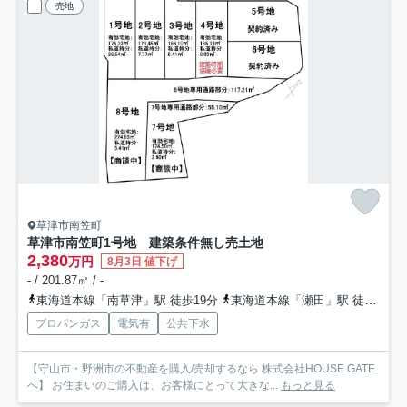
売地
草津市南笠町
草津市南笠町1号地 建築条件無し売土地
2,380
万円
8月3日 値下げ
- / 201.87㎡ / -
東海道本線「南草津」駅 徒歩19分
東海道本線「瀬田」駅 徒歩28分
プロパンガス
電気有
公共下水
【守山市・野洲市の不動産を購入/売却するなら 株式会社HOUSE GATE
へ】 お住まいのご購入は、お客様にとって大きな...
もっと見る