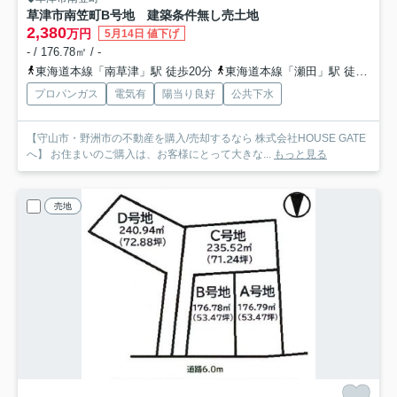
草津市南笠町B号地 建築条件無し売土地
2,380
万円
5月14日 値下げ
- / 176.78㎡ / -
東海道本線「南草津」駅 徒歩20分
東海道本線「瀬田」駅 徒歩24分
プロパンガス
電気有
陽当り良好
公共下水
【守山市・野洲市の不動産を購入/売却するなら 株式会社HOUSE GATE
へ】 お住まいのご購入は、お客様にとって大きな...
もっと見る
売地