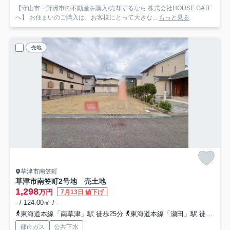
【守山市・野洲市の不動産を購入/売却するなら 株式会社HOUSE GATE
へ】 お住まいのご購入は、お客様にとって大きな...
もっと見る
売地
草津市南笠町
草津市南笠町2号地 売土地
1,298
万円
7月13日 値下げ
- / 124.00㎡ / -
東海道本線「南草津」駅 徒歩25分
東海道本線「瀬田」駅 徒歩29分
都市ガス
公共下水