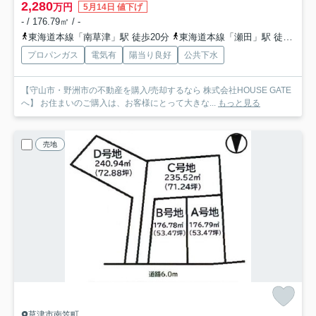
2,280
万円
5月14日 値下げ
- / 176.79㎡ / -
東海道本線「南草津」駅 徒歩20分
東海道本線「瀬田」駅 徒歩24分
プロパンガス
電気有
陽当り良好
公共下水
【守山市・野洲市の不動産を購入/売却するなら 株式会社HOUSE GATE
へ】 お住まいのご購入は、お客様にとって大きな...
もっと見る
売地
草津市南笠町