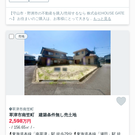
【守山市・野洲市の不動産を購入/売却するなら 株式会社HOUSE GATE
へ】 お住まいのご購入は、お客様にとって大きな...
もっと見る
売地
草津市南笠町
草津市南笠町 建築条件無し売土地
2,598
万円
- / 156.65㎡ / -
東海道本線「南草津」駅 徒歩29分
東海道本線「瀬田」駅 徒歩29分