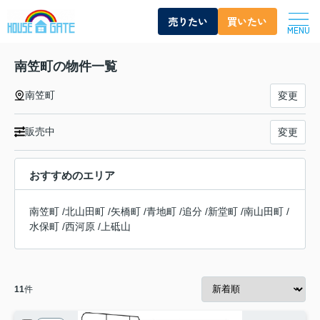
売りたい
買いたい
MENU
南笠町の物件一覧
南笠町
変更
販売中
変更
おすすめのエリア
南笠町
/
北山田町
/
矢橋町
/
青地町
/
追分
/
新堂町
/
南山田町
/
水保町
/
西河原
/
上砥山
11
件