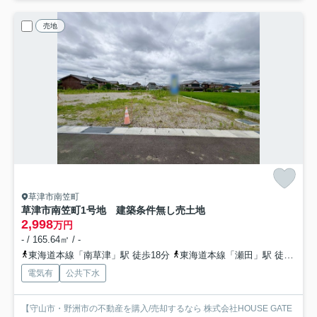
売地
草津市南笠町
草津市南笠町1号地 建築条件無し売土地
2,998
万円
- / 165.64㎡ / -
東海道本線「南草津」駅 徒歩18分
東海道本線「瀬田」駅 徒歩30分
電気有
公共下水
【守山市・野洲市の不動産を購入/売却するなら 株式会社HOUSE GATE