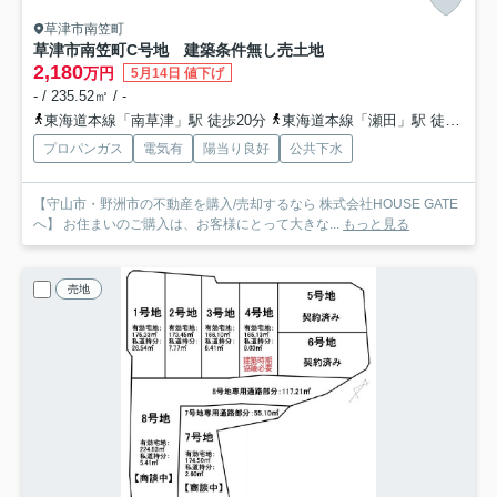
草津市南笠町
草津市南笠町C号地 建築条件無し売土地
2,180
万円
5月14日 値下げ
- / 235.52㎡ / -
東海道本線「南草津」駅 徒歩20分
東海道本線「瀬田」駅 徒歩24分
プロパンガス
電気有
陽当り良好
公共下水
【守山市・野洲市の不動産を購入/売却するなら 株式会社HOUSE GATE
へ】 お住まいのご購入は、お客様にとって大きな...
もっと見る
売地