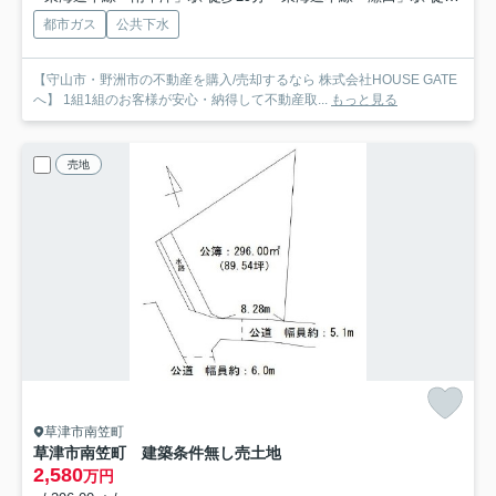
都市ガス
公共下水
【守山市・野洲市の不動産を購入/売却するなら 株式会社HOUSE GATE
へ】 1組1組のお客様が安心・納得して不動産取...
もっと見る
売地
草津市南笠町
草津市南笠町 建築条件無し売土地
2,580
万円