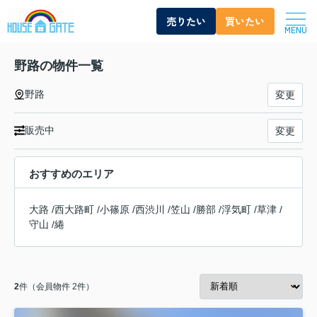
売りたい
買いたい
MENU
野路の物件一覧
野路
変更
販売中
変更
おすすめのエリア
大路
/
西大路町
/
小篠原
/
西渋川
/
笠山
/
勝部
/
浮気町
/
草津
/
守山
/
綣
2
件（会員物件 2件）