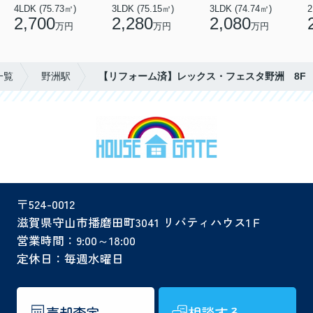
4LDK (75.73㎡)
3LDK (75.15㎡)
3LDK (74.74㎡)
2
2,700
2,280
2,080
万円
万円
万円
一覧
野洲駅
【リフォーム済】レックス・フェスタ野洲 8F
〒524-0012
滋賀県守山市播磨田町3041 リバティハウス1Ｆ
営業時間：9:00～18:00
定休日：毎週水曜日
売却査定
相談する