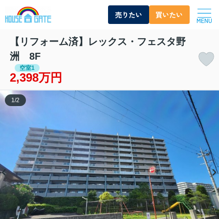
売りたい
買いたい
MENU
【リフォーム済】レックス・フェスタ野
洲 8F
空室1
2,398万円
1
/
2