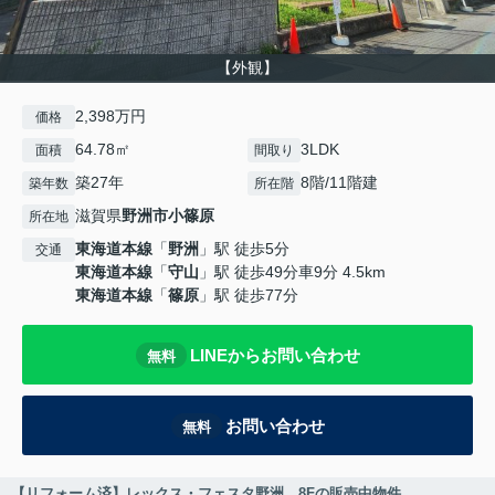
【外観】
2,398万円
価格
64.78㎡
3LDK
面積
間取り
築27年
8階/11階建
築年数
所在階
滋賀県
野洲市
小篠原
所在地
東海道本線
「
野洲
」駅 徒歩5分
交通
東海道本線
「
守山
」駅 徒歩49分車9分 4.5km
東海道本線
「
篠原
」駅 徒歩77分
LINEからお問い合わせ
無料
お問い合わせ
無料
【リフォーム済】レックス・フェスタ野洲 8Fの販売中物件