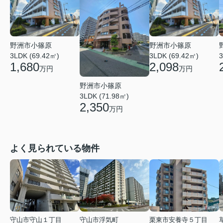
野洲市小篠原
野洲市小篠原
3LDK (69.42㎡)
3LDK (69.42㎡)
3
1,680
2,098
万円
万円
野洲市小篠原
3LDK (71.98㎡)
2,350
万円
よく見られている物件
守山市守山１丁目
守山市浮気町
栗東市安養寺５丁目