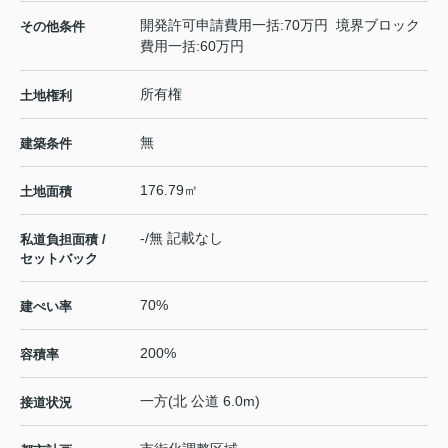
開発許可申請費用一括:70万円 境界ブロック
その他条件
費用一括:60万円
所有権
土地権利
無
建築条件
176.79㎡
土地面積
-/無 記載なし
私道負担面積 /
セットバック
70%
建ぺい率
200%
容積率
一方(北 公道 6.0m)
接道状況