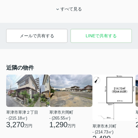
すべて見る
メールで共有する
LINEで共有する
近隣の物件
草津市草津２丁目
草津市片岡町
- (215.18㎡)
- (265.55㎡)
-
3,270
1,290
万円
万円
草津市木川町
- (214.73㎡)