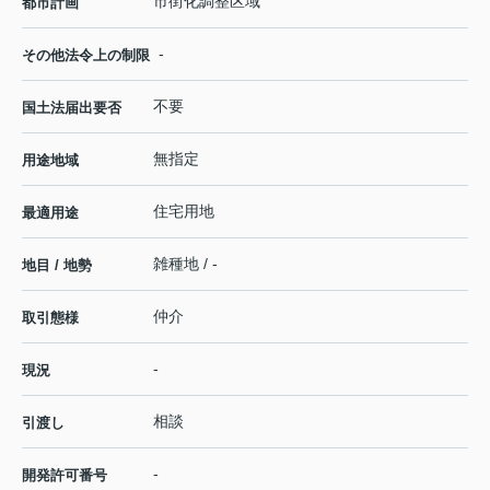
市街化調整区域
都市計画
-
その他法令上の制限
不要
国土法届出要否
無指定
用途地域
住宅用地
最適用途
雑種地 / -
地目 / 地勢
仲介
取引態様
-
現況
相談
引渡し
-
開発許可番号