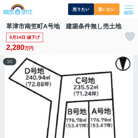
売りたい
買いたい
MENU
草津市南笠町A号地 建築条件無し売土地
5月14日 値下げ
2,280
万円
1
/
1