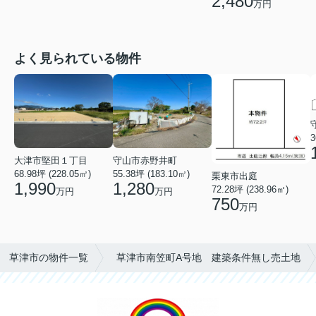
2,480
万円
よく見られている物件
3
大津市堅田１丁目
守山市赤野井町
68.98坪 (228.05㎡)
55.38坪 (183.10㎡)
栗東市出庭
1,990
1,280
72.28坪 (238.96㎡)
万円
万円
750
万円
草津市の物件一覧
草津市南笠町A号地 建築条件無し売土地