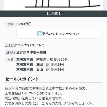
【土地図】
2,280万円
価格
支払いシミュレーション
53.47坪(176.79㎡)
土地面積
滋賀県
草津市
南笠町
所在地
東海道本線
「
南草津
」駅 徒歩20分
交通
東海道本線
「
瀬田
」駅 徒歩24分
東海道本線
「
石山
」駅 徒歩54分
セールスポイント
徒歩20分の距離に草津市立老上中学校があるのも魅力。
土地面積は176.79㎡(公簿)でイチオシ。
周辺環境が充実している住宅用地です。
売地をお探しの方には、こちらの売地はいかがでしょうか。