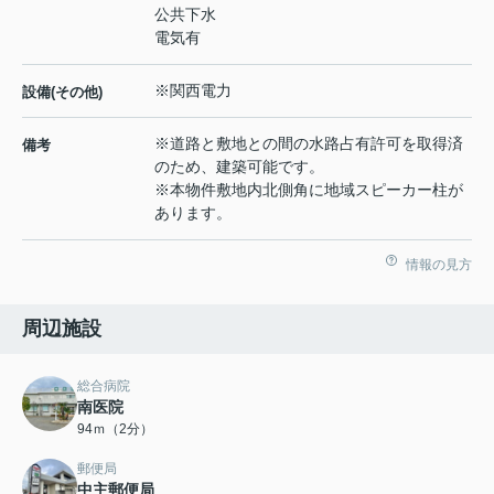
公共下水
電気有
※関西電力
設備(その他)
※道路と敷地との間の水路占有許可を取得済
備考
のため、建築可能です。
※本物件敷地内北側角に地域スピーカー柱が
あります。
情報の見方
周辺施設
総合病院
南医院
94ｍ（2分）
郵便局
中主郵便局