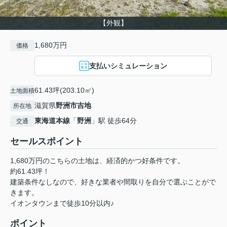
【外観】
1,680万円
価格
支払いシミュレーション
61.43坪(203.10㎡)
土地面積
滋賀県
野洲市
吉地
所在地
東海道本線
「
野洲
」駅 徒歩64分
交通
セールスポイント
1,680万円のこちらの土地は、経済的かつ好条件です。
約61.43坪！
建築条件なしなので、好きな業者や間取りを自分で選ぶことがで
きます。
イオンタウンまで徒歩10分以内♪
ポイント