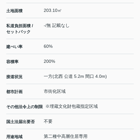
203.10㎡
土地面積
-/無 記載なし
私道負担面積 /
セットバック
60%
建ぺい率
200%
容積率
一方(北西 公道 5.2m 間口 4.0m)
接道状況
市街化区域
都市計画
※埋蔵文化財包蔵指定区域
その他法令上の制限
不要
国土法届出要否
第二種中高層住居専用
用途地域