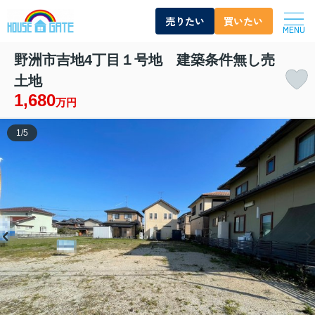
売りたい
買いたい
MENU
野洲市吉地4丁目１号地 建築条件無し売
土地
1,680
万円
1
/
5