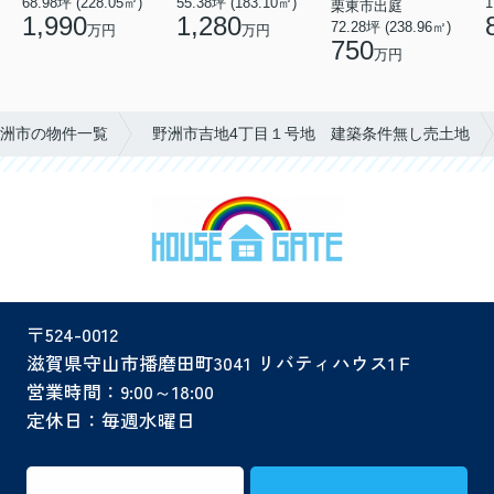
68.98坪 (228.05㎡)
55.38坪 (183.10㎡)
1
栗東市出庭
1,990
1,280
72.28坪 (238.96㎡)
万円
万円
750
万円
洲市の物件一覧
野洲市吉地4丁目１号地 建築条件無し売土地
〒524-0012
滋賀県守山市播磨田町3041 リバティハウス1Ｆ
営業時間：9:00～18:00
定休日：毎週水曜日