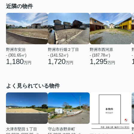
近隣の物件
野洲市安治
野洲市行畑２丁目
野洲市西河原
- (301.65㎡)
- (141.52㎡)
- (187.78㎡)
-
1,180
1,720
1,295
万円
万円
万円
よく見られている物件
大津市堅田１丁目
守山市赤野井町