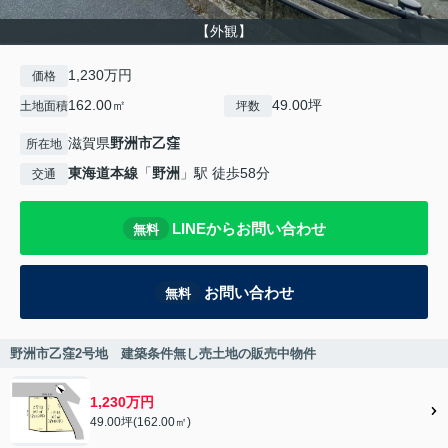
【外観】
1,230万円
価格
162.00㎡
49.00坪
土地面積
坪数
滋賀県
野洲市
乙窪
所在地
東海道本線
「
野洲
」駅 徒歩58分
交通
LINEからお問い合わせ
無料
お問い合わせ
無料
野洲市乙窪2号地 建築条件無し売土地の販売中物件
1,230万円
49.00坪(162.00㎡)