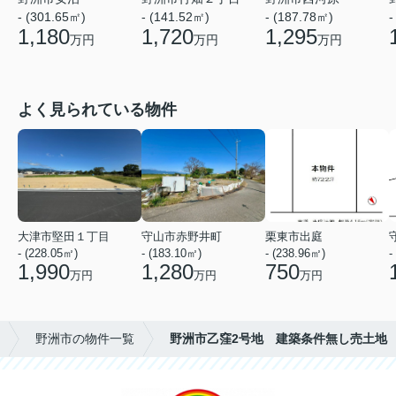
- (301.65㎡)
- (141.52㎡)
- (187.78㎡)
-
1,180
1,720
1,295
万円
万円
万円
よく見られている物件
大津市堅田１丁目
守山市赤野井町
栗東市出庭
- (228.05㎡)
- (183.10㎡)
- (238.96㎡)
-
1,990
1,280
750
万円
万円
万円
野洲市の物件一覧
野洲市乙窪2号地 建築条件無し売土地