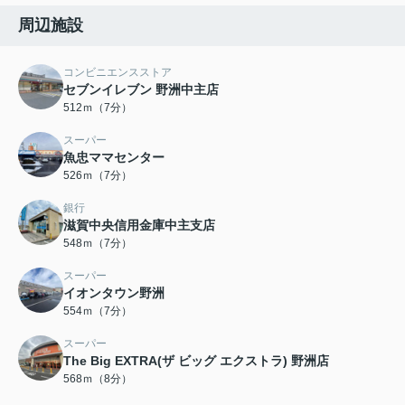
周辺施設
コンビニエンスストア
セブンイレブン 野洲中主店
512ｍ（7分）
スーパー
魚忠ママセンター
526ｍ（7分）
銀行
滋賀中央信用金庫中主支店
548ｍ（7分）
スーパー
イオンタウン野洲
554ｍ（7分）
スーパー
The Big EXTRA(ザ ビッグ エクストラ) 野洲店
568ｍ（8分）