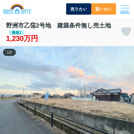
売りたい
買いたい
MENU
野洲市乙窪2号地 建築条件無し売土地
募集1
1,230万円
1
/
2