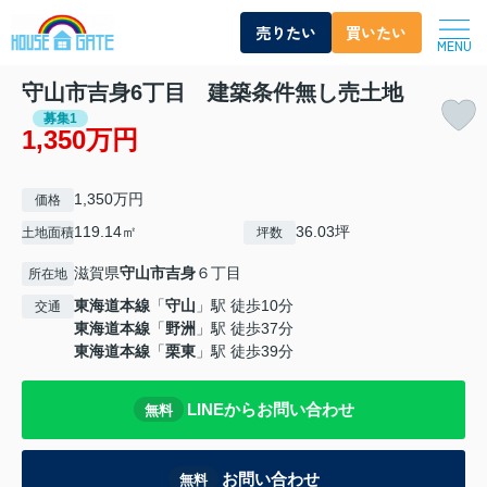
売りたい
買いたい
MENU
守山市吉身6丁目 建築条件無し売土地
募集1
1,350万円
1,350万円
価格
119.14㎡
36.03坪
土地面積
坪数
滋賀県
守山市
吉身
６丁目
所在地
東海道本線
「
守山
」駅 徒歩10分
交通
東海道本線
「
野洲
」駅 徒歩37分
東海道本線
「
栗東
」駅 徒歩39分
LINEからお問い合わせ
無料
お問い合わせ
無料