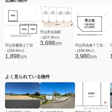
近隣の物件
守山市古高町
- (227.35㎡)
3,698
万円
守山市勝部２丁目
守山市吉身７丁目
- (158.50㎡)
- (156.89㎡)
-
1,898
3,980
万円
万円
よく見られている物件