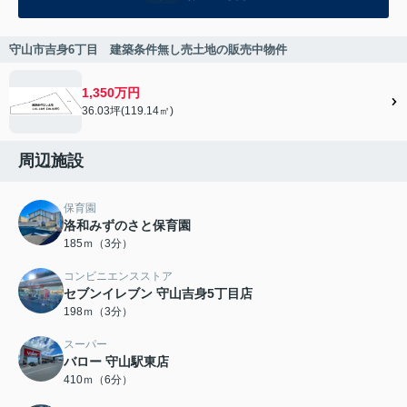
守山市吉身6丁目 建築条件無し売土地の販売中物件
1,350万円
36.03坪(119.14㎡)
周辺施設
保育園
洛和みずのさと保育園
185ｍ（3分）
コンビニエンスストア
セブンイレブン 守山吉身5丁目店
198ｍ（3分）
スーパー
バロー 守山駅東店
410ｍ（6分）