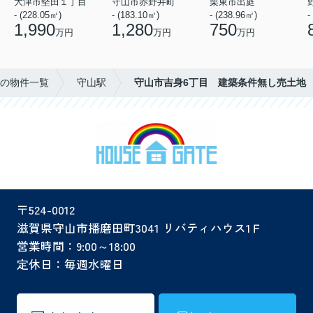
大津市堅田１丁目
守山市赤野井町
栗東市出庭
- (228.05㎡)
- (183.10㎡)
- (238.96㎡)
-
1,990
1,280
750
万円
万円
万円
の物件一覧
守山駅
守山市吉身6丁目 建築条件無し売土地
〒524-0012
滋賀県守山市播磨田町3041 リバティハウス1Ｆ
営業時間：9:00～18:00
定休日：毎週水曜日