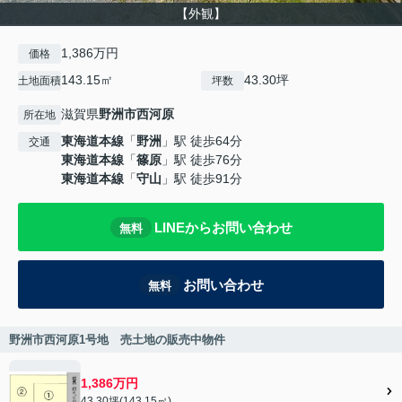
【外観】
1,386万円
価格
143.15㎡
43.30坪
土地面積
坪数
滋賀県
野洲市
西河原
所在地
東海道本線
「
野洲
」駅 徒歩64分
交通
東海道本線
「
篠原
」駅 徒歩76分
東海道本線
「
守山
」駅 徒歩91分
LINEからお問い合わせ
無料
お問い合わせ
無料
野洲市西河原1号地 売土地の販売中物件
1,386万円
43.30坪(143.15㎡)