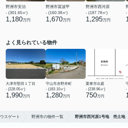
野洲市安治
野洲市冨波甲
野洲市西河原
- (301.65㎡)
- (160.38㎡)
- (187.78㎡)
-
1,180
1,670
1,295
万円
万円
万円
よく見られている物件
大津市堅田１丁目
守山市赤野井町
栗東市出庭
- (228.05㎡)
- (183.10㎡)
- (238.96㎡)
-
1,990
1,280
750
万円
万円
万円
ウスゲート
野洲市の物件一覧
野洲市西河原1号地 売土地