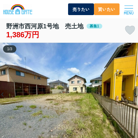
売りたい
買いたい
MENU
野洲市西河原1号地 売土地
募集1
1,386万円
1
/
3