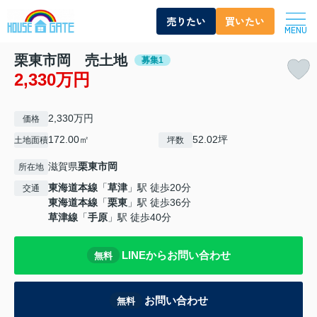
売りたい
買いたい
MENU
栗東市岡 売土地
募集1
2,330万円
2,330万円
価格
172.00㎡
52.02坪
土地面積
坪数
滋賀県
栗東市
岡
所在地
東海道本線
「
草津
」駅 徒歩20分
交通
東海道本線
「
栗東
」駅 徒歩36分
草津線
「
手原
」駅 徒歩40分
LINEからお問い合わせ
無料
お問い合わせ
無料