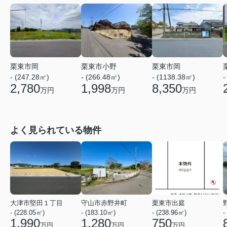
栗東市岡
栗東市小野
栗東市岡
- (247.28㎡)
- (266.48㎡)
- (1138.38㎡)
-
2,780
1,998
8,350
万円
万円
万円
よく見られている物件
大津市堅田１丁目
守山市赤野井町
栗東市出庭
- (228.05㎡)
- (183.10㎡)
- (238.96㎡)
-
1,990
1,280
750
万円
万円
万円