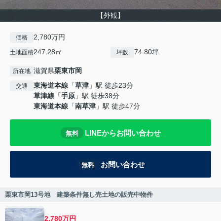
【外観】
2,780万円
価格
247.28㎡
74.80坪
土地面積
坪数
滋賀県
栗東市
岡
所在地
東海道本線
「
草津
」駅 徒歩23分
交通
草津線
「
手原
」駅 徒歩38分
東海道本線
「
南草津
」駅 徒歩47分
LINEからお問い合わせ
無料
お問い合わせ
無料
栗東市岡13号地 建築条件無し売土地の販売中物件
2,780万円