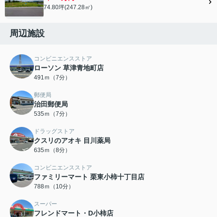
74.80坪(247.28㎡)
周辺施設
コンビニエンスストア
ローソン 草津青地町店
491ｍ（7分）
郵便局
治田郵便局
535ｍ（7分）
ドラッグストア
クスリのアオキ 目川薬局
635ｍ（8分）
コンビニエンスストア
ファミリーマート 栗東小柿十丁目店
788ｍ（10分）
スーパー
フレンドマート・D小柿店