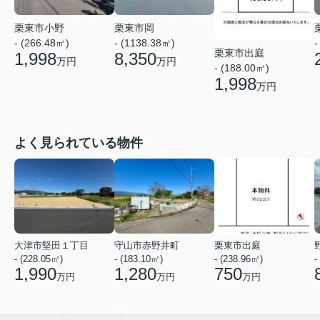
栗東市小野
栗東市岡
- (266.48㎡)
- (1138.38㎡)
-
栗東市出庭
1,998
8,350
万円
万円
- (188.00㎡)
1,998
万円
よく見られている物件
大津市堅田１丁目
守山市赤野井町
栗東市出庭
- (228.05㎡)
- (183.10㎡)
- (238.96㎡)
-
1,990
1,280
750
万円
万円
万円