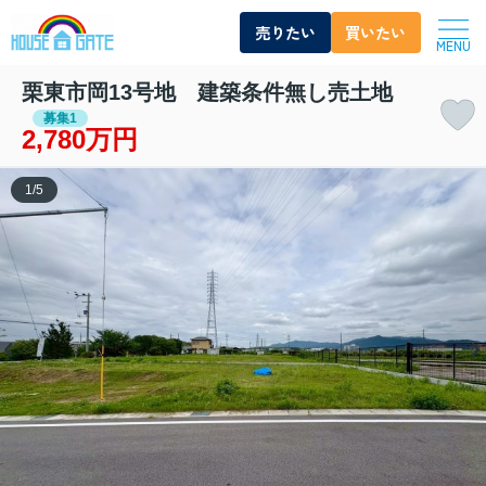
売りたい
買いたい
MENU
栗東市岡13号地 建築条件無し売土地
募集1
2,780万円
1
/
5