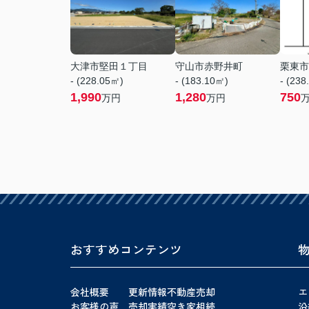
大津市堅田１丁目
守山市赤野井町
栗東市
- (228.05㎡)
- (183.10㎡)
- (238
1,990
1,280
750
万円
万円
おすすめコンテンツ
会社概要
更新情報
不動産売却
エ
お客様の声
売却実績
空き家相続
沿