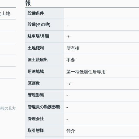
報
売土地
設備条件
設備(その他)
-
駐車場/月額
-/-
土地権利
所有権
国土法届出
不要
用途地域
第一種低層住居専用
区画数
- / -
管理形態
-
管理員の勤務形態
-
情報の見方
管理会社
-
取引態様
仲介