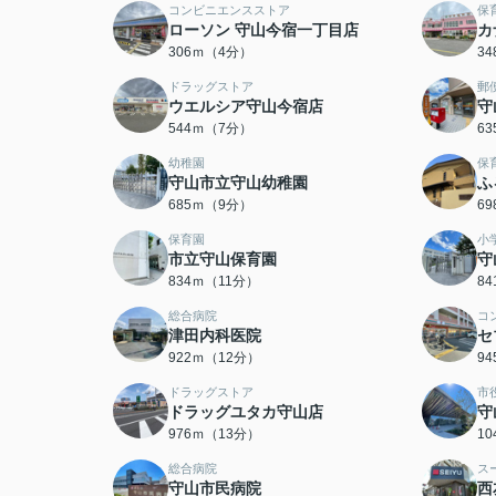
コンビニエンスストア
保
ローソン 守山今宿一丁目店
カ
306ｍ（4分）
3
ドラッグストア
郵
ウエルシア守山今宿店
守
544ｍ（7分）
6
幼稚園
保
守山市立守山幼稚園
ふ
685ｍ（9分）
6
保育園
小
市立守山保育園
守
834ｍ（11分）
8
総合病院
コ
津田内科医院
セ
922ｍ（12分）
9
ドラッグストア
市
ドラッグユタカ守山店
守
976ｍ（13分）
1
総合病院
ス
守山市民病院
西