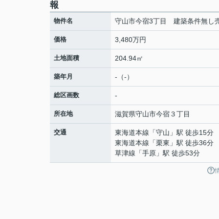
報
物件名
守山市今宿3丁目 建築条件無し
価格
3,480万円
土地面積
204.94㎡
築年月
-（-）
総区画数
-
所在地
滋賀県
守山市
今宿
３丁目
交通
東海道本線
「
守山
」駅 徒歩15分
東海道本線
「
栗東
」駅 徒歩36分
草津線
「
手原
」駅 徒歩53分