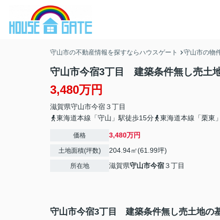
守山市の不動産情報を探すならハウスゲート
守山市の物
守山市今宿3丁目 建築条件無し売土
3,480万円
滋賀県
守山市
今宿
３丁目
東海道本線「守山」駅徒歩15分
東海道本線「栗東」
3,480万円
価格
204.94㎡(61.99坪)
土地面積(坪数)
滋賀県
守山市
今宿
３丁目
所在地
守山市今宿3丁目 建築条件無し売土地の