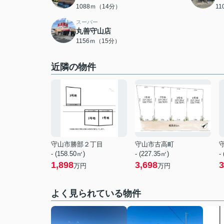
1088ｍ（14分）
1
スーパー
丸善守山店
1156ｍ（15分）
近隣の物件
守山市勝部２丁目
守山市古高町
- (158.50㎡)
- (227.35㎡)
-
1,898
3,698
3
万円
万円
よく見られている物件