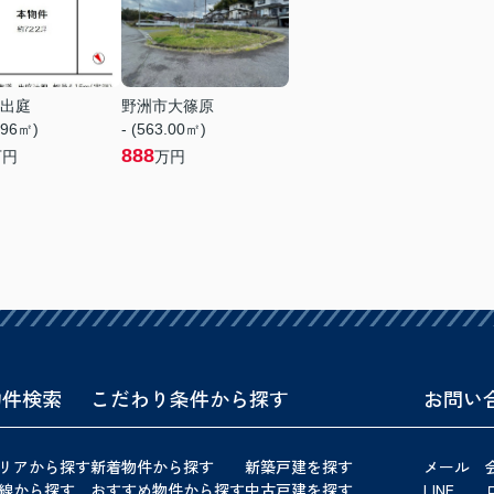
出庭
野洲市大篠原
.96㎡)
- (563.00㎡)
888
万円
万円
物件検索
こだわり条件から探す
お問い
リアから探す
新着物件から探す
新築戸建を探す
メール
線から探す
おすすめ物件から探す
中古戸建を探す
LINE