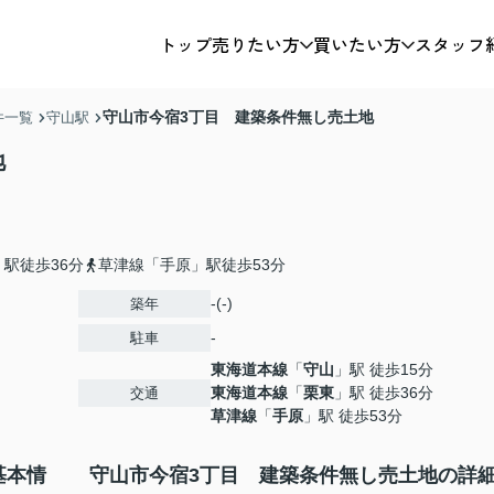
トップ
売りたい方
買いたい方
スタッフ
守山市今宿3丁目 建築条件無し売土地
件一覧
守山駅
地
駅徒歩36分
草津線「手原」駅徒歩53分
-(-)
築年
-
駐車
東海道本線
「
守山
」駅 徒歩15分
東海道本線
「
栗東
」駅 徒歩36分
交通
草津線
「
手原
」駅 徒歩53分
基本情
守山市今宿3丁目 建築条件無し売土地の詳