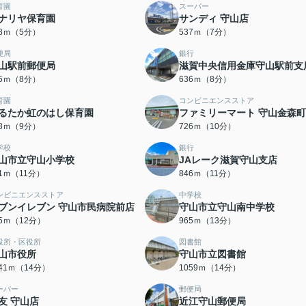
育園
スーパー
ナリヤ保育園
サンディ 守山店
48ｍ（5分）
537ｍ（7分）
便局
銀行
山駅前郵便局
滋賀中央信用金庫守山駅前支
35ｍ（8分）
636ｍ（8分）
育園
コンビニエンスストア
るたか虹のはし保育園
ファミリーマート 守山金森
98ｍ（9分）
726ｍ（10分）
学校
銀行
山市立守山小学校
JAレーク滋賀守山支店
41ｍ（11分）
846ｍ（11分）
ンビニエンスストア
中学校
ブンイレブン 守山市民病院前店
守山市立守山南中学校
45ｍ（12分）
965ｍ（13分）
役所・区役所
図書館
山市役所
守山市立図書館
041ｍ（14分）
1059ｍ（14分）
ーパー
郵便局
友 守山店
近江守山郵便局