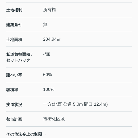
所有権
土地権利
無
建築条件
204.94㎡
土地面積
-/無
私道負担面積 /
セットバック
60%
建ぺい率
100%
容積率
一方(北西 公道 5.0m 間口 12.4m)
接道状況
市街化区域
都市計画
-
その他法令上の制限