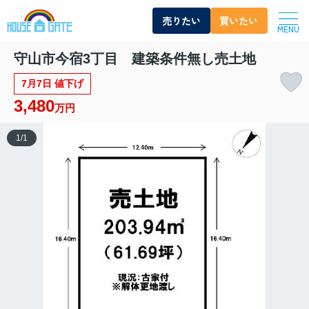
売りたい
買いたい
MENU
守山市今宿3丁目 建築条件無し売土地
7月7日 値下げ
3,480
万円
1
/
1