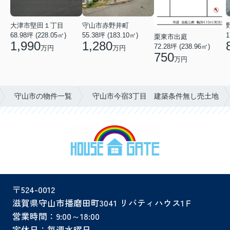
大津市堅田１丁目
守山市赤野井町
68.98坪 (228.05㎡)
55.38坪 (183.10㎡)
1
栗東市出庭
1,990
1,280
72.28坪 (238.96㎡)
万円
万円
750
万円
守山市の物件一覧
守山市今宿3丁目 建築条件無し売土地
〒524-0012
滋賀県守山市播磨田町3041 リバティハウス1Ｆ
営業時間：9:00～18:00
定休日：毎週水曜日