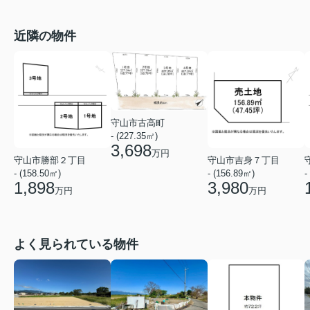
近隣の物件
守山市古高町
- (227.35㎡)
3,698
万円
守山市勝部２丁目
守山市吉身７丁目
- (158.50㎡)
- (156.89㎡)
-
1,898
3,980
万円
万円
よく見られている物件