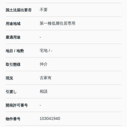
不要
国土法届出要否
第一種低層住居専用
用途地域
-
最適用途
宅地 / -
地目 / 地勢
仲介
取引態様
古家有
現況
相談
引渡し
-
開発許可番号
103041940
物件番号