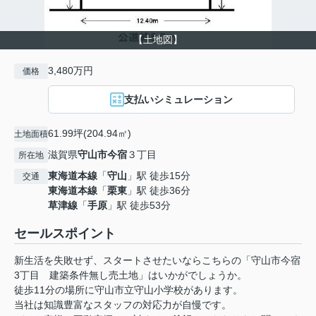
【土地図】
3,480万円
価格
支払いシミュレーション
61.99坪(204.94㎡)
土地面積
滋賀県
守山市
今宿
３丁目
所在地
東海道本線
「
守山
」駅 徒歩15分
交通
東海道本線
「
栗東
」駅 徒歩36分
草津線
「
手原
」駅 徒歩53分
セールスポイント
新生活を失敗せず、スタートさせたいならこちらの「守山市今宿
3丁目 建築条件無し売土地」はいかがでしょうか。
徒歩11分の場所に守山市立守山小学校があります。
当社は知識豊富なスタッフの対応力が自慢です。