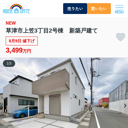
売りたい
買いたい
MENU
NEW
草津市上笠3丁目2号棟 新築戸建て
8月9日 値下げ
3,499
万円
1
/
3