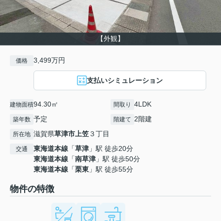
【外観】
3,499万円
価格
支払いシミュレーション
94.30㎡
4LDK
建物面積
間取り
予定
2階建
築年数
階建て
滋賀県
草津市
上笠
３丁目
所在地
東海道本線
「
草津
」駅 徒歩20分
交通
東海道本線
「
南草津
」駅 徒歩50分
東海道本線
「
栗東
」駅 徒歩55分
物件の特徴