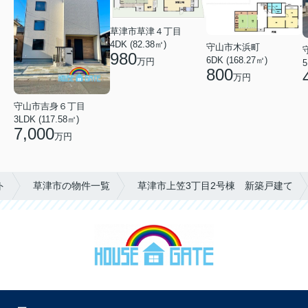
草津市草津４丁目
4DK (82.38㎡)
守山市木浜町
980
6DK (168.27㎡)
万円
5
800
万円
守山市吉身６丁目
3LDK (117.58㎡)
7,000
万円
ト
草津市の物件一覧
草津市上笠3丁目2号棟 新築戸建て