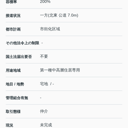
200%
容積率
一方(北東 公道 7.0m)
接道状況
市街化区域
都市計画
-
その他法令上の制限
不要
国土法届出要否
第一種中高層住居専用
用途地域
宅地 / -
地目 / 地勢
-
管理組合有無
仲介
取引態様
未完成
現況