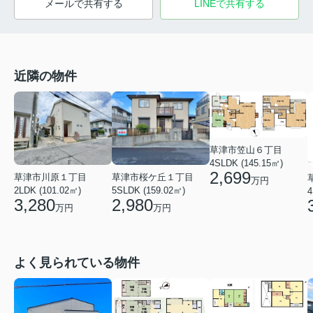
メールで共有する
LINEで共有する
近隣の物件
草津市笠山６丁目
4SLDK (145.15㎡)
2,699
草津市川原１丁目
草津市桜ケ丘１丁目
万円
2LDK (101.02㎡)
5SLDK (159.02㎡)
4
3,280
2,980
万円
万円
よく見られている物件