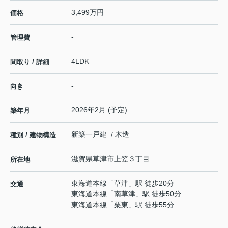
3,499万円
価格
-
管理費
4LDK
間取り / 詳細
-
向き
2026年2月 (予定)
築年月
新築一戸建 / 木造
種別 / 建物構造
滋賀県
草津市
上笠
３丁目
所在地
東海道本線
「
草津
」駅 徒歩20分
交通
東海道本線
「
南草津
」駅 徒歩50分
東海道本線
「
栗東
」駅 徒歩55分