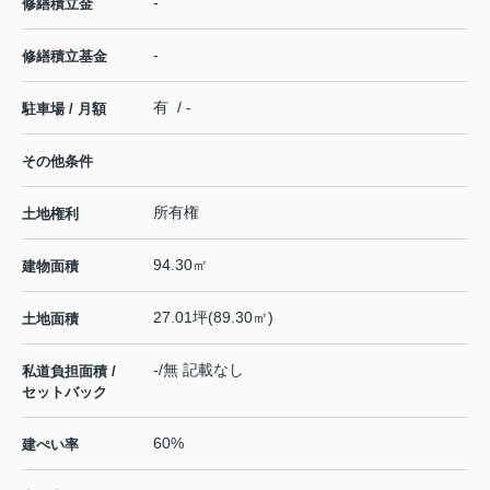
-
修繕積立金
-
修繕積立基金
有 / -
駐車場 / 月額
その他条件
所有権
土地権利
94.30㎡
建物面積
27.01坪(89.30㎡)
土地面積
-/無 記載なし
私道負担面積 /
セットバック
60%
建ぺい率