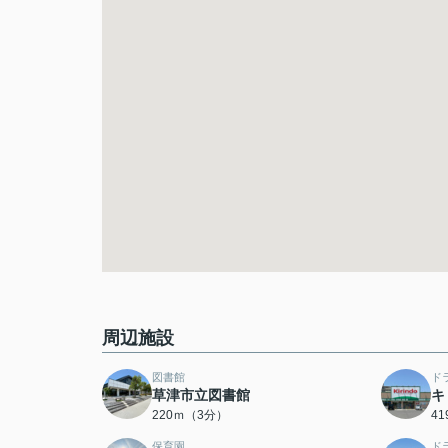
周辺施設
図書館
ド
草津市立図書館
キ
220ｍ（3分）
4
保育園
ド