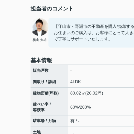
担当者のコメント
【守山市・野洲市の不動産を購入/売却するな
お住まいのご購入は、お客様にとって大き
で丁寧にサポートいたします。
横山 大祐
基本情報
-
販売戸数
4LDK
間取り / 詳細
89.02㎡(26.92坪)
建物面積(坪数)
建ぺい率 /
60%/200%
容積率
駐車場 / 月額
有 / -
土地