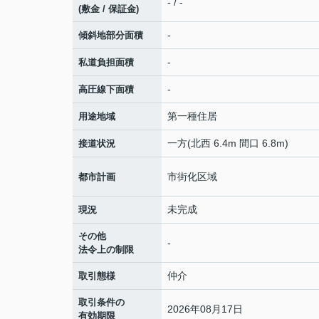
- / -
(敷金 / 保証金)
-
傾斜地部分面積
-
私道負担面積
-
高圧線下面積
第一種住居
用途地域
一方(北西 6.4m 間口 6.8m)
接道状況
市街化区域
都市計画
未完成
現況
その他
-
法令上の制限
仲介
取引態様
取引条件の
2026年08月17日
有効期限