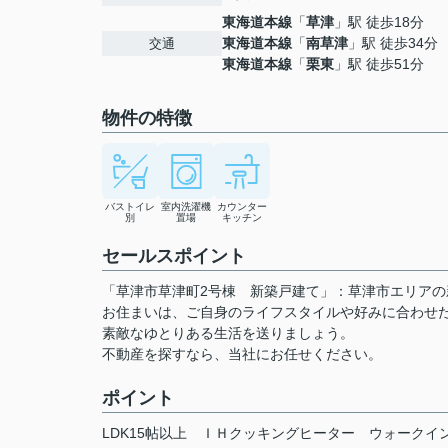
東海道本線
「
草津
」駅 徒歩18分
東海道本線
「
南草津
」駅 徒歩34分
交通
東海道本線
「
栗東
」駅 徒歩51分
物件の特徴
バストイレ
室内洗濯機
カウンター
別
置場
キッチン
セールスポイント
「草津市草津町2号棟 新築戸建て」：草津市エリアの
お住まいは、ご自身のライフスタイルや好みに合わせ
素敵なゆとりある生活を送りましょう。
不動産を探すなら、当社にお任せください。
ポイント
LDK15帖以上
ＩＨクッキングヒーター
ウォークイ