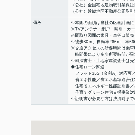
（公社）全国宅地建物取引業保証
（公社）近畿地区不動産公正取引
備考
※本図の面積は当社の区画計画に
※TVアンテナ・網戸・照明・カ
※間取り図面の家具・車等は販売
※徒歩80ｍ、自転車266ｍ、車6
※交通アクセスの所要時間は乗車
時間帯により多少所要時間が異
※司法書士・土地家屋調査士は売
◆住宅ローン関連
フラット35S（金利A）対応可／適
省エネ性能／省エネ基準適合住
住宅省エネルギー性能証明書／発行
子育てグリーン住宅支援事業対応可
※証明書が必要な方は決済時まで