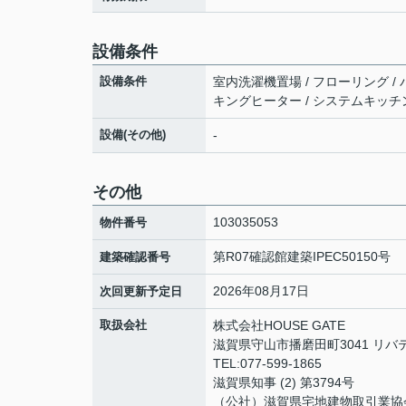
設備条件
設備条件
室内洗濯機置場 / フローリング / バル
キングヒーター / システムキッチン
設備(その他)
-
その他
103035053
物件番号
第R07確認館建築IPEC50150号
建築確認番号
2026年08月17日
次回更新予定日
取扱会社
株式会社HOUSE GATE
滋賀県守山市播磨田町3041 リバ
TEL:077-599-1865
滋賀県知事 (2) 第3794号
（公社）滋賀県宅地建物取引業協