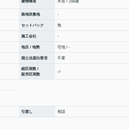
木造 / 2階建
建物構造
-
路地状敷地
無
セットバック
-
施工会社
宅地 / -
地目 / 地勢
不要
国土法届出要否
総区画数 /
-/-
販売区画数
相談
引渡し