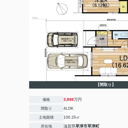
【間取り】
3,898
万円
価格
4LDK
間取り
100.25㎡
土地面積
滋賀県
草津市
草津町
所在地