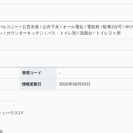
コニー / 公営水道 / 公共下水 / オール電化 / 電気有 / 駐車2台可 / IH
 / カウンターキッチン / バス・トイレ別 / 洗面台 / トイレ２ヶ所
-
管理コード
2026年08月03日
情報更新日
ティハウス1Ｆ
会