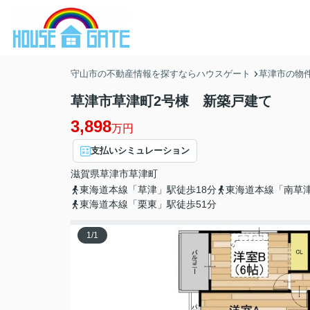
守山市の不動産情報を探すならハウスゲート
草津市の物
草津市草津町2号棟 新築戸建て
3,898
万円
支払いシミュレーション
滋賀県
草津市
草津町
東海道本線「草津」駅徒歩18分
東海道本線「南草津
東海道本線「栗東」駅徒歩51分
1
/
1