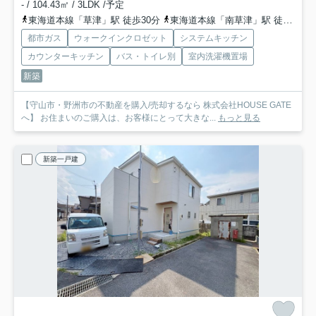
- / 104.43㎡ / 3LDK /予定
東海道本線「草津」駅 徒歩30分
東海道本線「南草津」駅 徒歩54分
都市ガス
ウォークインクロゼット
システムキッチン
カウンターキッチン
バス・トイレ別
室内洗濯機置場
新築
【守山市・野洲市の不動産を購入/売却するなら 株式会社HOUSE GATE
へ】 お住まいのご購入は、お客様にとって大きな...
もっと見る
新築一戸建