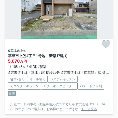
草津市上笠
草津市上笠4丁目1号地 新築戸建て
5,670
万円
- / 108.48㎡ / 4LDK /新築
東海道本線「草津」駅 徒歩28分
東海道本線「南草津」駅 徒歩57分
駐車2台可
オール電化
システムキッチン
カウンターキッチン
IHクッキングヒーター
バス・トイレ別
新築
【守山市・野洲市の不動産を購入/売却するなら 株式会社HOUSE GATE
へ】 お住まいのご購入は、お客様にとって大きな...
もっと見る