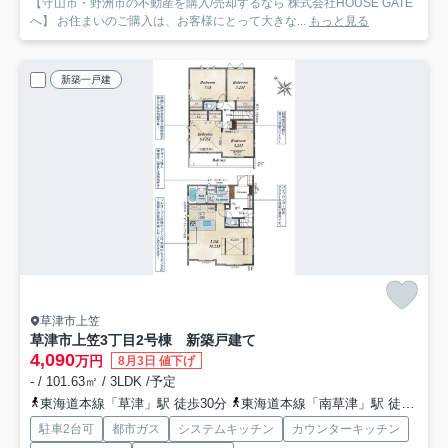
【守山市・野洲市の不動産を購入/売却するなら 株式会社HOUSE GATE
へ】 お住まいのご購入は、お客様にとって大きな...
もっと見る
新築一戸建
草津市上笠
草津市上笠3丁目2号棟 新築戸建て
4,090
万円
8月3日 値下げ
- / 101.63㎡ / 3LDK /予定
東海道本線「草津」駅 徒歩30分
東海道本線「南草津」駅 徒歩54分
駐車2台可
都市ガス
システムキッチン
カウンターキッチン