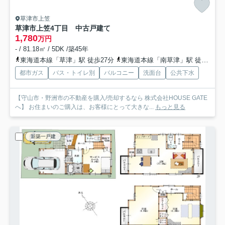
草津市上笠
草津市上笠4丁目 中古戸建て
1,780
万円
- / 81.18㎡ / 5DK /築45年
東海道本線「草津」駅 徒歩27分
東海道本線「南草津」駅 徒歩59分
都市ガス
バス・トイレ別
バルコニー
洗面台
公共下水
【守山市・野洲市の不動産を購入/売却するなら 株式会社HOUSE GATE
へ】 お住まいのご購入は、お客様にとって大きな...
もっと見る
新築一戸建