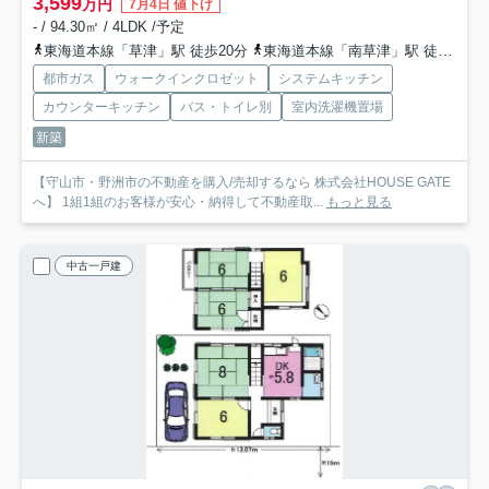
3,599
万円
7月4日 値下げ
- / 94.30㎡ / 4LDK /予定
東海道本線「草津」駅 徒歩20分
東海道本線「南草津」駅 徒歩50分
都市ガス
ウォークインクロゼット
システムキッチン
カウンターキッチン
バス・トイレ別
室内洗濯機置場
新築
【守山市・野洲市の不動産を購入/売却するなら 株式会社HOUSE GATE
へ】 1組1組のお客様が安心・納得して不動産取...
もっと見る
中古一戸建