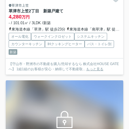
草津市上笠
草津市上笠2丁目 新築戸建て
4,280
万円
- / 101.01㎡ / 3LDK /新築
東海道本線「草津」駅 徒歩23分
東海道本線「南草津」駅 徒歩53分
オール電化
ウォークインクロゼット
システムキッチン
カウンターキッチン
IHクッキングヒーター
バス・トイレ別
新築
【守山市・野洲市の不動産を購入/売却するなら 株式会社HOUSE GATE
へ】 1組1組のお客様が安心・納得して不動産取...
もっと見る