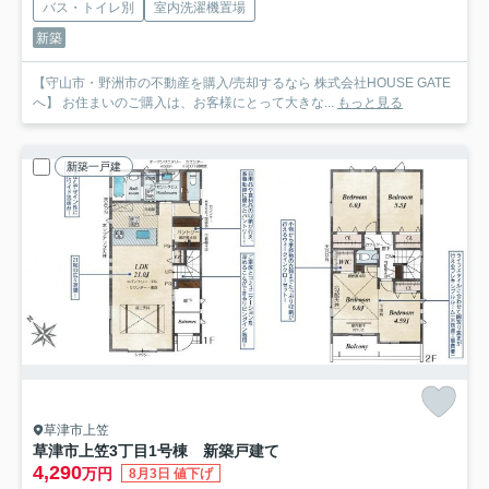
バス・トイレ別
室内洗濯機置場
新築
【守山市・野洲市の不動産を購入/売却するなら 株式会社HOUSE GATE
へ】 お住まいのご購入は、お客様にとって大きな...
もっと見る
新築一戸建
草津市上笠
草津市上笠3丁目1号棟 新築戸建て
4,290
万円
8月3日 値下げ