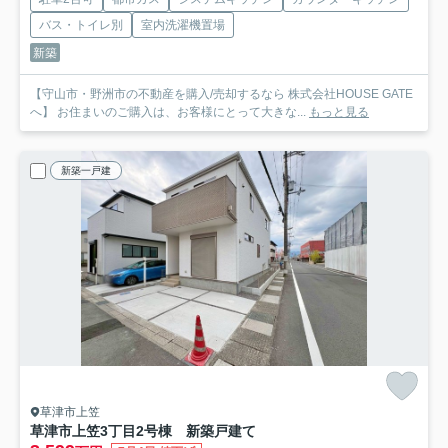
バス・トイレ別
室内洗濯機置場
新築
【守山市・野洲市の不動産を購入/売却するなら 株式会社HOUSE GATE
へ】 お住まいのご購入は、お客様にとって大きな...
もっと見る
新築一戸建
草津市上笠
草津市上笠3丁目2号棟 新築戸建て