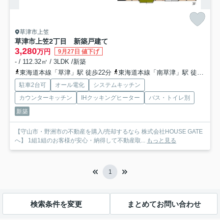
草津市上笠
草津市上笠2丁目 新築戸建て
3,280
万円
9月27日 値下げ
- / 112.32㎡ / 3LDK /新築
東海道本線「草津」駅 徒歩22分
東海道本線「南草津」駅 徒歩52分
駐車2台可
オール電化
システムキッチン
カウンターキッチン
IHクッキングヒーター
バス・トイレ別
新築
【守山市・野洲市の不動産を購入/売却するなら 株式会社HOUSE GATE
へ】 1組1組のお客様が安心・納得して不動産取...
もっと見る
1
検索条件を変更
まとめてお問い合わせ