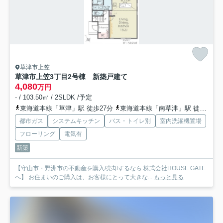
草津市上笠
草津市上笠3丁目2号棟 新築戸建て
4,080
万円
- / 103.50㎡ / 2SLDK /予定
東海道本線「草津」駅 徒歩27分
東海道本線「南草津」駅 徒歩52分
都市ガス
システムキッチン
バス・トイレ別
室内洗濯機置場
フローリング
電気有
新築
【守山市・野洲市の不動産を購入/売却するなら 株式会社HOUSE GATE
へ】 お住まいのご購入は、お客様にとって大きな...
もっと見る