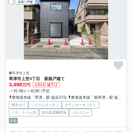
新築一戸建
草津市上笠
草津市上笠4丁目 新築戸建て
3,498
万円
8月6日 値下げ
- / 91.08㎡ / 4LDK /予定
東海道本線「草津」駅 徒歩27分
東海道本線「南草津」駅 徒歩61分
都市ガス
システムキッチン
カウンターキッチン
バス・トイレ別
室内洗濯機置場
バルコニー
新築