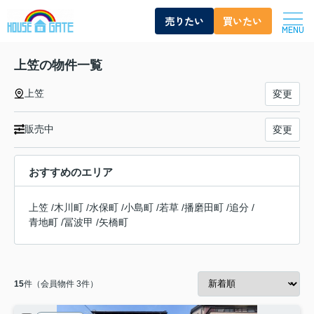
売りたい
買いたい
MENU
上笠の物件一覧
上笠
変更
販売中
変更
おすすめのエリア
上笠
/
木川町
/
水保町
/
小島町
/
若草
/
播磨田町
/
追分
/
青地町
/
冨波甲
/
矢橋町
15
件（会員物件 3件）