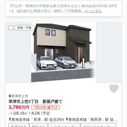
【守山市・野洲市の不動産を購入/売却するなら 株式会社HOUSE GATE
へ】 1組1組のお客様が安心・納得して不動産取...
もっと見る
新築一戸建
草津市上笠
草津市上笠2丁目 新築戸建て
3,780
万円
7月13日 値下げ
- / 100.19㎡ / 4LDK /予定
東海道本線「草津」駅 徒歩26分
東海道本線「南草津」駅 徒歩56分
駐車2台可
都市ガス
システムキッチン
カウンターキッチン