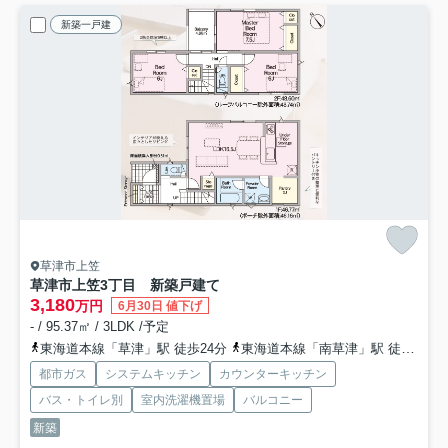
新築一戸建
草津市上笠
草津市上笠3丁目 新築戸建て
3,180
万円
6月30日 値下げ
- / 95.37㎡ / 3LDK /予定
東海道本線「草津」駅 徒歩24分
東海道本線「南草津」駅 徒歩51分
都市ガス
システムキッチン
カウンターキッチン
バス・トイレ別
室内洗濯機置場
バルコニー
新築