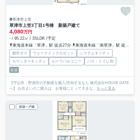
草津市上笠
草津市上笠3丁目1号棟 新築戸建て
4,080
万円
- / 95.22㎡ / 3SLDK /予定
東海道本線「草津」駅 徒歩27分
東海道本線「南草津」駅 徒歩52分
都市ガス
ウォークインクロゼット
システムキッチン
カウンターキッチン
ルーフバルコニー
バス・トイレ別
新築
【守山市・野洲市の不動産を購入/売却するなら 株式会社HOUSE GATE
へ】 お住まいのご購入は、お客様にとって大きな...
もっと見る
新築一戸建