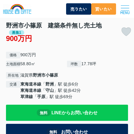
売りたい
買いたい
MENU
野洲市小篠原 建築条件無し売土地
募集1
900万円
900万円
価格
58.80㎡
17.78坪
土地面積
坪数
滋賀県
野洲市
小篠原
所在地
東海道本線
「
野洲
」駅 徒歩6分
交通
東海道本線
「
守山
」駅 徒歩42分
草津線
「
手原
」駅 徒歩69分
LINEからお問い合わせ
無料
お問い合わせ
無料