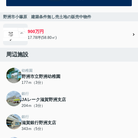
野洲市小篠原 建築条件無し売土地の販売中物件
900万円
17.78坪(58.80㎡)
周辺施設
幼稚園
野洲市立野洲幼稚園
177ｍ（3分）
銀行
JAレーク滋賀野洲支店
204ｍ（3分）
銀行
滋賀銀行野洲支店
343ｍ（5分）