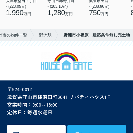
大津市堅田１丁目
守山市赤野井町
栗東市出庭
- (228.05㎡)
- (183.10㎡)
- (238.96㎡)
-
1,990
1,280
750
万円
万円
万円
洲市の物件一覧
野洲駅
野洲市小篠原 建築条件無し売土地
〒524-0012
滋賀県守山市播磨田町3041 リバティハウス1Ｆ
営業時間：9:00～18:00
定休日：毎週水曜日