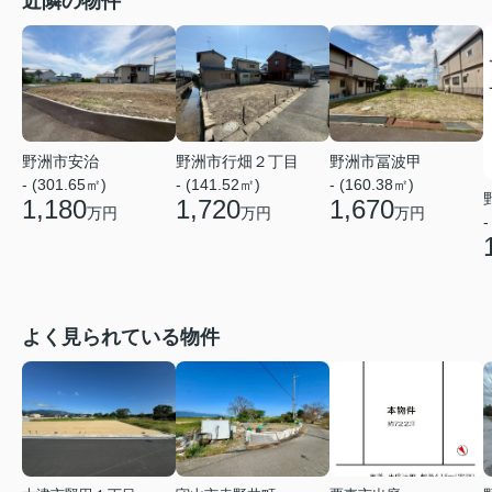
近隣の物件
野洲市安治
野洲市行畑２丁目
野洲市冨波甲
- (301.65㎡)
- (141.52㎡)
- (160.38㎡)
1,180
1,720
1,670
万円
万円
万円
-
よく見られている物件