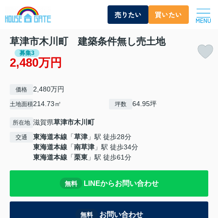
売りたい
買いたい
MENU
草津市木川町 建築条件無し売土地
募集3
2,480万円
2,480万円
価格
214.73㎡
64.95坪
土地面積
坪数
滋賀県
草津市
木川町
所在地
東海道本線
「
草津
」駅 徒歩28分
交通
東海道本線
「
南草津
」駅 徒歩34分
東海道本線
「
栗東
」駅 徒歩61分
LINEからお問い合わせ
無料
お問い合わせ
無料