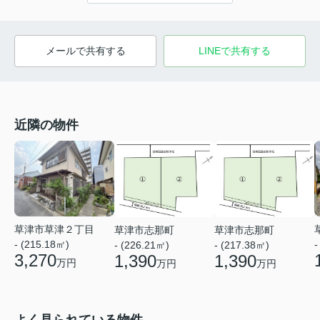
メールで共有する
LINEで共有する
近隣の物件
草津市草津２丁目
草津市志那町
草津市志那町
- (215.18㎡)
-
- (226.21㎡)
- (217.38㎡)
3,270
1,390
1,390
万円
万円
万円
よく見られている物件