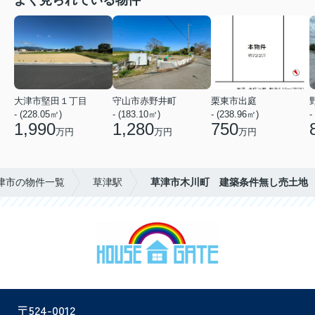
大津市堅田１丁目
守山市赤野井町
栗東市出庭
- (228.05㎡)
- (183.10㎡)
- (238.96㎡)
-
1,990
1,280
750
万円
万円
万円
津市の物件一覧
草津駅
草津市木川町 建築条件無し売土地
〒524-0012