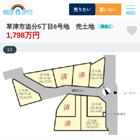
売りたい
買いたい
MENU
草津市追分5丁目6号地 売土地
募集1
1,798万円
1
/
1