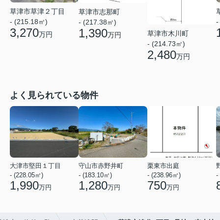
草津市草津２丁目
草津市志那町
- (215.18㎡)
-
- (217.38㎡)
3,270
1,390
草津市木川町
万円
万円
- (214.73㎡)
2,480
万円
よく見られている物件
大津市堅田１丁目
守山市赤野井町
栗東市出庭
- (228.05㎡)
- (183.10㎡)
- (238.96㎡)
-
1,990
1,280
750
万円
万円
万円