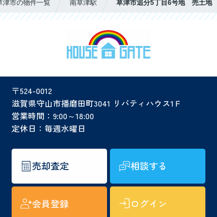
草津市の物件一覧
南草津駅
草津市追分5丁目6号地 売土地
〒524-0012
滋賀県守山市播磨田町3041 リバティハウス1Ｆ
営業時間：9:00～18:00
定休日：毎週水曜日
売却査定
相談する
会員登録
ログイン