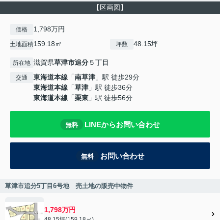
【区画図】
1,798万円
価格
159.18㎡
48.15坪
土地面積
坪数
滋賀県
草津市
追分
５丁目
所在地
東海道本線
「
南草津
」駅 徒歩29分
交通
東海道本線
「
草津
」駅 徒歩36分
東海道本線
「
栗東
」駅 徒歩56分
LINEからお問い合わせ
無料
お問い合わせ
無料
草津市追分5丁目6号地 売土地の販売中物件
1,798万円
48.15坪(159.18㎡)