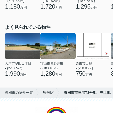
- (301.65㎡)
- (141.52㎡)
- (187.78㎡)
-
1,180
1,720
1,295
万円
万円
万円
よく見られている物件
大津市堅田１丁目
守山市赤野井町
栗東市出庭
- (228.05㎡)
- (183.10㎡)
- (238.96㎡)
-
1,990
1,280
750
万円
万円
万円
野洲市の物件一覧
野洲駅
野洲市市三宅T3号地 売土地