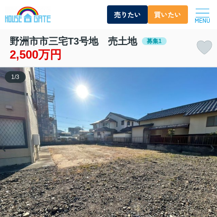
売りたい
買いたい
MENU
野洲市市三宅T3号地 売土地
募集1
2,500万円
1
/
3