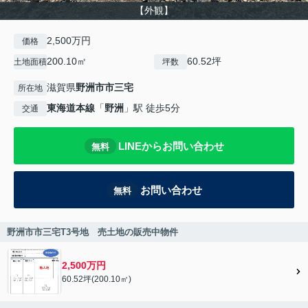
【外観】
2,500万円
価格
200.10㎡
60.52坪
土地面積
坪数
滋賀県
野洲市
市三宅
所在地
東海道本線
「
野洲
」駅 徒歩5分
交通
LINEからお問い合わせ
無料
お問い合わせ
無料
野洲市市三宅T3号地 売土地の販売中物件
2,500万円
60.52坪(200.10㎡)