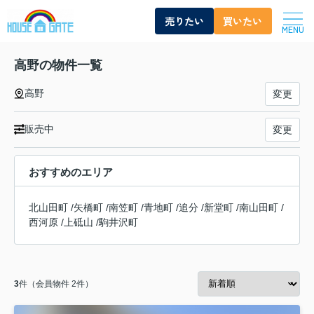
売りたい
買いたい
MENU
高野の物件一覧
高野
変更
販売中
変更
おすすめのエリア
北山田町
/
矢橋町
/
南笠町
/
青地町
/
追分
/
新堂町
/
南山田町
/
西河原
/
上砥山
/
駒井沢町
3
件（会員物件 2件）