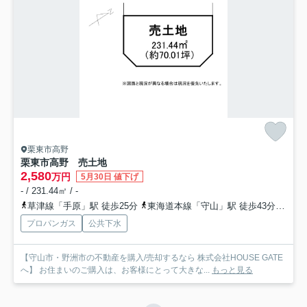
栗東市高野
栗東市高野 売土地
2,580
万円
5月30日 値下げ
- / 231.44㎡ / -
草津線「手原」駅 徒歩25分
東海道本線「守山」駅 徒歩43分
東海
プロパンガス
公共下水
【守山市・野洲市の不動産を購入/売却するなら 株式会社HOUSE GATE
へ】 お住まいのご購入は、お客様にとって大きな...
もっと見る