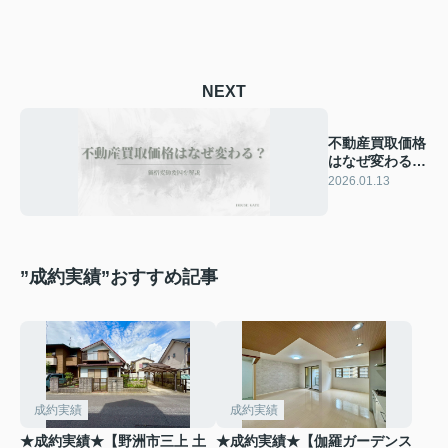
NEXT
不動産買取価格
はなぜ変わる？
価格変動要因を
2026.01.13
解説
”成約実績”おすすめ記事
成約実績
成約実績
★成約実績★【野洲市三上 土
★成約実績★【伽羅ガーデンス