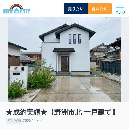
売りたい
買いたい
MENU
★成約実績★【野洲市北 一戸建て】
成約実績
2025.11.30