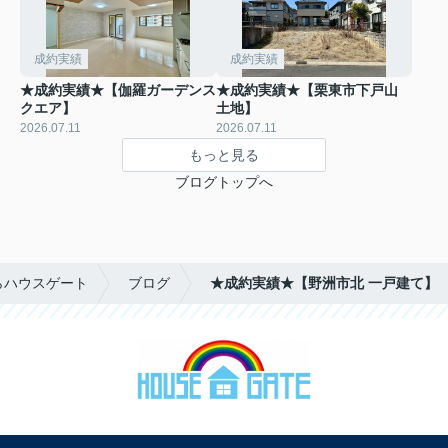
成約実績
成約実績
★成約実績★【伽羅ガーデンス
★成約実績★【栗東市下戸山
クエア】
土地】
2026.07.11
2026.07.11
もっと見る
ブログトップへ
らハウスゲート
ブログ
★成約実績★【野洲市北 一戸建て】