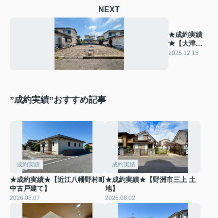
NEXT
★成約実績
★【大津市
大江4丁目
2025.12.15
土地】
”成約実績”おすすめ記事
成約実績
成約実績
★成約実績★【近江八幡野村町
★成約実績★【野洲市三上 土
中古戸建て】
地】
2026.08.07
2026.08.02