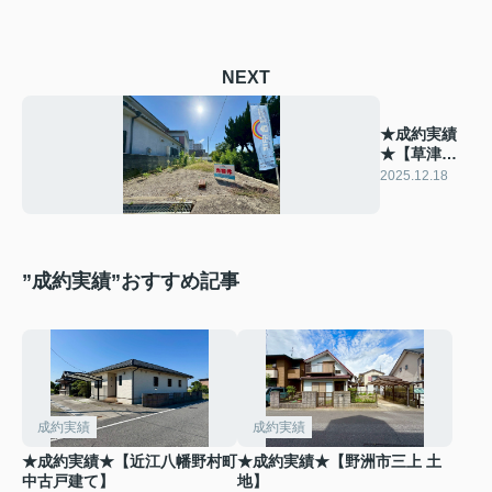
NEXT
★成約実績
★【草津市
草津3丁目
2025.12.18
土地】
”成約実績”おすすめ記事
成約実績
成約実績
★成約実績★【近江八幡野村町
★成約実績★【野洲市三上 土
中古戸建て】
地】