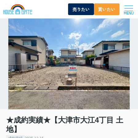
売りたい
買いたい
MENU
★成約実績★【大津市大江4丁目 土
地】