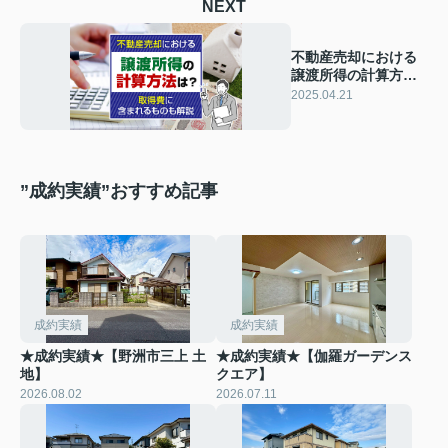
NEXT
不動産売却における
譲渡所得の計算方法
は？取得費に含まれ
2025.04.21
るものも解説
”成約実績”おすすめ記事
成約実績
成約実績
★成約実績★【野洲市三上 土
★成約実績★【伽羅ガーデンス
地】
クエア】
2026.08.02
2026.07.11