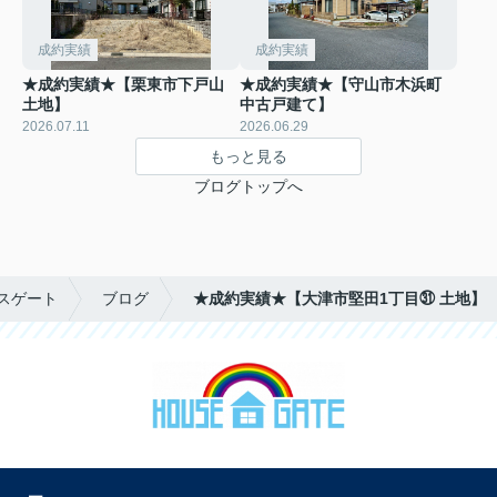
成約実績
成約実績
★成約実績★【栗東市下戸山
★成約実績★【守山市木浜町
土地】
中古戸建て】
2026.07.11
2026.06.29
もっと見る
ブログトップへ
スゲート
ブログ
★成約実績★【大津市堅田1丁目㉛ 土地】