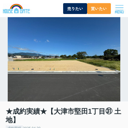
売りたい
買いたい
MENU
★成約実績★【大津市堅田1丁目㉛ 土
地】