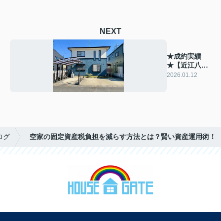
NEXT
★成約実績
★【近江八幡
市多賀町 一戸
2026.01.12
建て】
ログ
空家の固定資産税負担を減らす方法とは？賢い資産運用術！