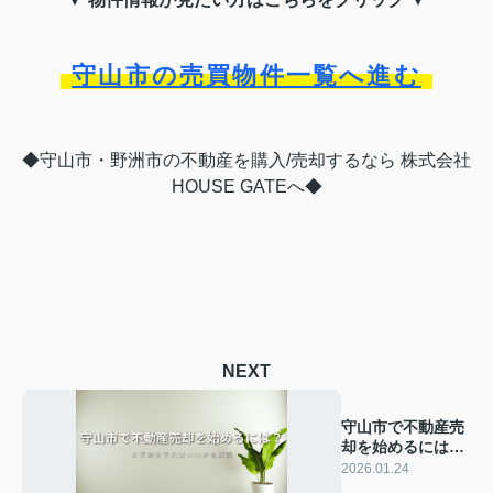
守山市の売買物件一覧へ進む
◆守山市・野洲市の不動産を購入/売却するなら 株式会社
HOUSE GATEへ◆
NEXT
守山市で不動産売
却を始めるには？
まず何をすればい
2026.01.24
いかを解説