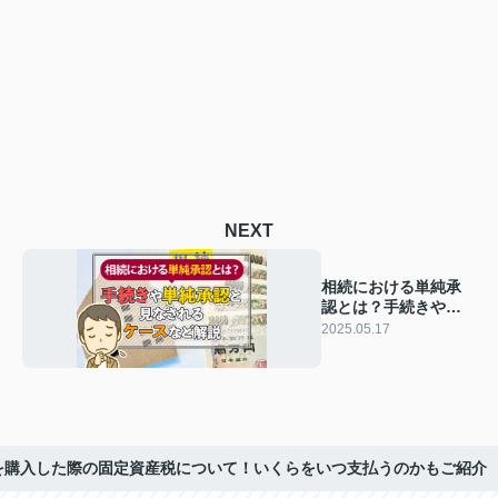
NEXT
相続における単純承
認とは？手続きや単
純承認と見なされる
2025.05.17
ケースなど解説
を購入した際の固定資産税について！いくらをいつ支払うのかもご紹介