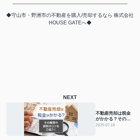
◆守山市・野洲市の不動産を購入/売却するなら 株式会社
HOUSE GATEへ◆
NEXT
不動産売却は税金
がかかる？その種
類や節税のコツを
2025.07.18
ご紹介！