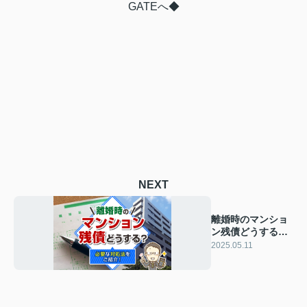
GATEへ◆
NEXT
離婚時のマンショ
ン残債どうする？
必要な対処法をご
2025.05.11
紹介！