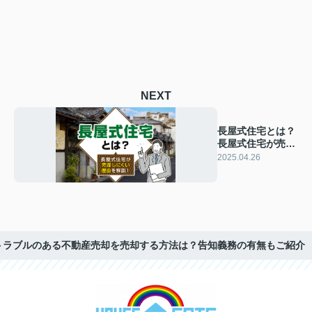
NEXT
長屋式住宅とは？
長屋式住宅が売却
しにくい理由を解
2025.04.26
説！
トラブルのある不動産売却を売却する方法は？告知義務の有無もご紹介