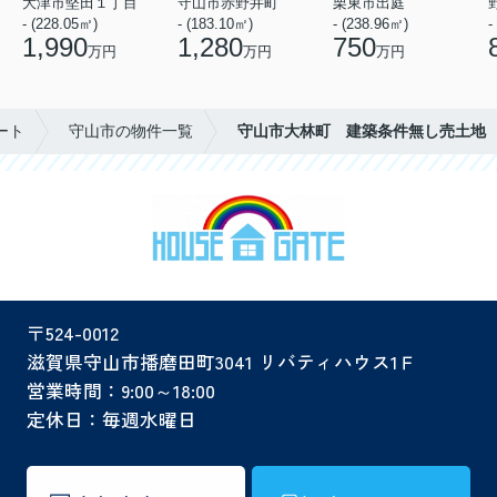
大津市堅田１丁目
守山市赤野井町
栗東市出庭
- (228.05㎡)
- (183.10㎡)
- (238.96㎡)
-
1,990
1,280
750
万円
万円
万円
ート
守山市の物件一覧
守山市大林町 建築条件無し売土地
〒524-0012
滋賀県守山市播磨田町3041 リバティハウス1Ｆ
営業時間：9:00～18:00
定休日：毎週水曜日