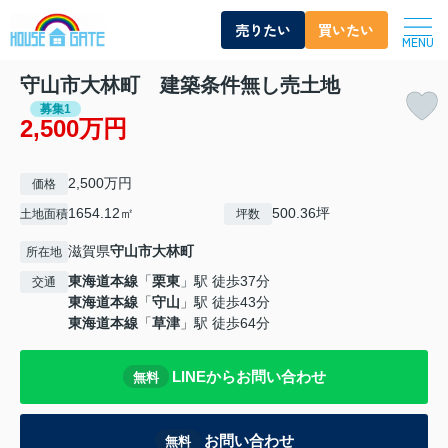
売りたい
買いたい
MENU
守山市大林町 建築条件無し売土地
募集1
2,500万円
2,500万円
価格
1654.12㎡
500.36坪
土地面積
坪数
滋賀県
守山市
大林町
所在地
東海道本線
「
栗東
」駅 徒歩37分
交通
東海道本線
「
守山
」駅 徒歩43分
東海道本線
「
草津
」駅 徒歩64分
LINEからお問い合わせ
無料
お問い合わせ
無料