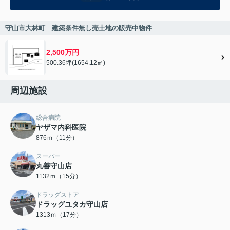
守山市大林町 建築条件無し売土地の販売中物件
2,500万円
500.36坪(1654.12㎡)
周辺施設
総合病院
ヤザマ内科医院
876ｍ（11分）
スーパー
丸善守山店
1132ｍ（15分）
ドラッグストア
ドラッグユタカ守山店
1313ｍ（17分）