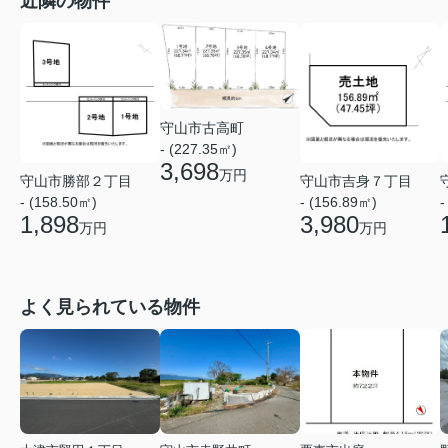
近隣の物件
守山市古高町
- (227.35㎡)
3,698
万円
守山市勝部２丁目
守山市吉身７丁目
- (158.50㎡)
- (156.89㎡)
-
1,898
3,980
万円
万円
よく見られている物件