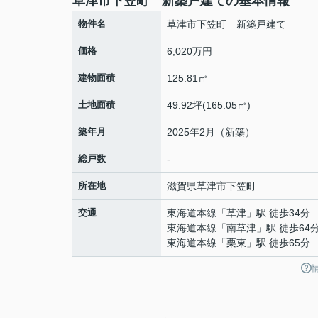
草津市下笠町 新築戸建ての基本情報
物件名
草津市下笠町 新築戸建て
価格
6,020万円
建物面積
125.81㎡
土地面積
49.92坪(165.05㎡)
築年月
2025年2月（新築）
総戸数
-
所在地
滋賀県
草津市
下笠町
交通
東海道本線
「
草津
」駅 徒歩34分
東海道本線
「
南草津
」駅 徒歩64
東海道本線
「
栗東
」駅 徒歩65分