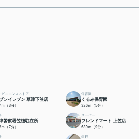
ンビニエンスストア
保育園
ブンイレブン 草津下笠店
くるみ保育園
17ｍ（3分）
326ｍ（5分）
察
スーパー
津警察署笠縫駐在所
フレンドマート 上笠店
28ｍ（7分）
689ｍ（9分）
行
銀行