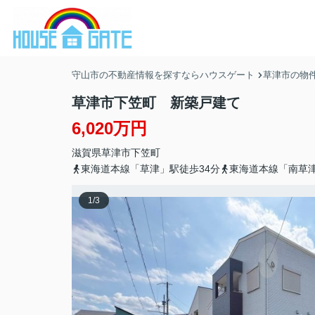
守山市の不動産情報を探すならハウスゲート
草津市の物
草津市下笠町 新築戸建て
6,020万円
滋賀県
草津市
下笠町
東海道本線「草津」駅徒歩34分
東海道本線「南草津
1
/
3