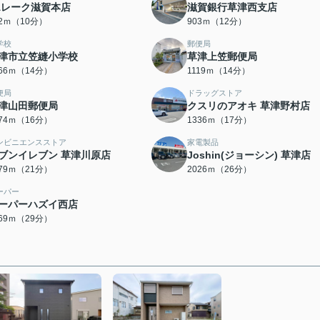
Aレーク滋賀本店
滋賀銀行草津西支店
92ｍ（10分）
903ｍ（12分）
学校
郵便局
津市立笠縫小学校
草津上笠郵便局
066ｍ（14分）
1119ｍ（14分）
便局
ドラッグストア
津山田郵便局
クスリのアオキ 草津野村店
274ｍ（16分）
1336ｍ（17分）
ンビニエンスストア
家電製品
ブンイレブン 草津川原店
Joshin(ジョーシン) 草津店
679ｍ（21分）
2026ｍ（26分）
ーパー
ーパーハズイ西店
269ｍ（29分）