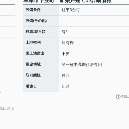
草津市下笠町 新築戸建ての詳細情報
設備条件
駐車3台可
設備(その他)
-
駐車場/月額
有/-
土地権利
所有権
国土法届出
不要
用途地域
第一種中高層住居専用
取引態様
仲介
引渡し
即時
分
情報
情報の見方