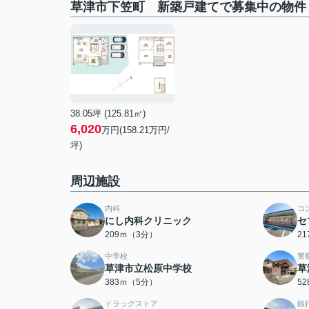
草津市下笠町 新築戸建てで募集中の物件
38.05坪 (125.81㎡)
6,020
万円(158.21万円/
坪)
周辺施設
内科
コ
にし内科クリニック
セ
209ｍ（3分）
2
中学校
警
草津市立松原中学校
草
383ｍ（5分）
5
ドラッグストア
銀