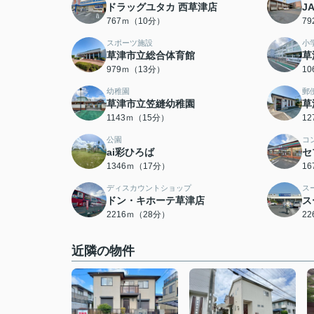
ドラッグユタカ 西草津店
J
767ｍ（10分）
7
スポーツ施設
小
草津市立総合体育館
草
979ｍ（13分）
1
幼稚園
郵
草津市立笠縫幼稚園
草
1143ｍ（15分）
1
公園
コ
ai彩ひろば
セ
1346ｍ（17分）
1
ディスカウントショップ
ス
ドン・キホーテ草津店
ス
2216ｍ（28分）
2
近隣の物件