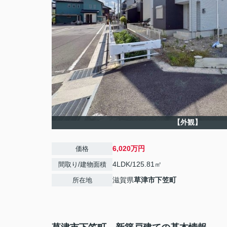
【外観】
6,020万円
価格
4LDK/125.81㎡
間取り/建物面積
滋賀県
草津市
下笠町
所在地