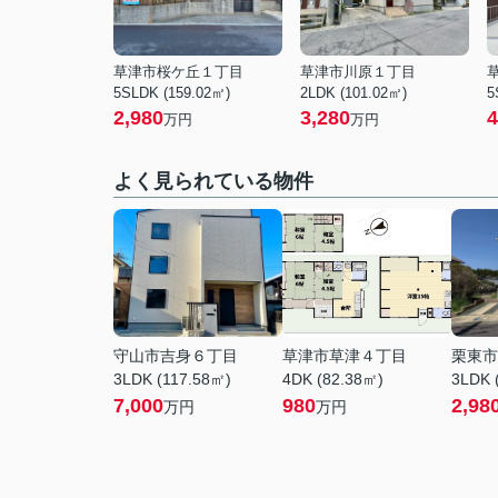
草津市桜ケ丘１丁目
草津市川原１丁目
5SLDK (159.02㎡)
2LDK (101.02㎡)
5
2,980
3,280
4
万円
万円
よく見られている物件
守山市吉身６丁目
草津市草津４丁目
栗東市
3LDK (117.58㎡)
4DK (82.38㎡)
3LDK 
7,000
980
2,98
万円
万円