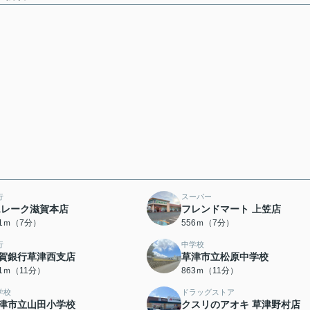
行
スーパー
Aレーク滋賀本店
フレンドマート 上笠店
51ｍ（7分）
556ｍ（7分）
行
中学校
賀銀行草津西支店
草津市立松原中学校
41ｍ（11分）
863ｍ（11分）
学校
ドラッグストア
津市立山田小学校
クスリのアオキ 草津野村店