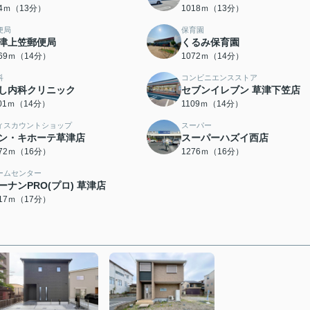
94ｍ（13分）
1018ｍ（13分）
便局
保育園
津上笠郵便局
くるみ保育園
069ｍ（14分）
1072ｍ（14分）
科
コンビニエンスストア
し内科クリニック
セブンイレブン 草津下笠店
101ｍ（14分）
1109ｍ（14分）
ィスカウントショップ
スーパー
ン・キホーテ草津店
スーパーハズイ西店
272ｍ（16分）
1276ｍ（16分）
ームセンター
ーナンPRO(プロ) 草津店
317ｍ（17分）