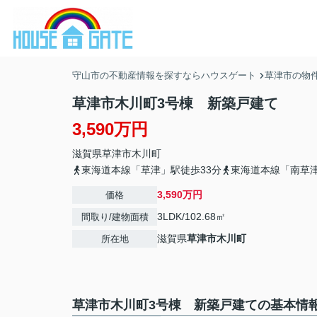
守山市の不動産情報を探すならハウスゲート
草津市の物
草津市木川町3号棟 新築戸建て
3,590万円
滋賀県
草津市
木川町
東海道本線「草津」駅徒歩33分
東海道本線「南草津
3,590万円
価格
3LDK/102.68㎡
間取り/建物面積
滋賀県
草津市
木川町
所在地
草津市木川町3号棟 新築戸建ての基本情