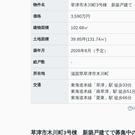
物件名
草津市木川町3号棟 新築戸建て
価格
3,590万円
建物面積
102.68㎡
土地面積
39.85坪(131.74㎡)
築年月
2026年8月（予定）
総戸数
-
所在地
滋賀県
草津市
木川町
交通
東海道本線
「
草津
」駅 徒歩33分
東海道本線
「
南草津
」駅 徒歩51
東海道本線
「
栗東
」駅 徒歩66分
草津市木川町3号棟 新築戸建てで募集中