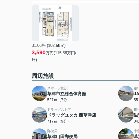
31.06坪 (102.68㎡)
3,590
万円(115.58万円/
坪)
周辺施設
スポーツ施設
銀
草津市立総合体育館
J
527ｍ（7分）
5
ドラッグストア
銀
ドラッグユタカ 西草津店
滋
717ｍ（9分）
8
郵便局
小
草津山田郵便局
草