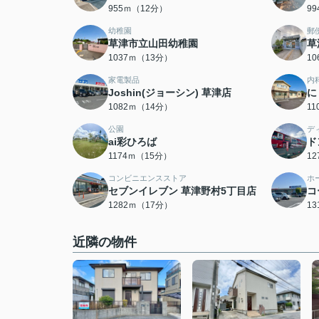
955ｍ（12分）
9
幼稚園
郵
草津市立山田幼稚園
草
1037ｍ（13分）
1
家電製品
内
Joshin(ジョーシン) 草津店
に
1082ｍ（14分）
1
公園
デ
ai彩ひろば
ド
1174ｍ（15分）
1
コンビニエンスストア
ホ
セブンイレブン 草津野村5丁目店
コ
1282ｍ（17分）
1
近隣の物件