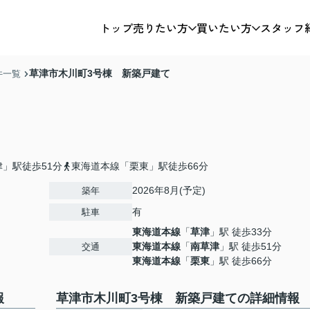
トップ
売りたい方
買いたい方
スタッフ
草津市木川町3号棟 新築戸建て
件一覧
」駅徒歩51分
東海道本線「栗東」駅徒歩66分
2026年8月(予定)
築年
有
駐車
東海道本線
「
草津
」駅 徒歩33分
東海道本線
「
南草津
」駅 徒歩51分
交通
東海道本線
「
栗東
」駅 徒歩66分
報
草津市木川町3号棟 新築戸建ての詳細情報