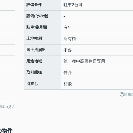
設備条件
駐車2台可
設備(その他)
-
駐車場/月額
有/-
土地権利
所有権
国土法届出
不要
用途地域
第一種中高層住居専用
取引態様
仲介
引渡し
相談
分
情報
情報の見方
の物件