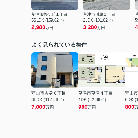
草津市桜ケ丘１丁目
草津市川原１丁目
5SLDK (159.02㎡)
2LDK (101.02㎡)
5
2,980
3,280
4
万円
万円
よく見られている物件
守山市吉身６丁目
草津市草津４丁目
守山市
3LDK (117.58㎡)
4DK (82.38㎡)
6DK (
7,000
980
800
万円
万円