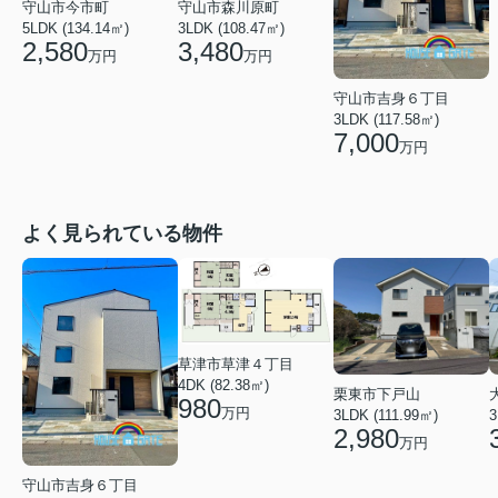
守山市今市町
守山市森川原町
5LDK (134.14㎡)
3LDK (108.47㎡)
2,580
3,480
万円
万円
守山市吉身６丁目
3LDK (117.58㎡)
7,000
万円
よく見られている物件
草津市草津４丁目
4DK (82.38㎡)
栗東市下戸山
980
万円
3LDK (111.99㎡)
3
2,980
万円
守山市吉身６丁目