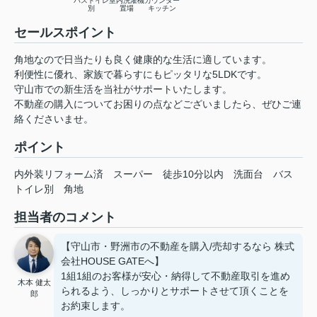
バストイレ
室内洗濯機
カウンター
別
置場
キッチン
セールスポイント
角地なので日当たりも良く健康的な生活に適しています。
利便性に優れ、家族で暮らすにもピッタリな5LDKです。
守山市での新生活を当社がサポートいたします。
不動産の購入についてお困りの点などございましたら、ぜひご連
絡くださいませ。
ポイント
内外装リフォーム済
スーパー
徒歩10分以内
洗面台
バス
トイレ別
角地
担当者のコメント
【守山市・野洲市の不動産を購入/売却するなら 株式
会社HOUSE GATEへ】
1組1組のお客様が安心・納得して不動産取引を進め
木本 健太
られるよう、しっかりとサポートさせて頂くことを
郎
お約束します。