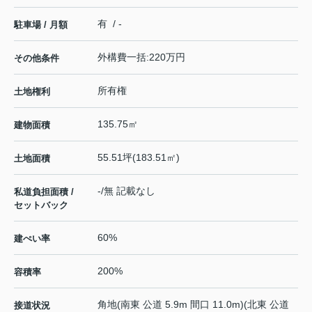
有 / -
駐車場 / 月額
外構費一括:220万円
その他条件
所有権
土地権利
135.75㎡
建物面積
55.51坪(183.51㎡)
土地面積
-/無 記載なし
私道負担面積 /
セットバック
60%
建ぺい率
200%
容積率
角地(南東 公道 5.9m 間口 11.0m)(北東 公道
接道状況