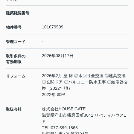
-
建築確認番号
101679509
物件番号
-
管理コード
2026年08月17日
取引条件の
有効期限
2026年2月 壁 床 ◎水回り全交換 ◎建具交換
リフォーム
◎玄関ドア ◎バルコニー防水工事 ◎給湯器交
換（2022年頃）
2022年 屋根
株式会社HOUSE GATE
取扱会社
滋賀県守山市播磨田町3041 リバティハウス1
Ｆ
TEL:
077-599-1865
滋賀県知事 (2) 第3794号