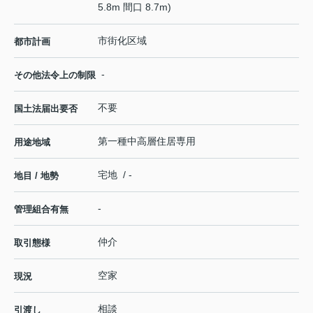
5.8m 間口 8.7m)
市街化区域
都市計画
-
その他法令上の制限
不要
国土法届出要否
第一種中高層住居専用
用途地域
宅地 / -
地目 / 地勢
-
管理組合有無
仲介
取引態様
空家
現況
相談
引渡し