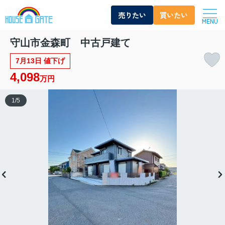
売りたい
買いたい
MENU
守山市金森町 中古戸建て
7月13日 値下げ
4,098
万円
1
/
5