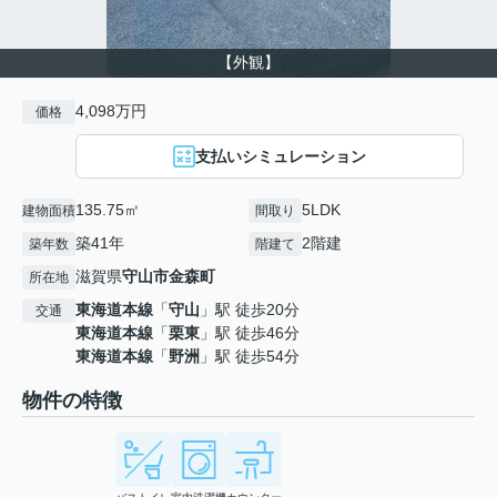
【外観】
4,098万円
価格
支払いシミュレーション
135.75㎡
5LDK
建物面積
間取り
築41年
2階建
築年数
階建て
滋賀県
守山市
金森町
所在地
東海道本線
「
守山
」駅 徒歩20分
交通
東海道本線
「
栗東
」駅 徒歩46分
東海道本線
「
野洲
」駅 徒歩54分
物件の特徴