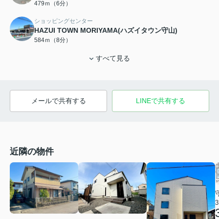
479ｍ（6分）
ショッピングセンター
HAZUI TOWN MORIYAMA(ハズイタウン守山)
584ｍ（8分）
すべて見る
メールで共有する
LINEで共有する
近隣の物件
3