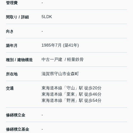
-
管理費
5LDK
間取り / 詳細
-
向き
1985年7月 (築41年)
築年月
中古一戸建 / 軽量鉄骨
種別 / 建物構造
滋賀県
守山市
金森町
所在地
東海道本線
「
守山
」駅 徒歩20分
交通
東海道本線
「
栗東
」駅 徒歩46分
東海道本線
「
野洲
」駅 徒歩54分
-
修繕積立金
-
修繕積立基金