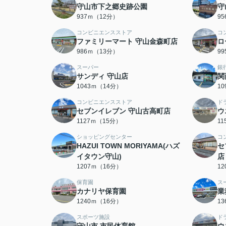
守山市下之郷史跡公園
守
937ｍ（12分）
9
コンビニエンスストア
コ
ファミリーマート 守山金森町店
ロ
986ｍ（13分）
9
スーパー
銀
サンディ 守山店
関
1043ｍ（14分）
1
コンビニエンスストア
ド
セブンイレブン 守山古高町店
ウ
1127ｍ（15分）
1
ショッピングセンター
コ
HAZUI TOWN MORIYAMA(ハズ
セ
イタウン守山)
店
1207ｍ（16分）
1
保育園
ス
カナリヤ保育園
業
1240ｍ（16分）
1
スポーツ施設
ド