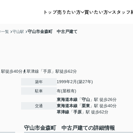
トップ
売りたい方
買いたい方
スタッフ
守山市金森町 中古戸建て
件一覧
守山駅
駅徒歩40分
草津線「手原」駅徒歩62分
1999年2月(築27年)
築年
有(屋根有)
駐車
東海道本線
「
守山
」駅 徒歩26分
東海道本線
「
栗東
」駅 徒歩40分
交通
草津線
「
手原
」駅 徒歩62分
守山市金森町 中古戸建ての詳細情報