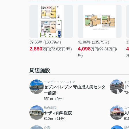
39.56坪 (130.79㎡)
41.06坪 (135.75㎡)
3
2,880
4,098
4
万円(72.8万円/坪)
万円(99.81万円/
坪)
坪
周辺施設
コンビニエンスストア
ド
セブンイレブン 守山成人病センタ
ド
ー前店
7
651ｍ（9分）
総合病院
ス
ヤザマ内科医院
丸
810ｍ（11分）
9
公園
総