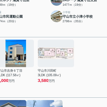
エルシア滋賀守山店
JAレーク滋賀守山支店
449ｍ（19分）
1477ｍ（19分）
園
小学校
山市民運動公園
守山市立小津小学校
574ｍ（20分）
2798ｍ（35分）
守山市吉身６丁目
守山市川田町
LDK (117.58㎡)
3LDK (105.09㎡)
,000
3,580
万円
万円