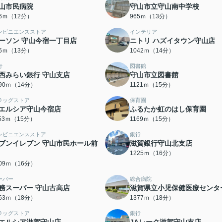
山市民病院
守山市立守山南中学校
56ｍ（12分）
965ｍ（13分）
ンビニエンスストア
インテリア
ーソン 守山今宿一丁目店
ニトリ ハズイタウン守山店
95ｍ（13分）
1042ｍ（14分）
行
図書館
西みらい銀行 守山支店
守山市立図書館
090ｍ（14分）
1121ｍ（15分）
ラッグストア
保育園
エルシア守山今宿店
ふるたか虹のはし保育園
153ｍ（15分）
1169ｍ（15分）
ンビニエンスストア
銀行
ブンイレブン 守山市民ホール前
滋賀銀行守山北支店
1225ｍ（16分）
209ｍ（16分）
ーパー
総合病院
務スーパー 守山古高店
滋賀県立小児保健医療センタ
363ｍ（18分）
1377ｍ（18分）
ラッグストア
銀行