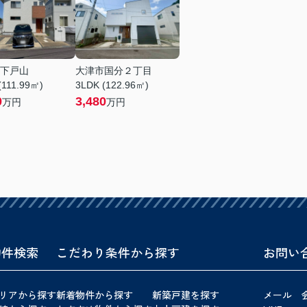
下戸山
大津市国分２丁目
(111.99㎡)
3LDK (122.96㎡)
0
3,480
万円
万円
物件検索
こだわり条件から探す
お問い
リアから探す
新着物件から探す
新築戸建を探す
メール