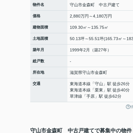
物件名
守山市金森町 中古戸建て
価格
2,880万円～4,180万円
建物面積
109.30㎡～135.75㎡
土地面積
50.13坪～55.51坪(165.73㎡～183
築年月
1999年2月（築27年）
総戸数
-
所在地
滋賀県
守山市
金森町
交通
東海道本線
「
守山
」駅 徒歩26分
東海道本線
「
栗東
」駅 徒歩40分
草津線
「
手原
」駅 徒歩62分
守山市金森町 中古戸建てで募集中の物件