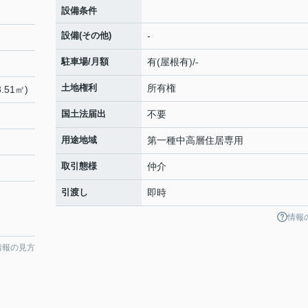
設備条件
設備(その他)
-
駐車場/月額
有(屋根有)/-
土地権利
所有権
.51㎡)
国土法届出
不要
用途地域
第一種中高層住居専用
取引態様
仲介
引渡し
即時
情報
情報の見方