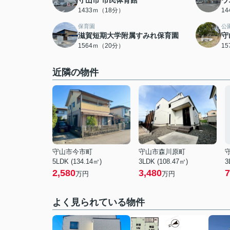
守山市 市民体育館
ウ
1433ｍ（18分）
1
保育園
公
滋賀短期大学附属すみれ保育園
守
1564ｍ（20分）
1
近隣の物件
守山市今市町
守山市森川原町
5LDK (134.14㎡)
3LDK (108.47㎡)
3
2,580
3,480
7
万円
万円
よく見られている物件