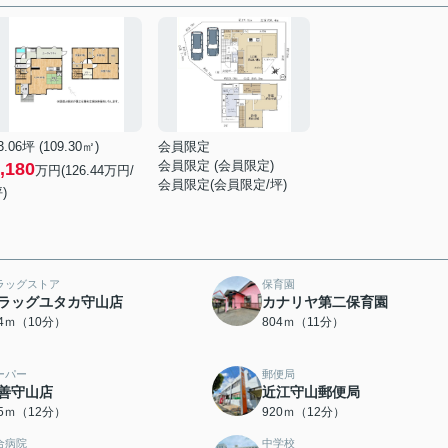
3.06坪 (109.30㎡)
会員限定
会員限定
(
会員限定
)
,180
万円(126.44万円/
会員限定
(
会員限定
/坪)
)
ラッグストア
保育園
ラッグユタカ守山店
カナリヤ第二保育園
34ｍ（10分）
804ｍ（11分）
ーパー
郵便局
善守山店
近江守山郵便局
15ｍ（12分）
920ｍ（12分）
合病院
中学校