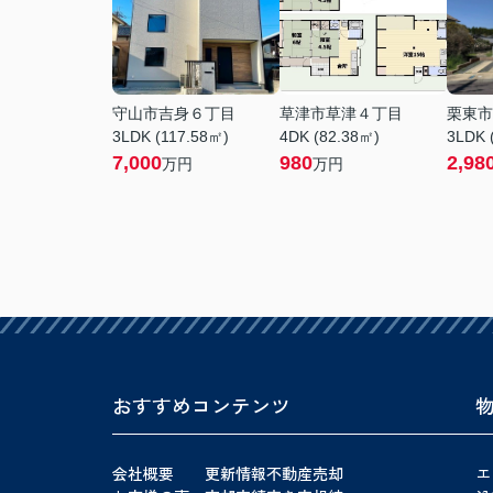
守山市吉身６丁目
草津市草津４丁目
栗東市
3LDK (117.58㎡)
4DK (82.38㎡)
3LDK 
7,000
980
2,98
万円
万円
おすすめコンテンツ
会社概要
更新情報
不動産売却
エ