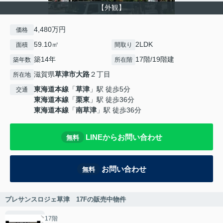
【外観】
4,480万円
価格
59.10㎡
2LDK
面積
間取り
築14年
17階/19階建
築年数
所在階
滋賀県
草津市
大路
２丁目
所在地
東海道本線
「
草津
」駅 徒歩5分
交通
東海道本線
「
栗東
」駅 徒歩36分
東海道本線
「
南草津
」駅 徒歩36分
LINEからお問い合わせ
無料
お問い合わせ
無料
プレサンスロジェ草津 17Fの販売中物件
17階