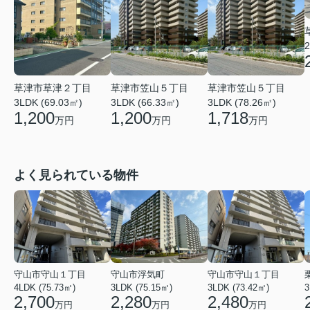
2
草津市草津２丁目
草津市笠山５丁目
草津市笠山５丁目
3LDK (69.03㎡)
3LDK (66.33㎡)
3LDK (78.26㎡)
1,200
1,200
1,718
万円
万円
万円
よく見られている物件
守山市守山１丁目
守山市浮気町
守山市守山１丁目
4LDK (75.73㎡)
3LDK (75.15㎡)
3LDK (73.42㎡)
3
2,700
2,280
2,480
万円
万円
万円