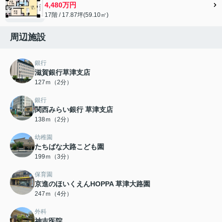
4,480万円
17階 / 17.87坪(59.10㎡)
周辺施設
銀行
滋賀銀行草津支店
127ｍ（2分）
銀行
関西みらい銀行 草津支店
138ｍ（2分）
幼稚園
たちばな大路こども園
199ｍ（3分）
保育園
京進のほいくえんHOPPA 草津大路園
247ｍ（4分）
外科
神吉医院