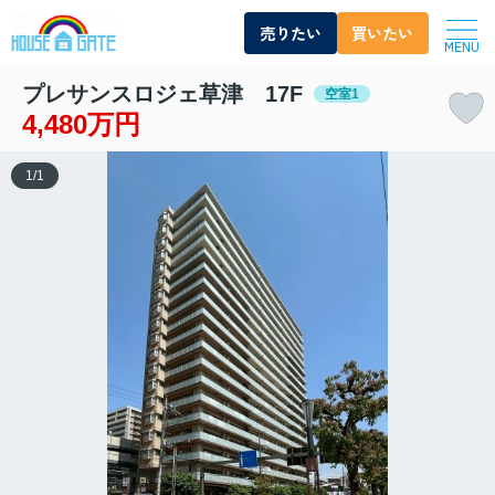
売りたい
買いたい
MENU
プレサンスロジェ草津 17F
空室1
4,480万円
1
/
1