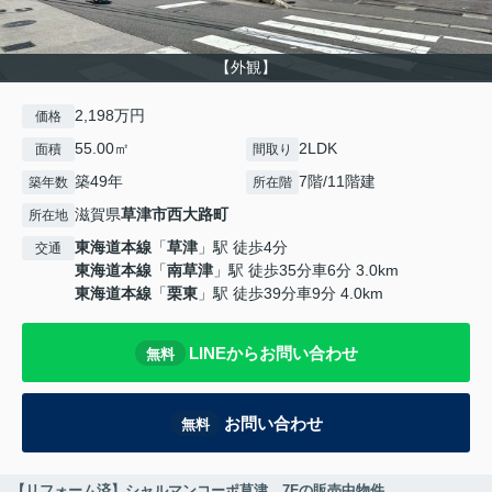
【外観】
2,198万円
価格
55.00㎡
2LDK
面積
間取り
築49年
7階/11階建
築年数
所在階
滋賀県
草津市
西大路町
所在地
東海道本線
「
草津
」駅 徒歩4分
交通
東海道本線
「
南草津
」駅 徒歩35分車6分 3.0km
東海道本線
「
栗東
」駅 徒歩39分車9分 4.0km
LINEからお問い合わせ
無料
お問い合わせ
無料
【リフォーム済】シャルマンコーポ草津 7Fの販売中物件