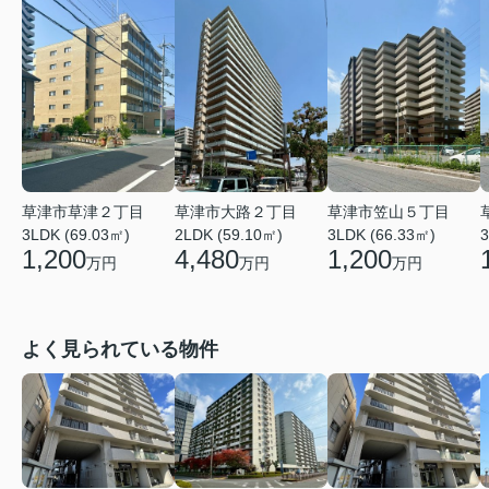
草津市草津２丁目
草津市大路２丁目
草津市笠山５丁目
3LDK (69.03㎡)
2LDK (59.10㎡)
3LDK (66.33㎡)
3
1,200
4,480
1,200
万円
万円
万円
よく見られている物件