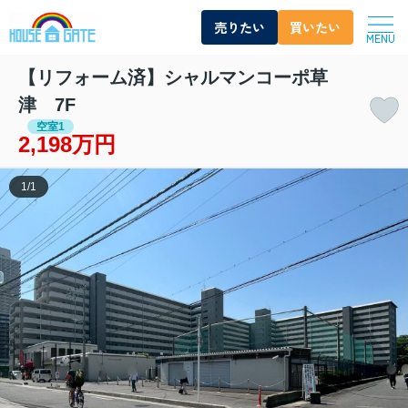
売りたい
買いたい
MENU
【リフォーム済】シャルマンコーポ草
津 7F
空室1
2,198万円
1
/
1