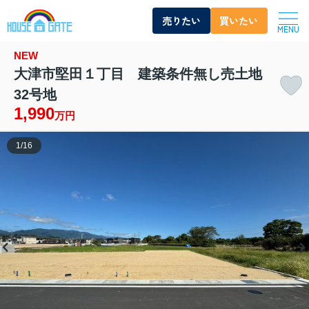
売りたい
買いたい
MENU
NEW
大津市堅田１丁目 建築条件無し売土地
32号地
1,990
万円
1
/
16