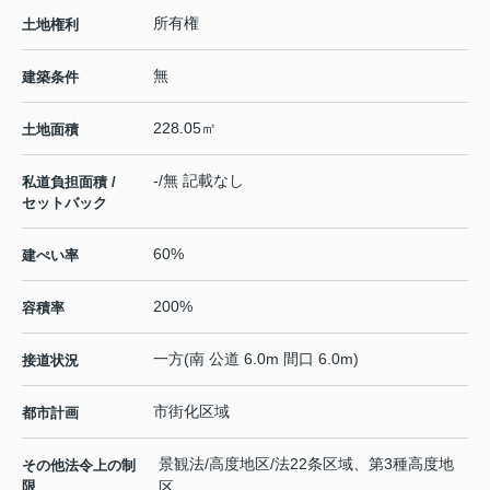
所有権
土地権利
無
建築条件
228.05㎡
土地面積
-/無 記載なし
私道負担面積 /
セットバック
60%
建ぺい率
200%
容積率
一方(南 公道 6.0m 間口 6.0m)
接道状況
市街化区域
都市計画
景観法/高度地区/法22条区域、第3種高度地
その他法令上の制
限
区