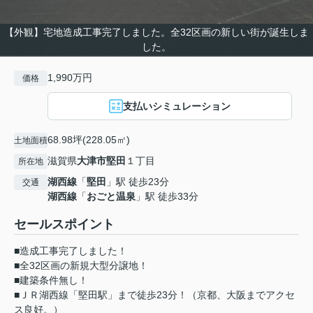
【外観】宅地造成工事完了しました。全32区画の新しい街が誕生しま
した。
1,990万円
価格
支払いシミュレーション
68.98坪(228.05㎡)
土地面積
滋賀県
大津市
堅田
１丁目
所在地
湖西線
「
堅田
」駅 徒歩23分
交通
湖西線
「
おごと温泉
」駅 徒歩33分
セールスポイント
■造成工事完了しました！
■全32区画の新規大型分譲地！
■建築条件無し！
■ＪＲ湖西線「堅田駅」まで徒歩23分！（京都、大阪までアクセ
ス良好。）