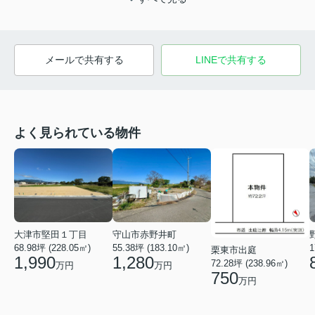
メールで共有する
LINEで共有する
よく見られている物件
大津市堅田１丁目
守山市赤野井町
68.98坪 (228.05㎡)
55.38坪 (183.10㎡)
1
栗東市出庭
1,990
1,280
72.28坪 (238.96㎡)
万円
万円
750
万円